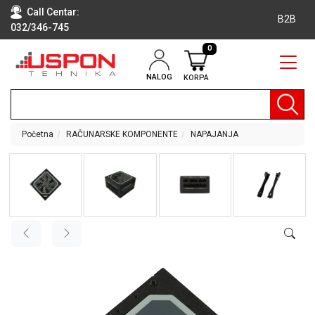
Call Centar:
B2B
032/346-745
0
NALOG
KORPA
RAČUNARI
BELA
TEHNIKA
Početna
RAČUNARSKE KOMPONENTE
NAPAJANJA
KLIME I
DODATNA
OPREMA
TV,
AUDIO,
VIDEO
LAPTOP I
TABLET
RAČUNARI