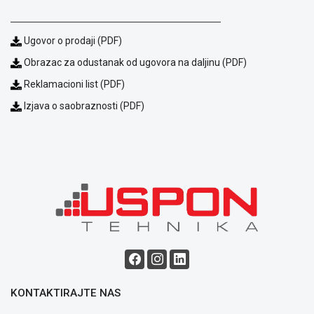
Način
plaćanja
Isporuka
Ugovor o prodaji (PDF)
Podrška
Obrazac za odustanak od ugovora na daljinu (PDF)
Opšti
uslovi
Reklamacioni list (PDF)
poslovanja
Izjava o saobraznosti (PDF)
Saobraznost
i
reklamacije
Usluge
prijava
kvara
Politika
privatnosti
Politika
o
kolačićima
Provera
garancije
KONTAKTIRAJTE NAS
OUTLET