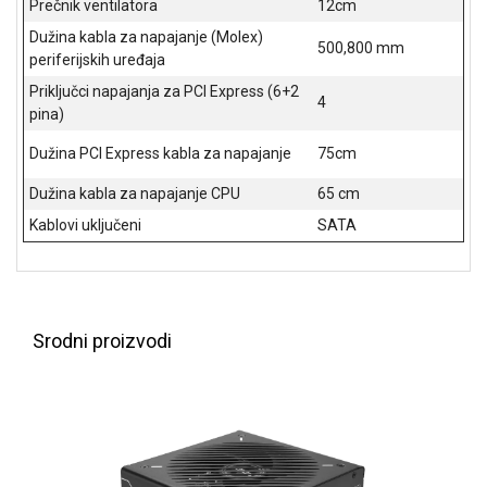
Prečnik ventilatora
12cm
ALAT I
Dužina kabla za napajanje (Molex)
BAŠTA
500,800 mm
periferijskih uređaja
OUTLET
Priključci napajanja za PCI Express (6+2
4
pina)
KRIPTO
Dužina PCI Express kabla za napajanje
75cm
IGRAČKE
Dužina kabla za napajanje CPU
65 cm
Kablovi uključeni
SATA
Srodni proizvodi