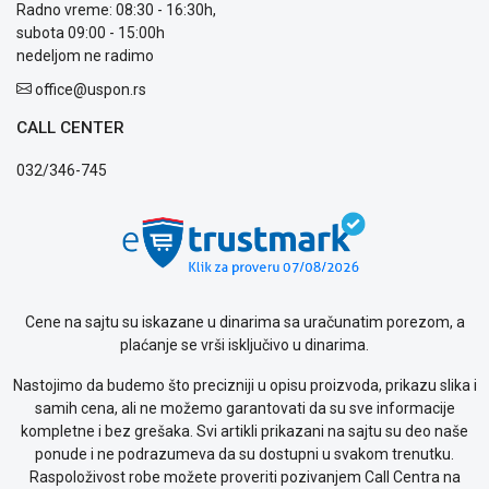
Kontakt
Radno vreme: 08:30 - 16:30h,
WEB
subota 09:00 - 15:00h
KREDIT
nedeljom ne radimo
office@uspon.rs
CALL CENTER
032/346-745
Cene na sajtu su iskazane u dinarima sa uračunatim porezom, a
plaćanje se vrši isključivo u dinarima.
Nastojimo da budemo što precizniji u opisu proizvoda, prikazu slika i
samih cena, ali ne možemo garantovati da su sve informacije
kompletne i bez grešaka. Svi artikli prikazani na sajtu su deo naše
ponude i ne podrazumeva da su dostupni u svakom trenutku.
Raspoloživost robe možete proveriti pozivanjem Call Centra na