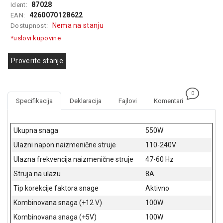
87028
Ident:
GAMING
4260070128622
EAN:
Nema na stanju
Dostupnost:
EELEKTRO
ZAŠTITA
*uslovi kupovine
SOLARNI
Proverite stanje
SISTEMI
MREŽNA
0
OPREMA
Specifikacija
Deklaracija
Fajlovi
Komentari
ŠTAMPAČI,
SKENERI I
Ukupna snaga
550W
FOTOKOPIRI
Ulazni napon naizmenične struje
110-240V
FOTOAPARATI
Ulazna frekvencija naizmenične struje
47-60 Hz
I KAMERE
Struja na ulazu
8A
GPS
Tip korekcije faktora snage
Aktivno
NAVIGACIJE
Kombinovana snaga (+12 V)
100W
Kombinovana snaga (+5V)
100W
VIDEO