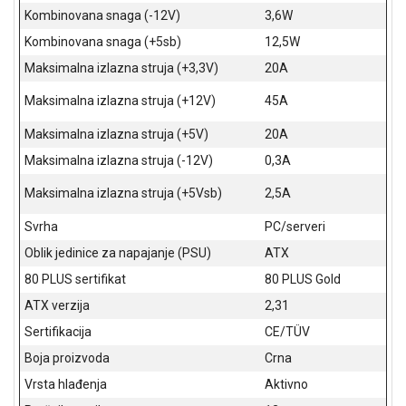
NADZOR I
Kombinovana snaga (-12V)
3,6W
SIGURNOSNA
Kombinovana snaga (+5sb)
12,5W
OPREMA
Maksimalna izlazna struja (+3,3V)
20A
SOFTWARE
Maksimalna izlazna struja (+12V)
45A
KABLOVI I
Maksimalna izlazna struja (+5V)
20A
ADAPTERI
Maksimalna izlazna struja (-12V)
0,3A
KANCELARIJSKI
MATERIJAL
Maksimalna izlazna struja (+5Vsb)
2,5A
SVE
Svrha
PC/serveri
ZA
Oblik jedinice za napajanje (PSU)
ATX
KUĆU
80 PLUS sertifikat
80 PLUS Gold
ŠKOLSKI
ATX verzija
2,31
PRIBOR
Sertifikacija
CE/TÜV
BICIKLE
Boja proizvoda
Crna
I
Vrsta hlađenja
Aktivno
FITNES