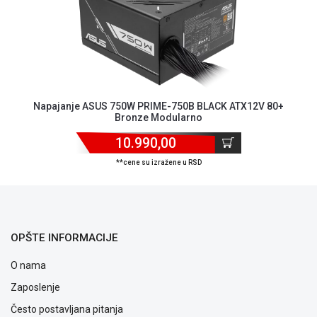
Napajanje ASUS 750W PRIME-750B BLACK ATX12V 80+
Bronze Modularno
10.990,00
**cene su izražene u RSD
OPŠTE INFORMACIJE
O nama
Zaposlenje
Blog
Često postavljana pitanja