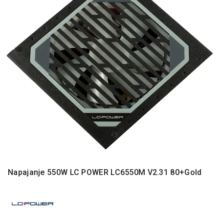
MONITORI
I
DODATNA
OPREMA
MOBILNI I
FIKSNI
TELEFONI
MALI
KUĆNI
APARATI
NEGA
LICA I
TELA
RAČUNARSKE
Napajanje 550W LC POWER LC6550M V2.31 80+Gold
KOMPONENTE
RAČUNARSKE
PERIFERIJE