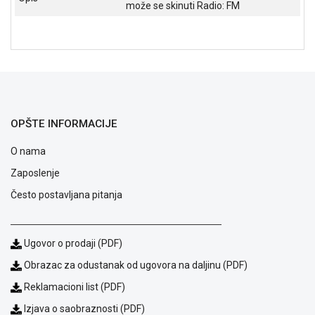
može se skinuti Radio: FM
NADZOR I
SIGURNOSNA
OPREMA
SOFTWARE
KABLOVI I
ADAPTERI
OPŠTE INFORMACIJE
KANCELARIJSKI
MATERIJAL
O nama
Zaposlenje
SVE
ZA
Često postavljana pitanja
KUĆU
ŠKOLSKI
Ugovor o prodaji (PDF)
PRIBOR
Obrazac za odustanak od ugovora na daljinu (PDF)
BICIKLE
Reklamacioni list (PDF)
I
FITNES
Izjava o saobraznosti (PDF)