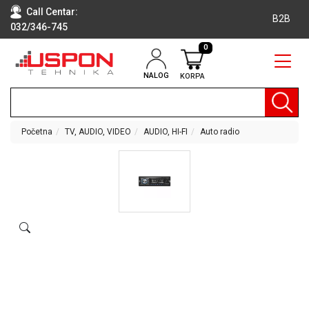
Call Centar:
B2B
032/346-745
0
NALOG
KORPA
RAČUNARI
BELA
TEHNIKA
Početna
TV, AUDIO, VIDEO
AUDIO, HI-FI
Auto radio
KLIME I
DODATNA
OPREMA
TV,
AUDIO,
VIDEO
LAPTOP I
TABLET
RAČUNARI