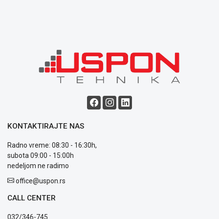
ALAT I
BAŠTA
OUTLET
KRIPTO
IGRAČKE
KONTAKTIRAJTE NAS
Radno vreme: 08:30 - 16:30h,
Blog
subota 09:00 - 15:00h
Način
nedeljom ne radimo
plaćanja
office@uspon.rs
Isporuka
Podrška
CALL CENTER
Opšti
uslovi
032/346-745