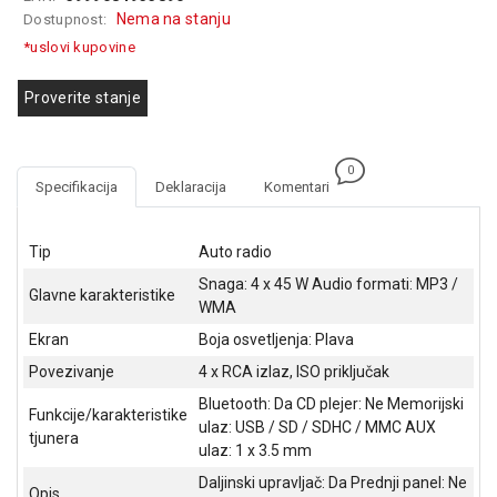
GAMING
Nema na stanju
Dostupnost:
*uslovi kupovine
EELEKTRO
ZAŠTITA
Proverite stanje
SOLARNI
SISTEMI
0
Specifikacija
Deklaracija
Komentari
MREŽNA
OPREMA
Tip
Auto radio
ŠTAMPAČI,
Snaga: 4 x 45 W Audio formati: MP3 /
SKENERI I
Glavne karakteristike
FOTOKOPIRI
WMA
Ekran
Boja osvetljenja: Plava
FOTOAPARATI
Povezivanje
4 x RCA izlaz, ISO priključak
I KAMERE
Bluetooth: Da CD plejer: Ne Memorijski
Funkcije/karakteristike
GPS
ulaz: USB / SD / SDHC / MMC AUX
tjunera
NAVIGACIJE
ulaz: 1 x 3.5 mm
Daljinski upravljač: Da Prednji panel: Ne
VIDEO
Opis