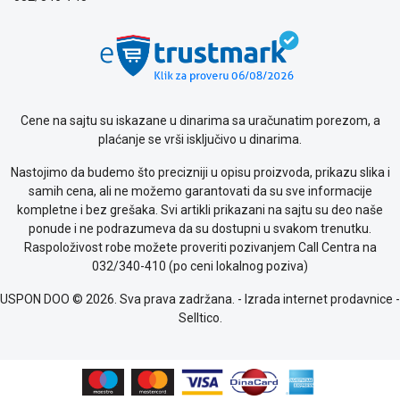
poslovanja
Saobraznost
i
reklamacije
Usluge
prijava
Cene na sajtu su iskazane u dinarima sa uračunatim porezom, a
kvara
plaćanje se vrši isključivo u dinarima.
Politika
privatnosti
Nastojimo da budemo što precizniji u opisu proizvoda, prikazu slika i
Politika
samih cena, ali ne možemo garantovati da su sve informacije
o
kompletne i bez grešaka. Svi artikli prikazani na sajtu su deo naše
kolačićima
ponude i ne podrazumeva da su dostupni u svakom trenutku.
Provera
Raspoloživost robe možete proveriti pozivanjem Call Centra na
garancije
032/340-410 (po ceni lokalnog poziva)
OUTLET
Kontakt
USPON DOO © 2026. Sva prava zadržana. -
Izrada internet prodavnice
-
WEB
Selltico.
KREDIT