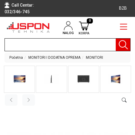
Call Centar:
B2B
032/346-745
0
NALOG
KORPA
RAČUNARI
BELA
TEHNIKA
Početna
MONITORI I DODATNA OPREMA
MONITORI
KLIME I
DODATNA
OPREMA
TV,
AUDIO,
VIDEO
LAPTOP I
TABLET
RAČUNARI