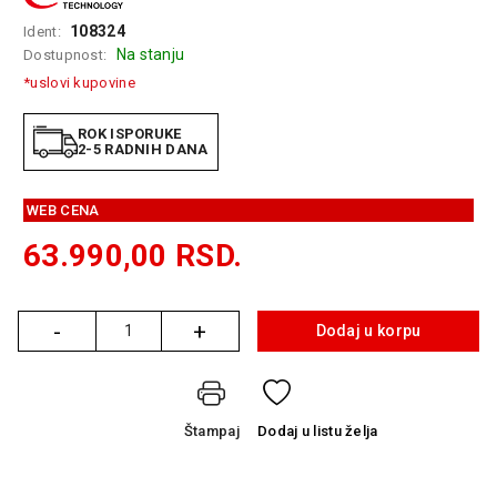
GAMING
108324
Ident:
Na stanju
Dostupnost:
EELEKTRO
*uslovi kupovine
ZAŠTITA
SOLARNI
ROK ISPORUKE
2-5 RADNIH DANA
SISTEMI
MREŽNA
WEB CENA
OPREMA
63.990,00
RSD.
ŠTAMPAČI,
SKENERI I
FOTOKOPIRI
-
+
Dodaj u korpu
Količina
FOTOAPARATI
I KAMERE
GPS
Štampaj
Dodaj
u listu želja
NAVIGACIJE
VIDEO