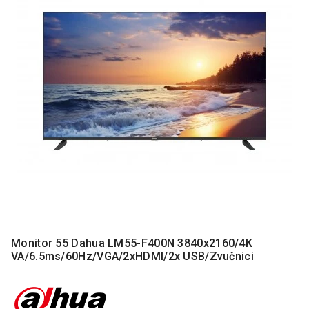
MONITORI
I
DODATNA
OPREMA
MOBILNI I
FIKSNI
TELEFONI
MALI
KUĆNI
APARATI
NEGA
LICA I
TELA
RAČUNARSKE
Monitor 55 Dahua LM55-F400N 3840x2160/4K
KOMPONENTE
VA/6.5ms/60Hz/VGA/2xHDMI/2x USB/Zvučnici
RAČUNARSKE
PERIFERIJE