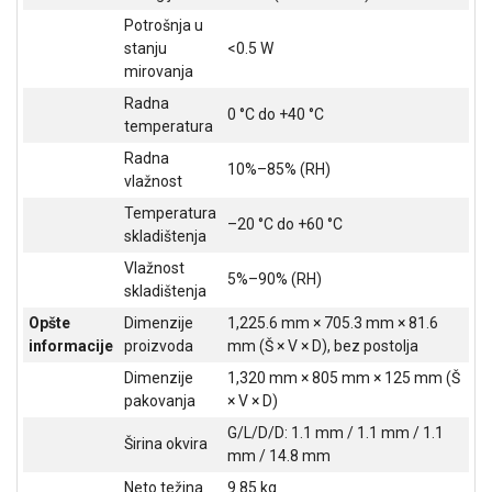
Potrošnja u
stanju
<0.5 W
mirovanja
Radna
0 °C do +40 °C
temperatura
Radna
10%–85% (RH)
vlažnost
Temperatura
–20 °C do +60 °C
skladištenja
Vlažnost
5%–90% (RH)
skladištenja
Opšte
Dimenzije
1,225.6 mm × 705.3 mm × 81.6
informacije
proizvoda
mm (Š × V × D), bez postolja
Dimenzije
1,320 mm × 805 mm × 125 mm (Š
pakovanja
× V × D)
G/L/D/D: 1.1 mm / 1.1 mm / 1.1
Širina okvira
mm / 14.8 mm
Neto težina
9.85 kg