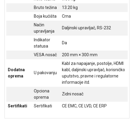
Bruto težina
13.20 kg
Boja kućišta
Crna
Način
Daljinski upravljač, RS-232
upravljanja
Indikator
Da
statusa
VESA nosač
200 mm × 300 mm
Kabl za napajanje, postolje, HDMI
Dodatna
kabl, daljinski upravljač, korisničko
U pakovanju
oprema
uputstvo, pravne i regulatorne
informacije itd.
Blog
Način
Opciona
Zidni nosač
plaćanja
oprema
Isporuka
Sertifikati
Sertifikati
CE EMC, CE LVD, CE ERP
Podrška
Opšti
uslovi
poslovanja
Saobraznost