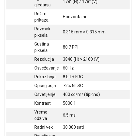
178° (H) / 178° (V)
gledanja
ALAT I
BAŠTA
Režim
Horizontalni
prikaza
OUTLET
Razmak
0.315 mm × 0.315 mm
piksela
KRIPTO
Gustina
80.7 PPI
IGRAČKE
piksela
Rezolucija
3840 (H) × 2160 (V)
Osvežavanje
60 Hz
Prikaz boja
8 bit + FRC
Opseg boja
72% NTSC
Osvetljenje
400 cd/m² (tipično)
Kontrast
5000:1
Vreme
6.5 ms
odziva
Radni vek
30.000 sati
Površinska