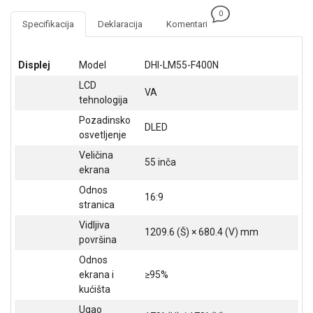
NADZOR I
0
SIGURNOSNA
Specifikacija
Deklaracija
Komentari
OPREMA
SOFTWARE
Displej
Model
DHI-LM55-F400N
LCD
KABLOVI I
VA
tehnologija
ADAPTERI
Pozadinsko
DLED
KANCELARIJSKI
osvetljenje
MATERIJAL
Veličina
55 inča
ekrana
SVE
ZA
Odnos
16:9
KUĆU
stranica
Vidljiva
ŠKOLSKI
1209.6 (Š) × 680.4 (V) mm
površina
PRIBOR
Odnos
BICIKLE
ekrana i
≥95%
I
kućišta
FITNES
Ugao