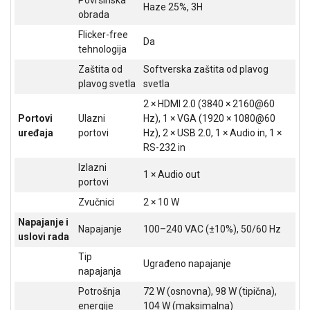
Haze 25%, 3H
obrada
Flicker-free
Da
tehnologija
Zaštita od
Softverska zaštita od plavog
plavog svetla
svetla
2 × HDMI 2.0 (3840 × 2160@60
Portovi
Ulazni
Hz), 1 × VGA (1920 × 1080@60
uređaja
portovi
Hz), 2 × USB 2.0, 1 × Audio in, 1 ×
RS-232 in
Izlazni
1 × Audio out
portovi
Zvučnici
2 × 10 W
Napajanje i
Napajanje
100–240 VAC (±10%), 50/60 Hz
uslovi rada
Tip
Ugrađeno napajanje
napajanja
Potrošnja
72 W (osnovna), 98 W (tipična),
energije
104 W (maksimalna)