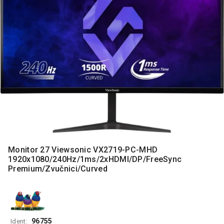
MONITORI
I
DODATNA
OPREMA
MOBILNI I
FIKSNI
TELEFONI
MALI
KUĆNI
APARATI
NEGA
LICA I
Monitor 27 Viewsonic VX2719-PC-MHD
TELA
1920x1080/240Hz/1ms/2xHDMI/DP/FreeSync
Premium/Zvučnici/Curved
RAČUNARSKE
KOMPONENTE
RAČUNARSKE
PERIFERIJE
96755
Ident: