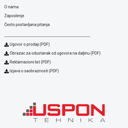
i
O nama
reklamacije
Usluge
Zaposlenje
prijava
Često postavljana pitanja
kvara
Politika
privatnosti
Ugovor o prodaji (PDF)
Politika
o
Obrazac za odustanak od ugovora na daljinu (PDF)
kolačićima
Reklamacioni list (PDF)
Provera
garancije
Izjava o saobraznosti (PDF)
OUTLET
Kontakt
WEB
KREDIT