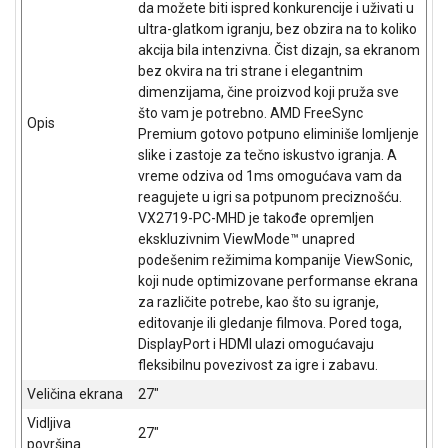
da možete biti ispred konkurencije i uživati u
NADZOR I
SIGURNOSNA
ultra-glatkom igranju, bez obzira na to koliko
OPREMA
akcija bila intenzivna. Čist dizajn, sa ekranom
bez okvira na tri strane i elegantnim
SOFTWARE
dimenzijama, čine proizvod koji pruža sve
što vam je potrebno. AMD FreeSync
Opis
KABLOVI I
Premium gotovo potpuno eliminiše lomljenje
ADAPTERI
slike i zastoje za tečno iskustvo igranja. A
vreme odziva od 1ms omogućava vam da
KANCELARIJSKI
reagujete u igri sa potpunom preciznošću.
MATERIJAL
VX2719-PC-MHD je takođe opremljen
ekskluzivnim ViewMode™ unapred
SVE
podešenim režimima kompanije ViewSonic,
ZA
koji nude optimizovane performanse ekrana
KUĆU
za različite potrebe, kao što su igranje,
editovanje ili gledanje filmova. Pored toga,
ŠKOLSKI
DisplayPort i HDMI ulazi omogućavaju
PRIBOR
fleksibilnu povezivost za igre i zabavu.
BICIKLE
Veličina ekrana
27"
I
Vidljiva
FITNES
27"
površina