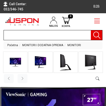
Call Centar:
B2B
032/346-745
0
NALOG
KORPA
RAČUNARI
BELA
TEHNIKA
Početna
MONITORI I DODATNA OPREMA
MONITORI
KLIME I
DODATNA
OPREMA
TV,
AUDIO,
VIDEO
LAPTOP I
TABLET
RAČUNARI