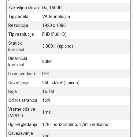
ALAT I
Zakrivljen ekran
Da, 1500R
BAŠTA
Tip panela
VA tehnologija
OUTLET
Rezolucija
1920 x 1080
Tip rezolucije
FHD (Full HD)
KRIPTO
Statički
3,000:1 (tipično)
IGRAČKE
kontrast
Dinamički
80M:1
kontrast
Izvor svetlosti
LED
Osvetljenje
250 cd/m² (tipično)
Boje
16.7M
Odnos stranica
16:9
Vreme odziva
1ms
(MPRT)
Uglovi gledanja
178º horizontalno, 178º vertikalno
Osvežavanje
240