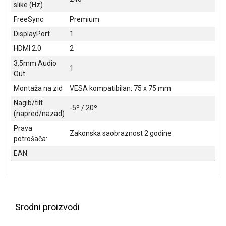
slike (Hz)
FreeSync
Premium
DisplayPort
1
HDMI 2.0
2
3.5mm Audio
1
Out
Montaža na zid
VESA kompatibilan: 75 x 75 mm
Nagib/tilt
-5º / 20º
(napred/nazad)
Prava
Zakonska saobraznost 2 godine
potrošača:
EAN:
Srodni proizvodi