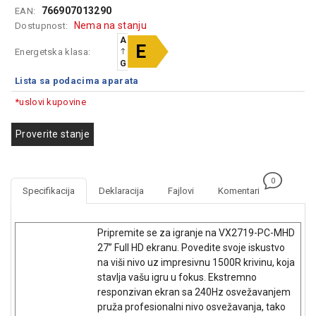
766907013290
EAN:
GAMING
Nema na stanju
Dostupnost:
EELEKTRO
A
E
Energetska klasa:
ZAŠTITA
G
Lista sa podacima aparata
SOLARNI
SISTEMI
*uslovi kupovine
MREŽNA
Proverite stanje
OPREMA
ŠTAMPAČI,
SKENERI I
0
Specifikacija
Deklaracija
Fajlovi
Komentari
FOTOKOPIRI
FOTOAPARATI
Pripremite se za igranje na VX2719-PC-MHD
I KAMERE
27” Full HD ekranu. Povedite svoje iskustvo
na viši nivo uz impresivnu 1500R krivinu, koja
GPS
stavlja vašu igru u fokus. Ekstremno
NAVIGACIJE
responzivan ekran sa 240Hz osvežavanjem
pruža profesionalni nivo osvežavanja, tako
VIDEO