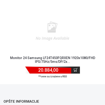
Monitor 24 Samsung LF24T450FQRXEN 1920x1080/FHD
IPS/75Hz/5ms/DP/2x...
Blog
Način
20.884,00
plaćanja
**cene su izražene u RSD
Isporuka
Podrška
Opšti
uslovi
poslovanja
OPŠTE INFORMACIJE
Saobraznost