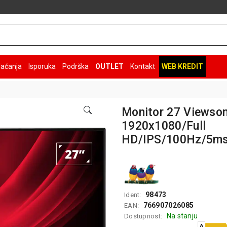
laćanja
Isporuka
Podrška
OUTLET
Kontakt
WEB KREDIT
Monitor 27 Viewso
1920x1080/Full
HD/IPS/100Hz/5ms
98473
Ident:
766907026085
EAN:
Na stanju
Dostupnost:
A