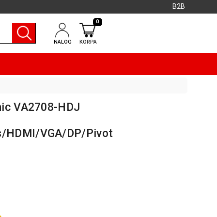
B2B
0
NALOG
KORPA
nic VA2708-HDJ
/HDMI/VGA/DP/Pivot