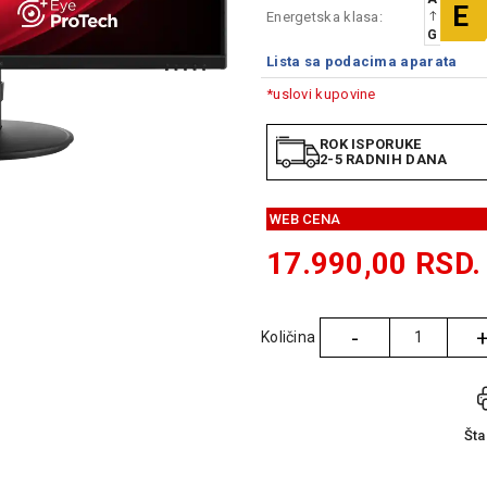
E
Energetska klasa:
G
Lista sa podacima aparata
*uslovi kupovine
ROK ISPORUKE
2-5 RADNIH DANA
WEB CENA
17.990,00
RSD.
-
Količina
Količina
Št