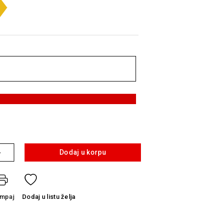
+
Dodaj u korpu
ampaj
Dodaj
u listu želja