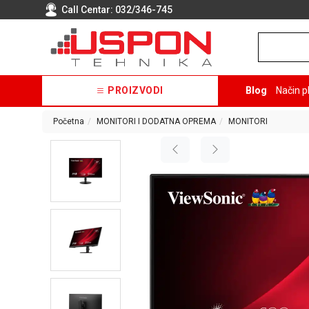
Call Centar:
032/346-745
PROIZVODI
Blog
Način p
Početna
MONITORI I DODATNA OPREMA
MONITORI