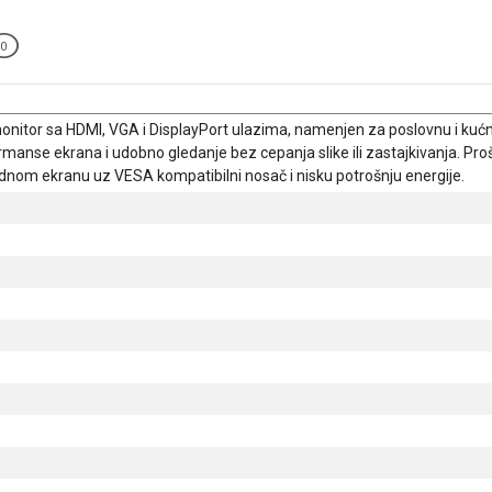
0
nitor sa HDMI, VGA i DisplayPort ulazima, namenjen za poslovnu i kuć
nse ekrana i udobno gledanje bez cepanja slike ili zastajkivanja. Prošir
nom ekranu uz VESA kompatibilni nosač i nisku potrošnju energije.