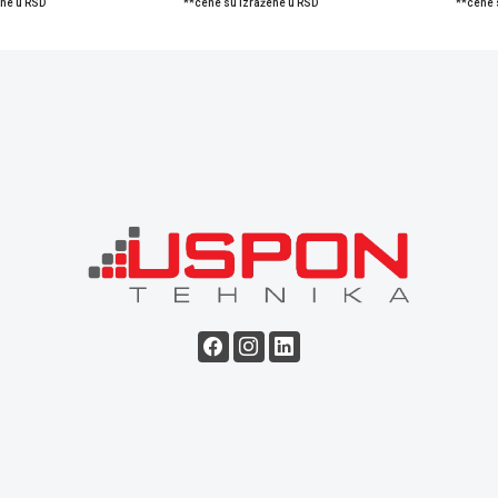
ene u RSD
**cene su izražene u RSD
**cene 