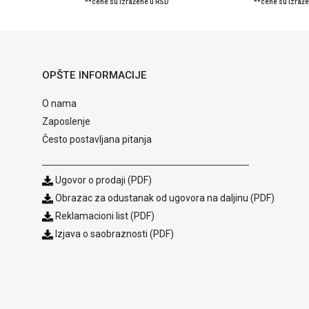
**cene su izražene u RSD
**cene su izraž
OPŠTE INFORMACIJE
O nama
Zaposlenje
Često postavljana pitanja
Ugovor o prodaji (PDF)
Obrazac za odustanak od ugovora na daljinu (PDF)
Reklamacioni list (PDF)
Izjava o saobraznosti (PDF)