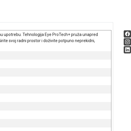
nu upotrebu. Tehnologija Eye ProTech+ pruža unapred
ite svoj radni prostor i doživite potpuno neprekidni,