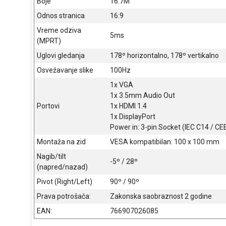
Boje
16.7M
Odnos stranica
16:9
Vreme odziva
5ms
(MPRT)
Uglovi gledanja
178º horizontalno, 178º vertikalno
Osvežavanje slike
100Hz
1x VGA
1x 3.5mm Audio Out
Portovi
1x HDMI 1.4
1x DisplayPort
Power in: 3-pin Socket (IEC C14 / CE
Montaža na zid
VESA kompatibilan: 100 x 100 mm
Nagib/tilt
-5º / 28º
(napred/nazad)
Pivot (Right/Left)
90º / 90º
Prava potrošača:
Zakonska saobraznost 2 godine
EAN:
766907026085