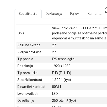
Specifikacija
Deklaracija
Fajlovi
Komentari
ViewSonic VA2708-HDJ je 27” FHD mo
Opis
podešene opcije za optimalne performa
ergonomski multitasking na samo jed
Veličina ekrana
27"
Vidljiva površina
27"
Tip panela
IPS tehnologija
Rezolucija
1920 x 1080
Tip rezolucije
FHD (Full HD)
Statički kontrast
1,300:1 (typ)
Dinamički kontrast
50M:1
Izvor svetlosti
LED
Osvetljenje
250 cd/m² (typ)