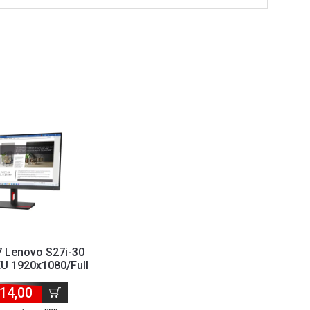
7 Lenovo S27i-30
U 1920x1080/Full
/100Hz/4m...
14,00