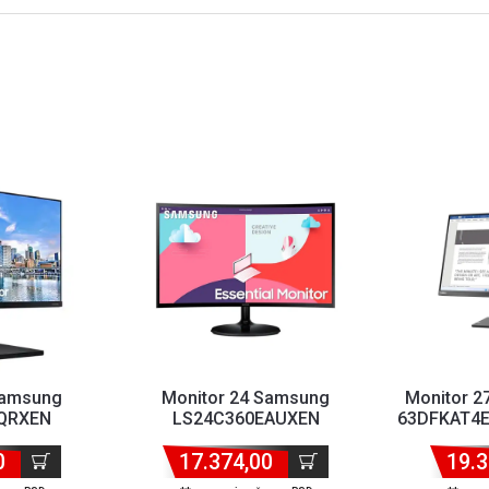
Samsung
Monitor 24 Samsung
Monitor 2
QRXEN
LS24C360EAUXEN
63DFKAT4E
0/FHD
1920x1080/FHD
HD IPS
/DP/2x...
0
VA/75Hz/4ms/VGA/HDM...
17.374,00
19.3