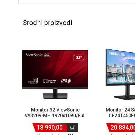
Srodni proizvodi
Monitor 32 ViewSonic
Monitor 24 
VA3209-MH 1920x1080/Full
LF24T450F
HD/IPS/75Hz/4ms/VGA/H...
1920x108
18.990,00
IPS/75Hz/5ms
20.884,0