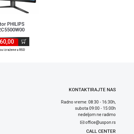
tor PHILIPS
2C5500W00
krivljen2560x1440240Hz1ms
60,00
Gt...
su izražene u RSD
KONTAKTIRAJTE NAS
Radno vreme: 08:30 - 16:30h,
subota 09:00 - 15:00h
nedeljom ne radimo
office@uspon.rs
CALL CENTER