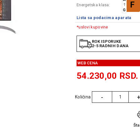
F
Energetska klasa:
G
Lista sa podacima aparata
*uslovi kupovine
ROK ISPORUKE
2-5 RADNIH DANA
WEB CENA
54.230,00
RSD.
-
Količina
Količina
Št