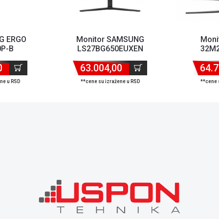
LG ERGO
Monitor SAMSUNG
Moni
P-B
LS27BG650EUXEN
32M
27"VA,zakrivljen2560x1440240Hz1ms
31.5"VA,za
0
63.004,00
Gt...
64.7
ene u RSD
**cene su izražene u RSD
**cene 