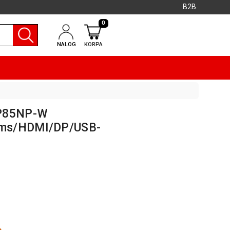
B2B
0
NALOG
KORPA
UP85NP-W
5ms/HDMI/DP/USB-