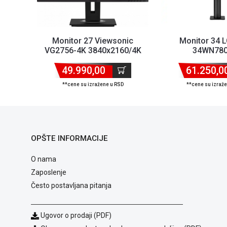
Monitor 27 Viewsonic
Monitor 34 
VG2756-4K 3840x2160/4K
34WN780
UHD/IPS/5ms/60Hz/2x HDM...
49.990,00
61.250,0
**cene su izražene u RSD
**cene su izraž
OPŠTE INFORMACIJE
O nama
Zaposlenje
Često postavljana pitanja
Ugovor o prodaji (PDF)