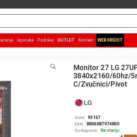
laćanja
Isporuka
Podrška
OUTLET
Kontakt
WEB KREDIT
Monitor 27 LG 27
3840x2160/60hz/
C/Zvučnici/Pivot
93167
Ident:
8806087974850
EAN:
Na stanju
Dostupnost:
A