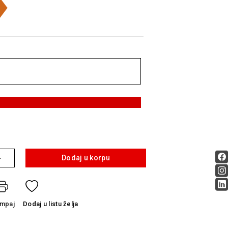
+
Dodaj u korpu
ampaj
Dodaj
u listu želja