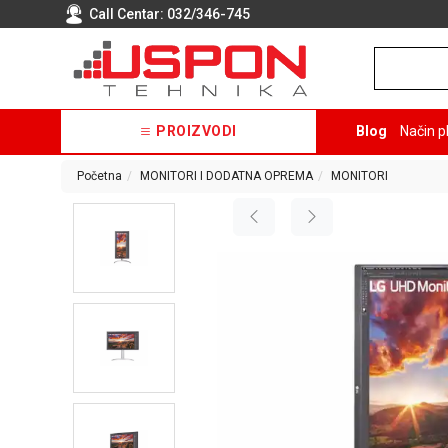
Call Centar:
032/346-745
PROIZVODI
Blog
Način p
Početna
MONITORI I DODATNA OPREMA
MONITORI