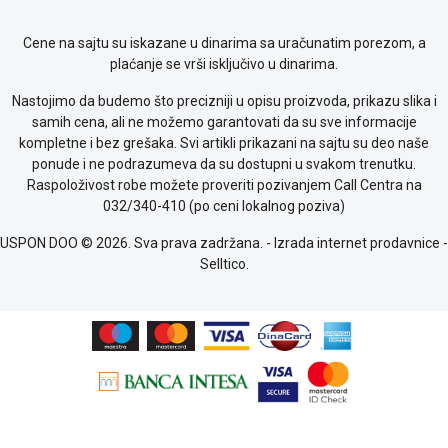
Cene na sajtu su iskazane u dinarima sa uračunatim porezom, a
plaćanje se vrši isključivo u dinarima.
Nastojimo da budemo što precizniji u opisu proizvoda, prikazu slika i
samih cena, ali ne možemo garantovati da su sve informacije
kompletne i bez grešaka. Svi artikli prikazani na sajtu su deo naše
ponude i ne podrazumeva da su dostupni u svakom trenutku.
Raspoloživost robe možete proveriti pozivanjem Call Centra na
032/340-410 (po ceni lokalnog poziva)
USPON DOO © 2026. Sva prava zadržana. -
Izrada internet prodavnice
-
Selltico.