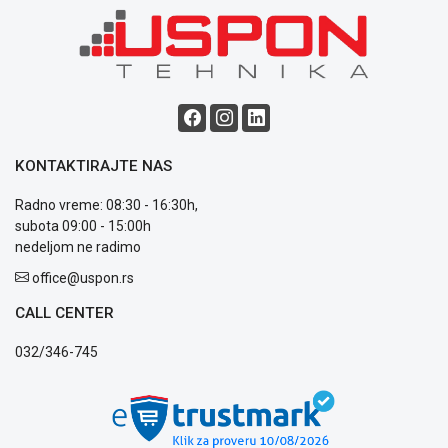
poslovanja
Saobraznost
i
reklamacije
Usluge
prijava
kvara
Politika
KONTAKTIRAJTE NAS
privatnosti
Politika
Radno vreme: 08:30 - 16:30h,
o
subota 09:00 - 15:00h
kolačićima
nedeljom ne radimo
Provera
office@uspon.rs
garancije
OUTLET
CALL CENTER
Kontakt
WEB
032/346-745
KREDIT