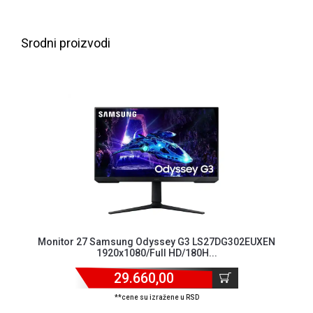
ALAT I
BAŠTA
Srodni proizvodi
OUTLET
KRIPTO
IGRAČKE
Monitor 27 Samsung Odyssey G3 LS27DG302EUXEN
1920x1080/Full HD/180H...
29.660,00
**cene su izražene u RSD