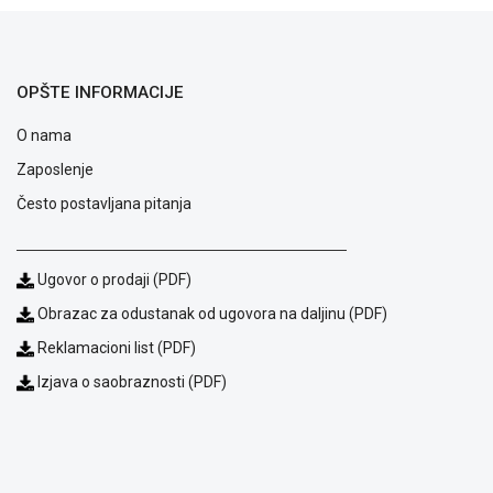
OPŠTE INFORMACIJE
O nama
Zaposlenje
Često postavljana pitanja
Ugovor o prodaji (PDF)
Obrazac za odustanak od ugovora na daljinu (PDF)
Blog
Reklamacioni list (PDF)
Način
Izjava o saobraznosti (PDF)
plaćanja
Isporuka
Podrška
Opšti
uslovi