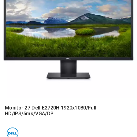
MONITORI
I
DODATNA
OPREMA
MOBILNI I
FIKSNI
TELEFONI
MALI
KUĆNI
APARATI
NEGA
LICA I
TELA
RAČUNARSKE
Monitor 27 Dell E2720H 1920x1080/Full
KOMPONENTE
HD/IPS/5ms/VGA/DP
RAČUNARSKE
PERIFERIJE