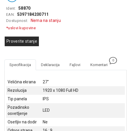
GAMING
58870
Ident:
5397184200711
EAN:
EELEKTRO
Nema na stanju
Dostupnost:
ZAŠTITA
*uslovi kupovine
SOLARNI
SISTEMI
Proverite stanje
MREŽNA
OPREMA
0
Specifikacija
Deklaracija
Fajlovi
Komentari
ŠTAMPAČI,
SKENERI I
FOTOKOPIRI
Veličina ekrana
27"
Rezolucija
1920 x 1080 Full HD
FOTOAPARATI
I KAMERE
Tip panela
IPS
Pozadinsko
GPS
LED
osvetljenje
NAVIGACIJE
Osetljiv na dodir
Ne
VIDEO
Odnos strana
16 : 9