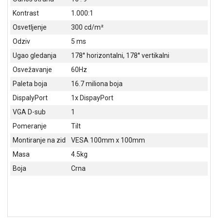
NADZOR I
Kontrast
1.000:1
SIGURNOSNA
OPREMA
Osvetljenje
300 cd/m²
Odziv
5 ms
SOFTWARE
Ugao gledanja
178° horizontalni, 178° vertikalni
KABLOVI I
Osvežavanje
60Hz
ADAPTERI
Paleta boja
16.7 miliona boja
KANCELARIJSKI
DispalyPort
1x DispayPort
MATERIJAL
VGA D-sub
1
SVE
Pomeranje
Tilt
ZA
Montiranje na zid
VESA 100mm x 100mm
KUĆU
Masa
4.5kg
ŠKOLSKI
Boja
Crna
PRIBOR
BICIKLE
I
FITNES