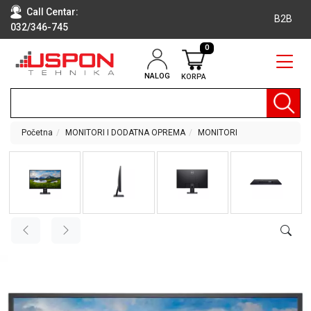
Call Centar:
B2B
032/346-745
0
NALOG
KORPA
RAČUNARI
BELA
TEHNIKA
Početna
MONITORI I DODATNA OPREMA
MONITORI
KLIME I
DODATNA
OPREMA
TV,
AUDIO,
VIDEO
LAPTOP I
TABLET
RAČUNARI