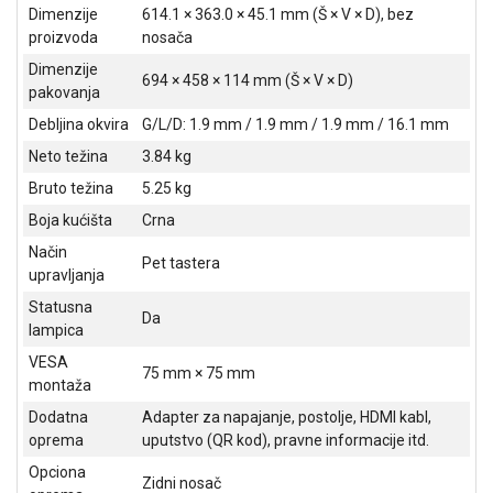
Dimenzije
614.1 × 363.0 × 45.1 mm (Š × V × D), bez
proizvoda
nosača
Dimenzije
694 × 458 × 114 mm (Š × V × D)
pakovanja
Debljina okvira
G/L/D: 1.9 mm / 1.9 mm / 1.9 mm / 16.1 mm
Neto težina
3.84 kg
Bruto težina
5.25 kg
Boja kućišta
Crna
Način
Pet tastera
upravljanja
Statusna
Da
lampica
VESA
75 mm × 75 mm
montaža
Dodatna
Adapter za napajanje, postolje, HDMI kabl,
oprema
uputstvo (QR kod), pravne informacije itd.
Opciona
Zidni nosač