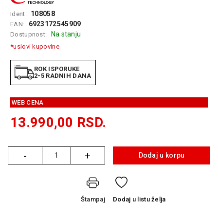
GAMING
108058
Ident:
6923172545909
EAN:
EELEKTRO
Na stanju
Dostupnost:
ZAŠTITA
*uslovi kupovine
SOLARNI
SISTEMI
ROK ISPORUKE
2-5 RADNIH DANA
MREŽNA
OPREMA
WEB CENA
ŠTAMPAČI,
13.990,00
RSD.
SKENERI I
FOTOKOPIRI
-
+
FOTOAPARATI
Dodaj u korpu
Količina
I KAMERE
GPS
NAVIGACIJE
Štampaj
Dodaj
u listu želja
VIDEO