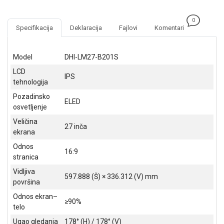
NADZOR I
SIGURNOSNA
0
OPREMA
Specifikacija
Deklaracija
Fajlovi
Komentari
SOFTWARE
Model
DHI-LM27-B201S
KABLOVI I
LCD
ADAPTERI
IPS
tehnologija
KANCELARIJSKI
Pozadinsko
ELED
MATERIJAL
osvetljenje
Veličina
SVE
27 inča
ekrana
ZA
KUĆU
Odnos
16:9
stranica
ŠKOLSKI
Vidljiva
PRIBOR
597.888 (Š) × 336.312 (V) mm
površina
BICIKLE
Odnos ekran–
≥90%
I
telo
FITNES
Ugao gledanja
178° (H) / 178° (V)