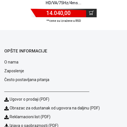
HD/VA/75Hz/4ms...
Politika
o
14.040,00
kolačićima
**cene su izražene u RSD
Provera
garancije
OUTLET
Kontakt
WEB
OPŠTE INFORMACIJE
KREDIT
O nama
Zaposlenje
Često postavljana pitanja
Ugovor o prodaji (PDF)
Obrazac za odustanak od ugovora na daljinu (PDF)
Reklamacioni list (PDF)
Izjava o saobraznosti (PDF)