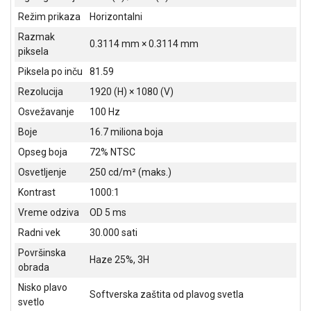
ALAT I
Režim prikaza
Horizontalni
BAŠTA
Razmak
0.3114 mm × 0.3114 mm
piksela
OUTLET
Piksela po inču
81.59
KRIPTO
Rezolucija
1920 (H) × 1080 (V)
IGRAČKE
Osvežavanje
100 Hz
Boje
16.7 miliona boja
Opseg boja
72% NTSC
Osvetljenje
250 cd/m² (maks.)
Kontrast
1000:1
Vreme odziva
OD 5 ms
Radni vek
30.000 sati
Površinska
Haze 25%, 3H
obrada
Nisko plavo
Softverska zaštita od plavog svetla
svetlo