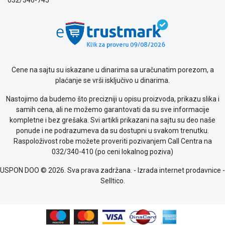
Cene na sajtu su iskazane u dinarima sa uračunatim porezom, a
plaćanje se vrši isključivo u dinarima.
Nastojimo da budemo što precizniji u opisu proizvoda, prikazu slika i
samih cena, ali ne možemo garantovati da su sve informacije
kompletne i bez grešaka. Svi artikli prikazani na sajtu su deo naše
ponude i ne podrazumeva da su dostupni u svakom trenutku.
Raspoloživost robe možete proveriti pozivanjem Call Centra na
032/340-410 (po ceni lokalnog poziva)
USPON DOO © 2026. Sva prava zadržana. -
Izrada internet prodavnice
-
Selltico.