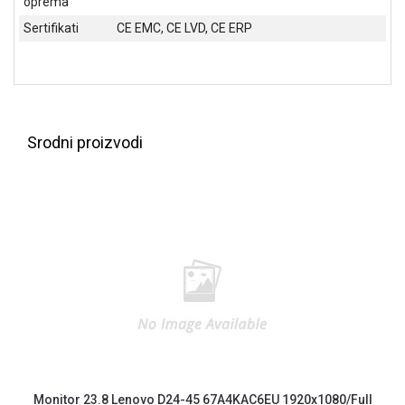
oprema
Sertifikati
CE EMC, CE LVD, CE ERP
Blog
Način
Srodni proizvodi
plaćanja
Isporuka
Podrška
Opšti
uslovi
poslovanja
Saobraznost
i
reklamacije
Usluge
prijava
kvara
Politika
Monitor 23.8 Lenovo D24-45 67A4KAC6EU 1920x1080/Full
privatnosti