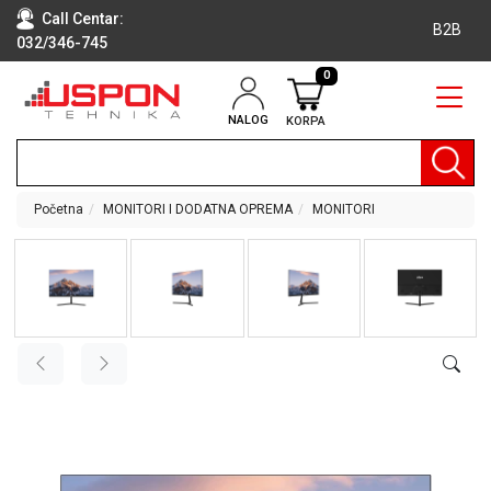
Call Centar:
B2B
032/346-745
0
NALOG
KORPA
RAČUNARI
BELA
TEHNIKA
Početna
MONITORI I DODATNA OPREMA
MONITORI
KLIME I
DODATNA
OPREMA
TV,
AUDIO,
VIDEO
LAPTOP I
TABLET
RAČUNARI