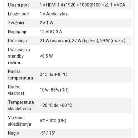
Ulazni port
1 × HDMI 1.4 (1920 × 1080@100 Hz), 1 × VGA
Izlazni port
1 × Audio izlaz
Zvučnici
2 × 1 W
Napajanje
12 VDC, 3 A
Potrošnja
21 W (osnovno), 27 W (tipično), 29 W (maks.)
Potrošnja u
standby
<0.5 W
režimu
Radna
0 °C do +40 °C
temperatura
Radna
10%–85% (RH)
vlažnost
Temperatura
–20 °C do +60 °C
skladištenja
Vlažnost
5%–90% (RH)
skladištenja
Nagib
-5° / 15°