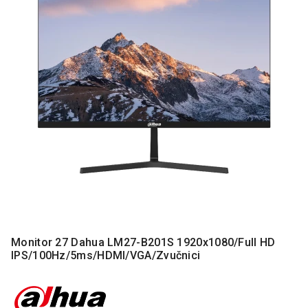
MONITORI
I
DODATNA
OPREMA
MOBILNI I
FIKSNI
TELEFONI
MALI
KUĆNI
APARATI
NEGA
LICA I
TELA
RAČUNARSKE
Monitor 27 Dahua LM27-B201S 1920x1080/Full HD
KOMPONENTE
IPS/100Hz/5ms/HDMI/VGA/Zvučnici
RAČUNARSKE
PERIFERIJE