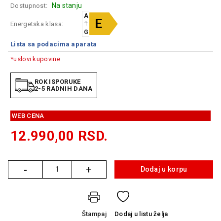
Na stanju
Dostupnost:
GAMING
A
E
Energetska klasa:
EELEKTRO
G
ZAŠTITA
Lista sa podacima aparata
SOLARNI
*uslovi kupovine
SISTEMI
ROK ISPORUKE
MREŽNA
2-5 RADNIH DANA
OPREMA
WEB CENA
ŠTAMPAČI,
SKENERI I
12.990,00
RSD.
FOTOKOPIRI
FOTOAPARATI
I KAMERE
-
+
Dodaj u korpu
Količina
GPS
NAVIGACIJE
Štampaj
Dodaj
u listu želja
VIDEO