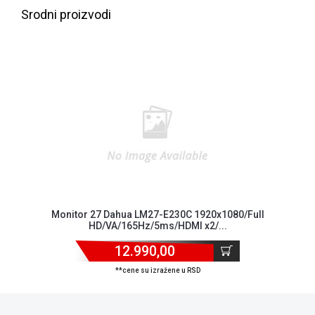
Srodni proizvodi
Blog
Način
plaćanja
Monitor 27 Dahua LM27-E230C 1920x1080/Full
Isporuka
HD/VA/165Hz/5ms/HDMI x2/...
Podrška
Opšti
12.990,00
uslovi
**cene su izražene u RSD
poslovanja
Saobraznost
i