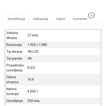
NADZOR I
SIGURNOSNA
OPREMA
0
Specifikacija
Deklaracija
Fajlovi
Komentari
SOFTWARE
KABLOVI I
Veličina
ADAPTERI
27 inča
ekrana
KANCELARIJSKI
Rezolucija
1.920 x 1.080
MATERIJAL
Tip ekrana
VA LCD
Tip panela
VA
SVE
ZA
Pozadinsko
ELED
KUĆU
osvetljenje
Odnos
ŠKOLSKI
16:9
stranica
PRIBOR
Nativni
4.000:1
BICIKLE
kontrast
I
Osvetljenje
250 nita
FITNES