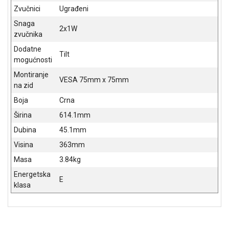
Zvučnici
Ugrađeni
Snaga
2x1W
zvučnika
Dodatne
Tilt
mogućnosti
Montiranje
VESA 75mm x 75mm
na zid
Boja
Crna
Širina
614.1mm
Dubina
45.1mm
Visina
363mm
Masa
3.84kg
Energetska
E
klasa