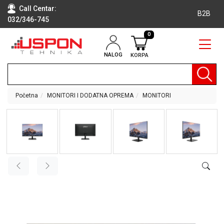
Call Centar:
B2B
032/346-745
0
NALOG
KORPA
RAČUNARI
BELA
TEHNIKA
Početna
MONITORI I DODATNA OPREMA
MONITORI
KLIME I
DODATNA
OPREMA
TV,
AUDIO,
VIDEO
LAPTOP I
TABLET
RAČUNARI