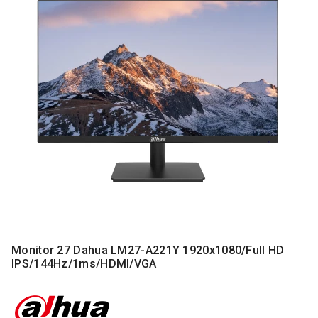
MONITORI
I
DODATNA
OPREMA
MOBILNI I
FIKSNI
TELEFONI
MALI
KUĆNI
APARATI
NEGA
LICA I
TELA
RAČUNARSKE
Monitor 27 Dahua LM27-A221Y 1920x1080/Full HD
KOMPONENTE
IPS/144Hz/1ms/HDMI/VGA
RAČUNARSKE
PERIFERIJE