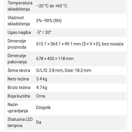
Temperatura
–20 °C do +60 °C
skladištenja
Vlažnost
5%–90% (RH)
skladištenja
Ugao nagiba
-5° / 20°
Dimenzije
615.1 × 364.1 × 49.1 mm (Š × V × D), bez nosača
proizvoda
Dimenzije
678 × 450 × 118 mm
pakovanja
Širina okvira
G/L/D: 2.8 mm, Dole: 18.2 mm
Neto težina
3.4 kg
Bruto težina
4.7 kg
Boja kućišta
Crna
Način
Džojstik
upravljanja
Statusna LED
Da
lampica