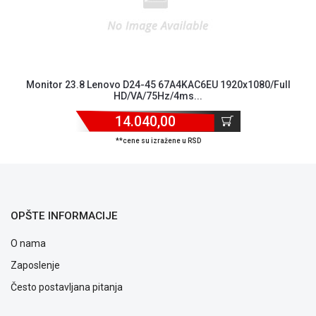
kvara
Politika
privatnosti
Politika
o
kolačićima
Monitor 23.8 Lenovo D24-45 67A4KAC6EU 1920x1080/Full
HD/VA/75Hz/4ms...
Provera
garancije
14.040,00
OUTLET
Kontakt
**cene su izražene u RSD
WEB
KREDIT
OPŠTE INFORMACIJE
O nama
Zaposlenje
Često postavljana pitanja