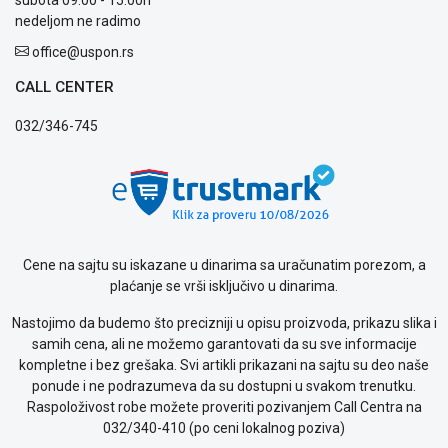
nedeljom ne radimo
office@uspon.rs
CALL CENTER
032/346-745
Cene na sajtu su iskazane u dinarima sa uračunatim porezom, a
plaćanje se vrši isključivo u dinarima.
Nastojimo da budemo što precizniji u opisu proizvoda, prikazu slika i
samih cena, ali ne možemo garantovati da su sve informacije
kompletne i bez grešaka. Svi artikli prikazani na sajtu su deo naše
ponude i ne podrazumeva da su dostupni u svakom trenutku.
Raspoloživost robe možete proveriti pozivanjem Call Centra na
032/340-410 (po ceni lokalnog poziva)