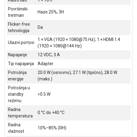
Površinski
Haze 25%, 3H
tretman
Flicker-free
Da
tehnologija
1 × VGA (1920 × 1080@75 Hz), 1 × HDMI 1.4
Ulazni portovi
(1920 × 1080@144 Hz)
Napajanje
12 VDC, 3 A
Tip napajanja
Adapter
Potrošnja
20.0 W (osnovno), 27.1 W (tipično), 28.0 W
energije
(maks.)
Potrošnja u
standby
<0.5 W
režimu
Radna
0 °C do +40 °C
temperatura
Radna
10%–85% (RH)
vlažnost