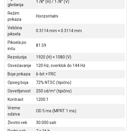
178° (H) / 178° (V)
gledanja
ALAT I
BAŠTA
Režim
Horizontalni
prikaza
OUTLET
Veličina
0.3114 mm × 0.3114 mm
piksela
KRIPTO
Piksela po
81.59
IGRAČKE
inču
Rezolucija
1920 (H) × 1080 (V)
Osvežavanje
120 Hz, overklok do 144 Hz
Boje prikaza
6-bit + FRC
Opseg boja
72% NTSC (tipično)
Osvetljenost
250 cd/m² (tipično)
Kontrast
1200:1
Vreme
OD 5 ms (MPRT 1 ms)
odziva
Životni vek
30.000 sati
Radni sati
7 × 16 h