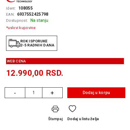
GAMING
108055
Ident:
6937552425798
EAN:
EELEKTRO
Na stanju
Dostupnost:
ZAŠTITA
*uslovi kupovine
SOLARNI
SISTEMI
ROK ISPORUKE
2-5 RADNIH DANA
MREŽNA
OPREMA
WEB CENA
ŠTAMPAČI,
12.990,00
RSD.
SKENERI I
FOTOKOPIRI
-
+
FOTOAPARATI
Dodaj u korpu
Količina
I KAMERE
GPS
NAVIGACIJE
Štampaj
Dodaj
u listu želja
VIDEO