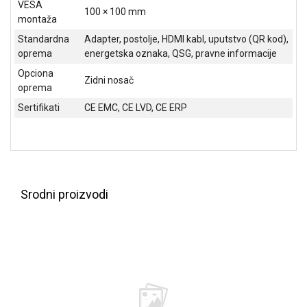
VESA
100 × 100 mm
montaža
Standardna
Adapter, postolje, HDMI kabl, uputstvo (QR kod),
oprema
energetska oznaka, QSG, pravne informacije
Opciona
Zidni nosač
oprema
Sertifikati
CE EMC, CE LVD, CE ERP
Blog
Način
plaćanja
Isporuka
Podrška
Srodni proizvodi
Opšti
uslovi
poslovanja
Saobraznost
i
reklamacije
Usluge
prijava