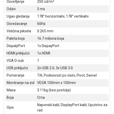
Osvetljenje
250 cd/m²
NADZOR I
SIGURNOSNA
Odziv
5 ms
OPREMA
Ugao gledanja
178° horizontalni, 178° vertikalni
SOFTWARE
Osvežavanje
60Hz
Veličina piksela
0.265 mm
KABLOVI I
ADAPTERI
Paleta boja
16.7 miliona boja
DispalyPort
1x DispayPort
KANCELARIJSKI
MATERIJAL
HDMI priključci
1x HDMI
VGA D-sub
1
SVE
USB priključci
2x USB 2.0, 3x USB 3.0
ZA
KUĆU
Pomeranje
Tilt, Podesivost po visini, Pivot, Swivel
Montiranje na zid
VESA 100mm x 100mm
ŠKOLSKI
PRIBOR
Masa
3.11kg (bez postolja)
Boja
Crna
BICIKLE
I
Naponski kabl, DisplayPort kabl, Uputstvo za
Opis
FITNES
rad