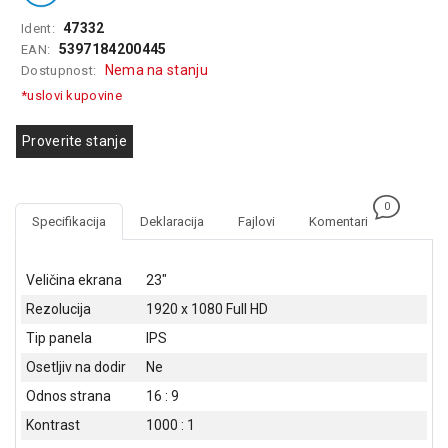
GAMING
47332
Ident:
5397184200445
EAN:
EELEKTRO
Nema na stanju
Dostupnost:
ZAŠTITA
*uslovi kupovine
SOLARNI
SISTEMI
Proverite stanje
MREŽNA
OPREMA
0
Specifikacija
Deklaracija
Fajlovi
Komentari
ŠTAMPAČI,
SKENERI I
FOTOKOPIRI
Veličina ekrana
23"
Rezolucija
1920 x 1080 Full HD
FOTOAPARATI
I KAMERE
Tip panela
IPS
Osetljiv na dodir
Ne
GPS
Odnos strana
16 : 9
NAVIGACIJE
Kontrast
1000 : 1
VIDEO