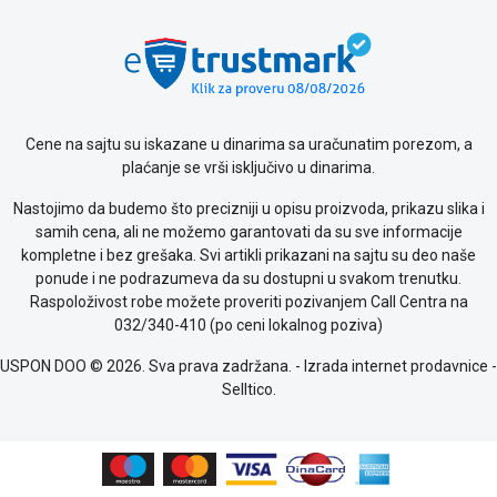
Cene na sajtu su iskazane u dinarima sa uračunatim porezom, a
plaćanje se vrši isključivo u dinarima.
Nastojimo da budemo što precizniji u opisu proizvoda, prikazu slika i
samih cena, ali ne možemo garantovati da su sve informacije
kompletne i bez grešaka. Svi artikli prikazani na sajtu su deo naše
ponude i ne podrazumeva da su dostupni u svakom trenutku.
Raspoloživost robe možete proveriti pozivanjem Call Centra na
032/340-410 (po ceni lokalnog poziva)
USPON DOO © 2026. Sva prava zadržana. -
Izrada internet prodavnice
-
Selltico.