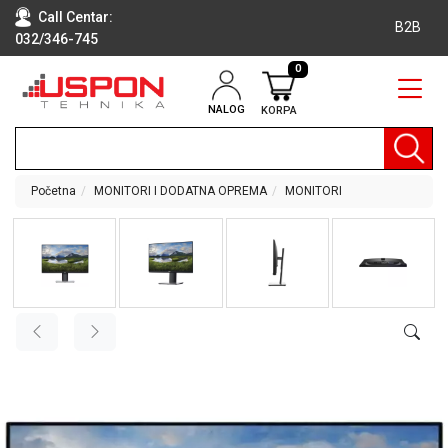
Call Centar:
B2B
032/346-745
0
NALOG
KORPA
RAČUNARI
BELA
TEHNIKA
Početna
MONITORI I DODATNA OPREMA
MONITORI
KLIME I
DODATNA
OPREMA
TV,
AUDIO,
VIDEO
LAPTOP I
TABLET
RAČUNARI