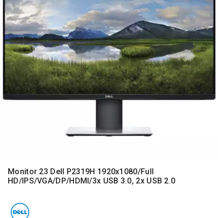
MONITORI
I
DODATNA
OPREMA
MOBILNI I
FIKSNI
TELEFONI
MALI
KUĆNI
APARATI
NEGA
LICA I
TELA
RAČUNARSKE
Monitor 23 Dell P2319H 1920x1080/Full
KOMPONENTE
HD/IPS/VGA/DP/HDMI/3x USB 3.0, 2x USB 2.0
RAČUNARSKE
PERIFERIJE