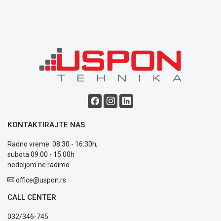
Opšti
uslovi
poslovanja
Saobraznost
i
reklamacije
Usluge
prijava
kvara
Politika
privatnosti
Politika
KONTAKTIRAJTE NAS
o
kolačićima
Radno vreme: 08:30 - 16:30h,
Provera
subota 09:00 - 15:00h
garancije
nedeljom ne radimo
OUTLET
office@uspon.rs
Kontakt
WEB
CALL CENTER
KREDIT
032/346-745