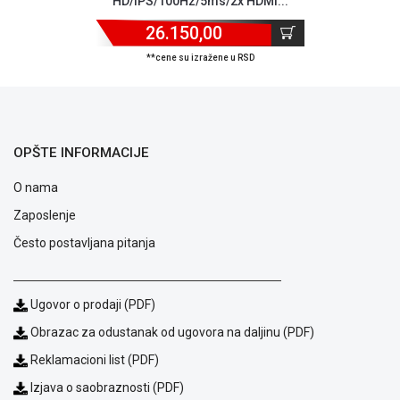
HD/IPS/100Hz/5ms/2x HDMI...
26.150,00
**cene su izražene u RSD
OPŠTE INFORMACIJE
O nama
Zaposlenje
Često postavljana pitanja
Ugovor o prodaji (PDF)
Blog
Obrazac za odustanak od ugovora na daljinu (PDF)
Način
plaćanja
Reklamacioni list (PDF)
Isporuka
Izjava o saobraznosti (PDF)
Podrška