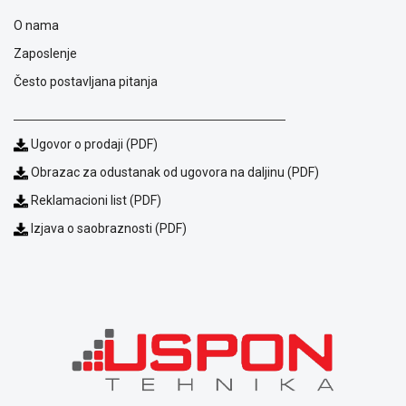
O nama
Zaposlenje
Često postavljana pitanja
Ugovor o prodaji (PDF)
Obrazac za odustanak od ugovora na daljinu (PDF)
Reklamacioni list (PDF)
Izjava o saobraznosti (PDF)
Blog
Način
plaćanja
Isporuka
Podrška
Opšti
uslovi
poslovanja
Saobraznost