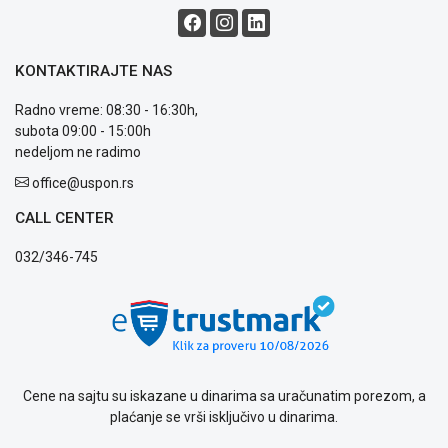
i
reklamacije
Usluge
prijava
KONTAKTIRAJTE NAS
kvara
Politika
Radno vreme: 08:30 - 16:30h,
privatnosti
subota 09:00 - 15:00h
Politika
nedeljom ne radimo
o
office@uspon.rs
kolačićima
Provera
CALL CENTER
garancije
OUTLET
032/346-745
Kontakt
WEB
KREDIT
Cene na sajtu su iskazane u dinarima sa uračunatim porezom, a
plaćanje se vrši isključivo u dinarima.