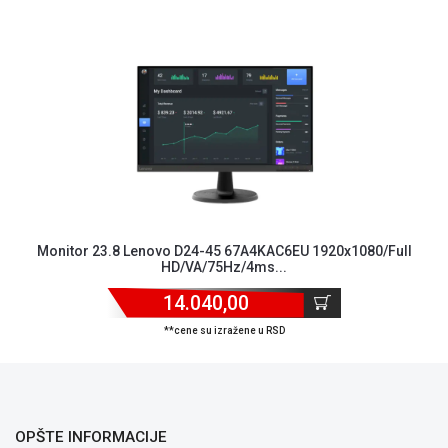
ALAT I
BAŠTA
OUTLET
KRIPTO
IGRAČKE
Monitor 23.8 Lenovo D24-45 67A4KAC6EU 1920x1080/Full
HD/VA/75Hz/4ms...
14.040,00
**cene su izražene u RSD
OPŠTE INFORMACIJE