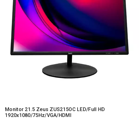
MONITORI
I
DODATNA
OPREMA
MOBILNI I
FIKSNI
TELEFONI
MALI
KUĆNI
APARATI
NEGA
LICA I
TELA
RAČUNARSKE
Monitor 21.5 Zeus ZUS215OC LED/Full HD
KOMPONENTE
1920x1080/75Hz/VGA/HDMI
RAČUNARSKE
PERIFERIJE