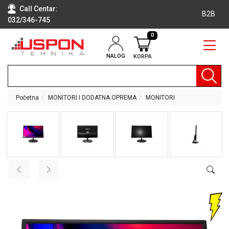
Call Centar:
B2B
032/346-745
0
NALOG
KORPA
RAČUNARI
BELA
TEHNIKA
Početna
MONITORI I DODATNA OPREMA
MONITORI
KLIME I
DODATNA
OPREMA
TV,
AUDIO,
VIDEO
LAPTOP I
TABLET
RAČUNARI