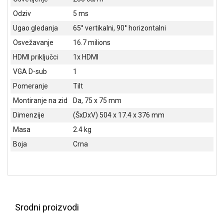
NADZOR I
Odziv
5 ms
SIGURNOSNA
OPREMA
Ugao gledanja
65° vertikalni, 90° horizontalni
Osvežavanje
16.7 milions
SOFTWARE
HDMI priključci
1x HDMI
KABLOVI I
VGA D-sub
1
ADAPTERI
Pomeranje
Tilt
KANCELARIJSKI
Montiranje na zid
Da, 75 x 75 mm
MATERIJAL
Dimenzije
(ŠxDxV) 504 x 17.4 x 376 mm
SVE
Masa
2.4 kg
ZA
Boja
Crna
KUĆU
ŠKOLSKI
PRIBOR
BICIKLE
I
Srodni proizvodi
FITNES