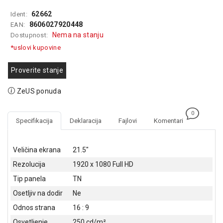
GAMING
62662
Ident:
8606027920448
EAN:
EELEKTRO
Nema na stanju
Dostupnost:
ZAŠTITA
*uslovi kupovine
SOLARNI
SISTEMI
Proverite stanje
MREŽNA
ZeUS ponuda
OPREMA
0
ŠTAMPAČI,
Specifikacija
Deklaracija
Fajlovi
Komentari
SKENERI I
FOTOKOPIRI
Veličina ekrana
21.5"
FOTOAPARATI
Rezolucija
1920 x 1080 Full HD
I KAMERE
Tip panela
TN
GPS
Osetljiv na dodir
Ne
NAVIGACIJE
Odnos strana
16 : 9
VIDEO
Osvetljenje
250 cd/m²