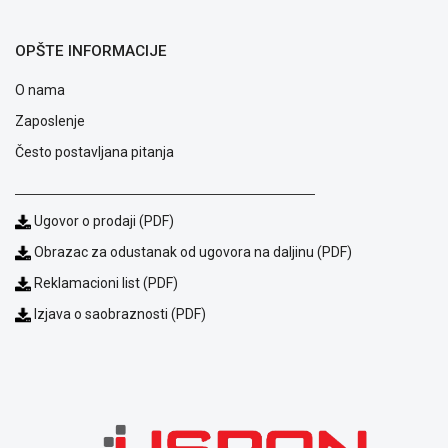
Blog
Način
OPŠTE INFORMACIJE
plaćanja
O nama
Isporuka
Podrška
Zaposlenje
Opšti
Često postavljana pitanja
uslovi
poslovanja
Saobraznost
i
Ugovor o prodaji (PDF)
reklamacije
Obrazac za odustanak od ugovora na daljinu (PDF)
Usluge
prijava
Reklamacioni list (PDF)
kvara
Izjava o saobraznosti (PDF)
Politika
privatnosti
Politika
o
kolačićima
Provera
garancije