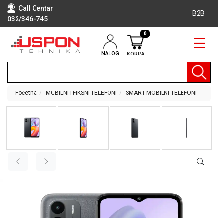
Call Centar:
B2B
032/346-745
0
NALOG
KORPA
RAČUNARI
BELA
TEHNIKA
Početna
MOBILNI I FIKSNI TELEFONI
SMART MOBILNI TELEFONI
KLIME I
DODATNA
OPREMA
TV,
AUDIO,
VIDEO
LAPTOP I
TABLET
RAČUNARI