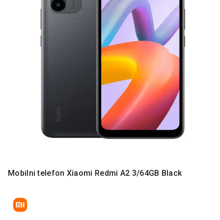
MONITORI
I
DODATNA
OPREMA
MOBILNI I
FIKSNI
TELEFONI
MALI
KUĆNI
APARATI
NEGA
LICA I
TELA
RAČUNARSKE
Mobilni telefon Xiaomi Redmi A2 3/64GB Black
KOMPONENTE
RAČUNARSKE
PERIFERIJE