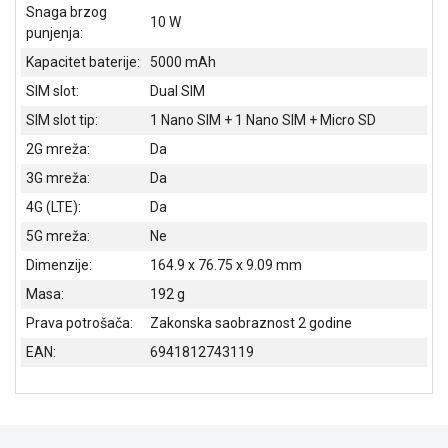
Snaga brzog
10 W
punjenja:
Kapacitet baterije:
5000 mAh
SIM slot:
Dual SIM
SIM slot tip:
1 Nano SIM + 1 Nano SIM + Micro SD
2G mreža:
Da
3G mreža:
Da
4G (LTE):
Da
5G mreža:
Ne
Dimenzije:
164.9 x 76.75 x 9.09 mm
Masa:
192 g
Prava potrošača:
Zakonska saobraznost 2 godine
EAN:
6941812743119