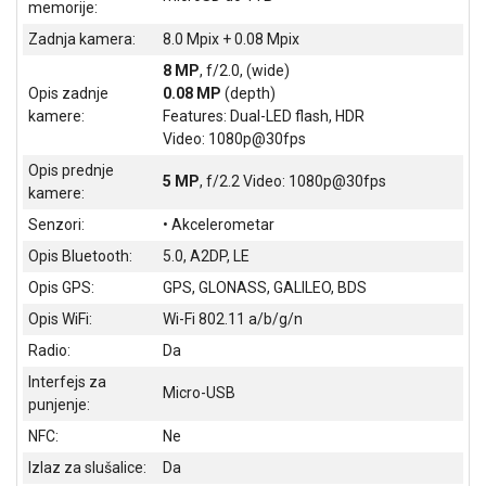
memorije:
ALAT I
Zadnja kamera:
8.0 Mpix + 0.08 Mpix
BAŠTA
8 MP
, f/2.0, (wide)
OUTLET
Opis zadnje
0.08 MP
(depth)
kamere:
Features: Dual-LED flash, HDR
KRIPTO
Video: 1080p@30fps
Opis prednje
IGRAČKE
5 MP
, f/2.2 Video: 1080p@30fps
kamere:
Senzori:
• Akcelerometar
Opis Bluetooth:
5.0, A2DP, LE
Opis GPS:
GPS, GLONASS, GALILEO, BDS
Opis WiFi:
Wi-Fi 802.11 a/b/g/n
Radio:
Da
Interfejs za
Micro-USB
punjenje:
NFC:
Ne
Izlaz za slušalice:
Da