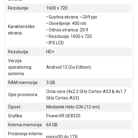
NADZOR I
Rezolucija:
1600 x 720
SIGURNOSNA
OPREMA
• Gustina ekrana: ~269 ppi
• Osvetljenje: 400 niti
Karakteristike
SOFTWARE
• Odnos stranica: 20:9
ekrana:
• Rezolucija: 1600 x 720
KABLOVI I
• IPS LCD
ADAPTERI
Rezolucija :
HD+
KANCELARIJSKI
Verzija
MATERIJAL
operativnog
Android 12 (Go Edition)
sistema:
SVE
RAM memorija:
3 GB
ZA
KUĆU
Octa-core (4x2.2 GHz Cortex-A53 & 4x1.7
Opis procesora:
GHz Cortex-A53)
ŠKOLSKI
Čipset:
Mediatek Helio G36 (12 nm)
PRIBOR
Grafika:
PowerVR GE8320
BICIKLE
Interna memorija:
64 GB
I
FITNES
Proširenje interne
microSD do 1TB