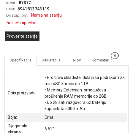
87372
Ident:
GAMING
6941812743119
EAN:
Nema na stanju
Dostupnost:
EELEKTRO
ZAŠTITA
*uslovi kupovine
SOLARNI
Proverite stanje
SISTEMI
MREŽNA
0
OPREMA
Specifikacija
Deklaracija
Fajlovi
Komentari
ŠTAMPAČI,
SKENERI I
• Proširivo skladište: dolazi sa podrškom za
FOTOKOPIRI
microSD karticu do 1TB
• Memory Extension: omogućava
Opis proizvoda:
FOTOAPARATI
proširenje RAM memorije do 2GB
I KAMERE
• Do 28 sati razgovora uz bateriju
kapaciteta 5000 mAh
GPS
Boja:
Crna
NAVIGACIJE
Dijagonala
6.52"
VIDEO
ekrana: