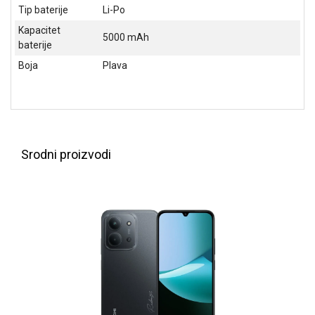
Tip baterije
Li-Po
ALAT I
BAŠTA
Kapacitet
5000 mAh
baterije
OUTLET
Boja
Plava
KRIPTO
IGRAČKE
Srodni proizvodi