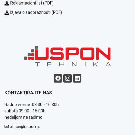
Reklamacioni list (PDF)
Podrška
Opšti
Izjava o saobraznosti (PDF)
uslovi
poslovanja
Saobraznost
i
reklamacije
Usluge
prijava
kvara
Politika
privatnosti
Politika
o
KONTAKTIRAJTE NAS
kolačićima
Provera
Radno vreme: 08:30 - 16:30h,
garancije
subota 09:00 - 15:00h
OUTLET
nedeljom ne radimo
Kontakt
WEB
office@uspon.rs
KREDIT