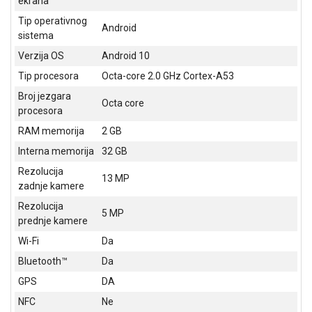
ekrana
NADZOR I
SIGURNOSNA
Tip operativnog
Android
OPREMA
sistema
Verzija OS
Android 10
SOFTWARE
Tip procesora
Octa-core 2.0 GHz Cortex-A53
KABLOVI I
Broj jezgara
Octa core
ADAPTERI
procesora
RAM memorija
2 GB
KANCELARIJSKI
MATERIJAL
Interna memorija
32 GB
Rezolucija
SVE
13 MP
zadnje kamere
ZA
KUĆU
Rezolucija
5 MP
prednje kamere
ŠKOLSKI
Wi-Fi
Da
PRIBOR
Bluetooth™
Da
BICIKLE
GPS
DA
I
FITNES
NFC
Ne