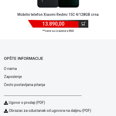
Mobilni telefon Xiaomi Redmi 15C 4/128GB crna
13.890,00
**cene su izražene u RSD
OPŠTE INFORMACIJE
O nama
Zaposlenje
Često postavljana pitanja
Blog
Ugovor o prodaji (PDF)
Način
plaćanja
Obrazac za odustanak od ugovora na daljinu (PDF)
Isporuka