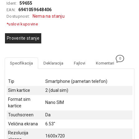
59655
Ident:
GAMING
6941059648406
EAN:
Nema na stanju
Dostupnost:
EELEKTRO
ZAŠTITA
*uslovi kupovine
SOLARNI
Proverite stanje
SISTEMI
MREŽNA
0
OPREMA
Specifikacija
Deklaracija
Fajlovi
Komentari
ŠTAMPAČI,
SKENERI I
Tip
Smartphone (pametan telefon)
FOTOKOPIRI
Sim kartice
2 (dual sim)
FOTOAPARATI
Format sim
Nano SIM
I KAMERE
kartice
Touchscreen
Da
GPS
NAVIGACIJE
Veličina ekrana
6.53"
Rezolucija
VIDEO
1600x720