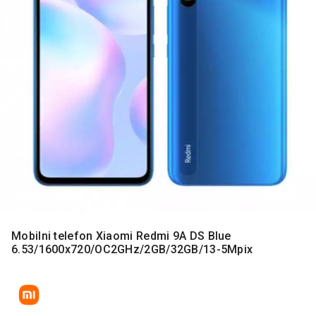
MONITORI
I
DODATNA
OPREMA
MOBILNI I
FIKSNI
TELEFONI
MALI
KUĆNI
APARATI
NEGA
LICA I
TELA
Mobilni telefon Xiaomi Redmi 9A DS Blue
RAČUNARSKE
6.53/1600x720/OC2GHz/2GB/32GB/13-5Mpix
KOMPONENTE
RAČUNARSKE
PERIFERIJE