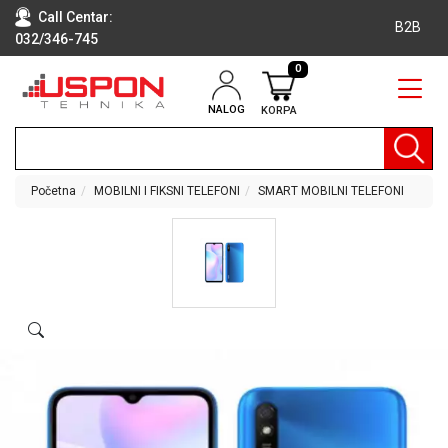
Call Centar:
B2B
032/346-745
0
NALOG
KORPA
RAČUNARI
BELA
TEHNIKA
Početna
MOBILNI I FIKSNI TELEFONI
SMART MOBILNI TELEFONI
KLIME I
DODATNA
OPREMA
TV,
AUDIO,
VIDEO
LAPTOP I
TABLET
RAČUNARI