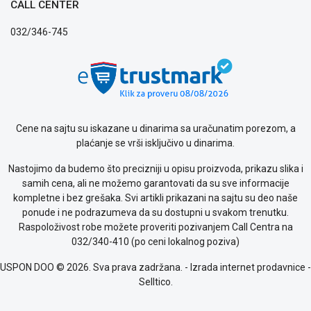
CALL CENTER
032/346-745
Cene na sajtu su iskazane u dinarima sa uračunatim porezom, a
plaćanje se vrši isključivo u dinarima.
Nastojimo da budemo što precizniji u opisu proizvoda, prikazu slika i
samih cena, ali ne možemo garantovati da su sve informacije
kompletne i bez grešaka. Svi artikli prikazani na sajtu su deo naše
ponude i ne podrazumeva da su dostupni u svakom trenutku.
Raspoloživost robe možete proveriti pozivanjem Call Centra na
032/340-410 (po ceni lokalnog poziva)
USPON DOO © 2026. Sva prava zadržana. -
Izrada internet prodavnice
-
Selltico.