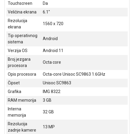
NADZOR I
Touchscreen
Da
SIGURNOSNA
Veličina ekrana
6.1"
OPREMA
Rezolucija
1560 x 720
SOFTWARE
ekrana
Tip operativnog
KABLOVI I
Android
sistema
ADAPTERI
Verzija OS
Android 11
KANCELARIJSKI
Broj jezgara
Octa core
MATERIJAL
procesora
Opis procesora
Octa-core Unisoc SC9863 1.6GHz
SVE
ZA
Čipset
Unisoc SC9863
KUĆU
Grafika
IMG 8322
ŠKOLSKI
RAM memorija
3 GB
PRIBOR
Interna
32 GB
memorija
BICIKLE
I
Rezolucija
13 MP
FITNES
zadnje kamere