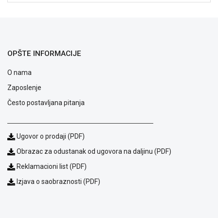
OPŠTE INFORMACIJE
O nama
Zaposlenje
Često postavljana pitanja
Ugovor o prodaji (PDF)
Blog
Način
Obrazac za odustanak od ugovora na daljinu (PDF)
plaćanja
Reklamacioni list (PDF)
Isporuka
Podrška
Izjava o saobraznosti (PDF)
Opšti
uslovi
poslovanja