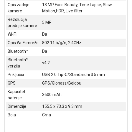
Opis zadnje
13 MP Face Beauty, Time Lapse, Slow
ALAT I
kamere
Motion,HDR, Live filter
BAŠTA
Rezolucija
5 MP
OUTLET
prednje kamere
Wi-Fi
Da
KRIPTO
Opis Wi-Fi mreže
802.11 b/g/n, 2.4GHz
IGRAČKE
Bluetooth™
Da
Bluetooth™
v4.2
verzija
Priključci
USB 2.0 Tip-C/Standardni 3.5 mm
GPS
GPS/Glonass/Beidou
Kapacitet
3600 mAh
baterije
Dimenzije
155.5 x 73.3 x 9.3 mm
Boja
Crna