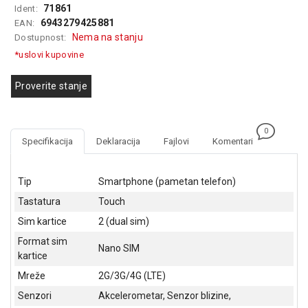
71861
Ident:
GAMING
6943279425881
EAN:
Nema na stanju
Dostupnost:
EELEKTRO
ZAŠTITA
*uslovi kupovine
SOLARNI
Proverite stanje
SISTEMI
MREŽNA
0
OPREMA
Specifikacija
Deklaracija
Fajlovi
Komentari
ŠTAMPAČI,
SKENERI I
Tip
Smartphone (pametan telefon)
FOTOKOPIRI
Tastatura
Touch
FOTOAPARATI
Sim kartice
2 (dual sim)
I KAMERE
Format sim
Nano SIM
kartice
GPS
NAVIGACIJE
Mreže
2G/3G/4G (LTE)
Senzori
Akcelerometar, Senzor blizine,
VIDEO