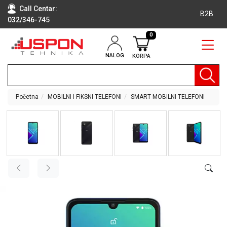
Call Centar:
B2B
032/346-745
0
NALOG
KORPA
RAČUNARI
BELA
TEHNIKA
Početna
MOBILNI I FIKSNI TELEFONI
SMART MOBILNI TELEFONI
KLIME I
DODATNA
OPREMA
TV,
AUDIO,
VIDEO
LAPTOP I
TABLET
RAČUNARI