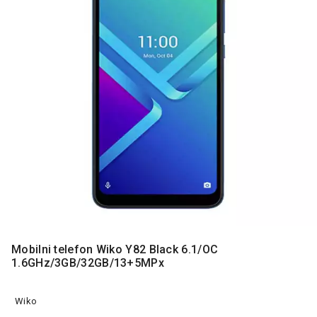
MONITORI
I
DODATNA
OPREMA
MOBILNI I
FIKSNI
TELEFONI
MALI
KUĆNI
APARATI
NEGA
LICA I
TELA
RAČUNARSKE
Mobilni telefon Wiko Y82 Black 6.1/OC
KOMPONENTE
1.6GHz/3GB/32GB/13+5MPx
RAČUNARSKE
PERIFERIJE
Wiko