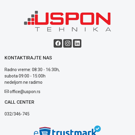
Saobraznost
i
reklamacije
Usluge
prijava
kvara
Politika
privatnosti
Politika
o
KONTAKTIRAJTE NAS
kolačićima
Radno vreme: 08:30 - 16:30h,
Provera
subota 09:00 - 15:00h
garancije
nedeljom ne radimo
OUTLET
Kontakt
office@uspon.rs
WEB
KREDIT
CALL CENTER
032/346-745