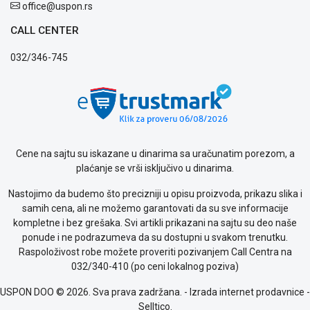
office@uspon.rs
Opšti
uslovi
CALL CENTER
poslovanja
Saobraznost
032/346-745
i
reklamacije
Usluge
prijava
kvara
Politika
Cene na sajtu su iskazane u dinarima sa uračunatim porezom, a
privatnosti
plaćanje se vrši isključivo u dinarima.
Politika
o
Nastojimo da budemo što precizniji u opisu proizvoda, prikazu slika i
kolačićima
samih cena, ali ne možemo garantovati da su sve informacije
Provera
kompletne i bez grešaka. Svi artikli prikazani na sajtu su deo naše
garancije
ponude i ne podrazumeva da su dostupni u svakom trenutku.
OUTLET
Raspoloživost robe možete proveriti pozivanjem Call Centra na
Kontakt
032/340-410 (po ceni lokalnog poziva)
WEB
KREDIT
USPON DOO © 2026. Sva prava zadržana. -
Izrada internet prodavnice
-
Selltico.