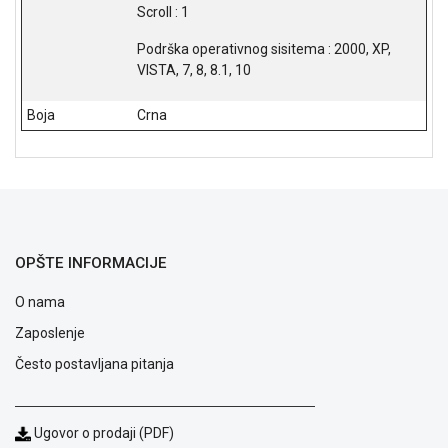
NADZOR I
Scroll : 1
SIGURNOSNA
OPREMA
Podrška operativnog sisitema : 2000, XP,
VISTA, 7, 8, 8.1, 10
SOFTWARE
Boja
Crna
KABLOVI I
ADAPTERI
KANCELARIJSKI
MATERIJAL
SVE
OPŠTE INFORMACIJE
ZA
KUĆU
O nama
ŠKOLSKI
Zaposlenje
PRIBOR
Često postavljana pitanja
BICIKLE
I
FITNES
Ugovor o prodaji (PDF)