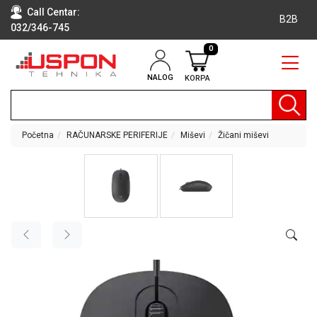
Call Centar:
B2B
032/346-745
0
NALOG
KORPA
RAČUNARI
BELA
TEHNIKA
Početna
RAČUNARSKE PERIFERIJE
Miševi
Žičani miševi
KLIME I
DODATNA
OPREMA
TV,
AUDIO,
VIDEO
LAPTOP I
TABLET
RAČUNARI