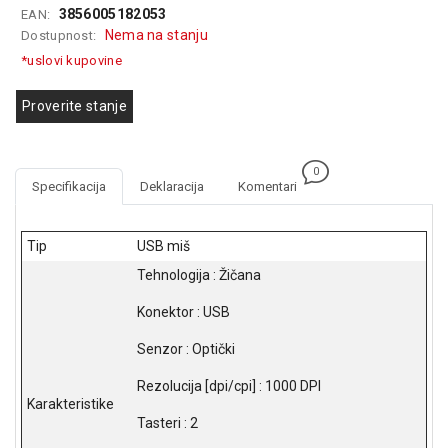
3856005182053
EAN:
GAMING
Nema na stanju
Dostupnost:
EELEKTRO
*uslovi kupovine
ZAŠTITA
Proverite stanje
SOLARNI
SISTEMI
0
MREŽNA
Specifikacija
Deklaracija
Komentari
OPREMA
ŠTAMPAČI,
Tip
USB miš
SKENERI I
Tehnologija : Žičana
FOTOKOPIRI
Konektor : USB
FOTOAPARATI
I KAMERE
Senzor : Optički
GPS
Rezolucija [dpi/cpi] : 1000 DPI
NAVIGACIJE
Karakteristike
Tasteri : 2
VIDEO