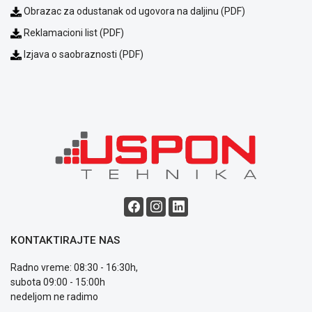
Obrazac za odustanak od ugovora na daljinu (PDF)
ALAT I
BAŠTA
Reklamacioni list (PDF)
Izjava o saobraznosti (PDF)
OUTLET
KRIPTO
IGRAČKE
KONTAKTIRAJTE NAS
Blog
Način
Radno vreme: 08:30 - 16:30h,
plaćanja
subota 09:00 - 15:00h
Isporuka
nedeljom ne radimo
Podrška