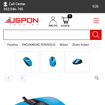
Call Centar:
B2B
032/346-745
0
NALOG
KORPA
RAČUNARI
BELA
TEHNIKA
Početna
RAČUNARSKE PERIFERIJE
Miševi
Žičani miševi
KLIME I
DODATNA
OPREMA
TV,
AUDIO,
VIDEO
LAPTOP I
TABLET
RAČUNARI