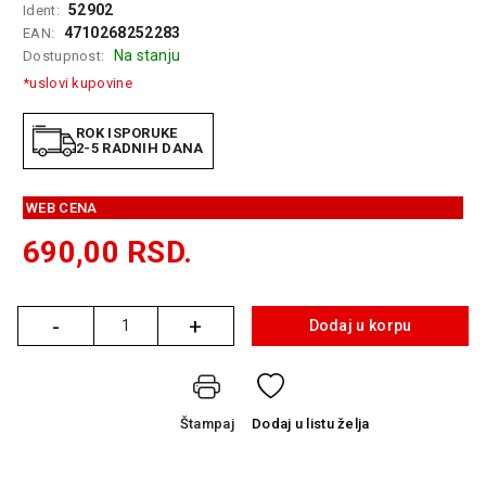
52902
Ident:
GAMING
4710268252283
EAN:
Na stanju
Dostupnost:
EELEKTRO
ZAŠTITA
*uslovi kupovine
SOLARNI
ROK ISPORUKE
SISTEMI
2-5 RADNIH DANA
MREŽNA
WEB CENA
OPREMA
690,00
RSD.
ŠTAMPAČI,
SKENERI I
FOTOKOPIRI
-
+
Dodaj u korpu
Količina
FOTOAPARATI
I KAMERE
GPS
Štampaj
Dodaj
u listu želja
NAVIGACIJE
VIDEO