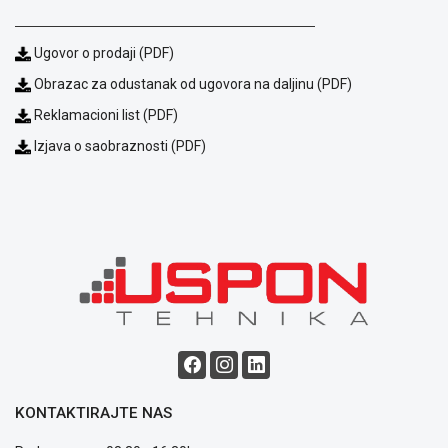
Ugovor o prodaji (PDF)
Obrazac za odustanak od ugovora na daljinu (PDF)
Reklamacioni list (PDF)
Izjava o saobraznosti (PDF)
Blog
Način
plaćanja
Isporuka
Podrška
Opšti
uslovi
poslovanja
Saobraznost
i
KONTAKTIRAJTE NAS
reklamacije
Usluge