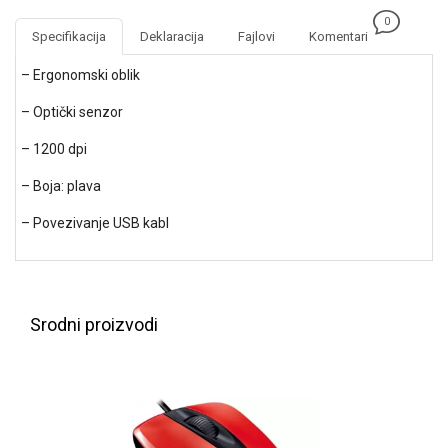
NADZOR I
0
SIGURNOSNA
Specifikacija
Deklaracija
Fajlovi
Komentari
OPREMA
– Ergonomski oblik
SOFTWARE
– Optički senzor
KABLOVI I
ADAPTERI
– 1200 dpi
– Boja: plava
KANCELARIJSKI
MATERIJAL
– Povezivanje USB kabl
SVE
ZA
KUĆU
Srodni proizvodi
ŠKOLSKI
PRIBOR
BICIKLE
I
FITNES