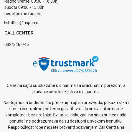
Radno vreme: 08:30 - 16:30h,
prijava
subota 09:00 - 15:00h
kvara
nedeljom ne radimo
Politika
privatnosti
office@uspon.rs
Politika
CALL CENTER
o
kolačićima
032/346-745
Provera
garancije
OUTLET
Kontakt
WEB
KREDIT
Cene na sajtu su iskazane u dinarima sa uračunatim porezom, a
plaćanje se vrši isključivo u dinarima.
Nastojimo da budemo što precizniji u opisu proizvoda, prikazu slika i
samih cena, ali ne možemo garantovati da su sve informacije
kompletne i bez grešaka. Svi artikli prikazani na sajtu su deo naše
ponude i ne podrazumeva da su dostupni u svakom trenutku.
Raspoloživost robe možete proveriti pozivanjem Call Centra na