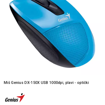
MONITORI
I
DODATNA
OPREMA
MOBILNI I
FIKSNI
TELEFONI
MALI
KUĆNI
APARATI
NEGA
LICA I
TELA
RAČUNARSKE
Miš Genius DX-150X USB 1000dpi, plavi - optički
KOMPONENTE
RAČUNARSKE
PERIFERIJE