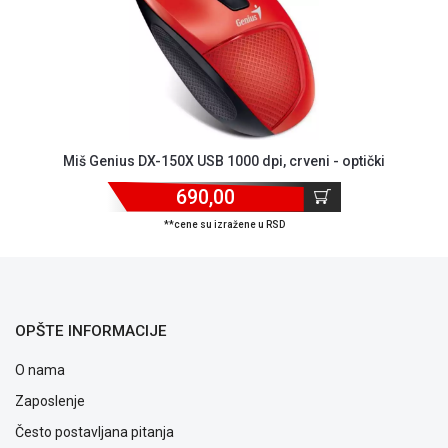
ALAT I
BAŠTA
OUTLET
KRIPTO
IGRAČKE
Miš Genius DX-150X USB 1000 dpi, crveni - optički
690,00
**cene su izražene u RSD
OPŠTE INFORMACIJE
O nama
Zaposlenje
Često postavljana pitanja