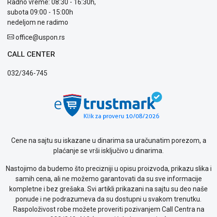
Radno vreme: 08:30 - 16:30h,
prijava
subota 09:00 - 15:00h
kvara
nedeljom ne radimo
Politika
privatnosti
office@uspon.rs
Politika
CALL CENTER
o
kolačićima
032/346-745
Provera
garancije
OUTLET
Kontakt
WEB
KREDIT
Cene na sajtu su iskazane u dinarima sa uračunatim porezom, a
plaćanje se vrši isključivo u dinarima.
Nastojimo da budemo što precizniji u opisu proizvoda, prikazu slika i
samih cena, ali ne možemo garantovati da su sve informacije
kompletne i bez grešaka. Svi artikli prikazani na sajtu su deo naše
ponude i ne podrazumeva da su dostupni u svakom trenutku.
Raspoloživost robe možete proveriti pozivanjem Call Centra na