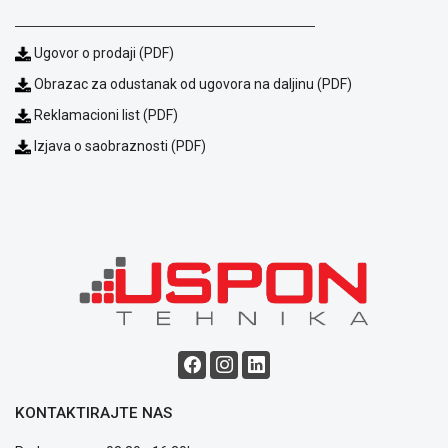
Ugovor o prodaji (PDF)
Obrazac za odustanak od ugovora na daljinu (PDF)
Reklamacioni list (PDF)
Izjava o saobraznosti (PDF)
Blog
Način
plaćanja
Isporuka
Podrška
Opšti
uslovi
poslovanja
Saobraznost
i
KONTAKTIRAJTE NAS
reklamacije
Usluge