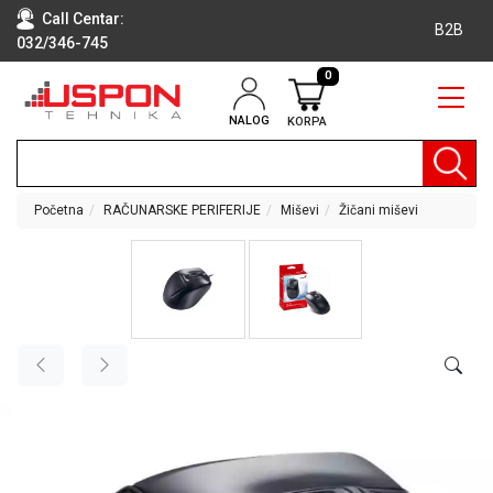
Call Centar:
B2B
032/346-745
0
NALOG
KORPA
RAČUNARI
BELA
TEHNIKA
Početna
RAČUNARSKE PERIFERIJE
Miševi
Žičani miševi
KLIME I
DODATNA
OPREMA
TV,
AUDIO,
VIDEO
LAPTOP I
TABLET
RAČUNARI