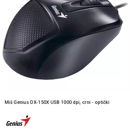
MONITORI
I
DODATNA
OPREMA
MOBILNI I
FIKSNI
TELEFONI
MALI
KUĆNI
APARATI
NEGA
LICA I
TELA
RAČUNARSKE
Miš Genius DX-150X USB 1000 dpi, crni - optički
KOMPONENTE
RAČUNARSKE
PERIFERIJE