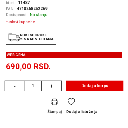
11487
Ident:
GAMING
4710268252269
EAN:
Na stanju
Dostupnost:
EELEKTRO
ZAŠTITA
*uslovi kupovine
SOLARNI
ROK ISPORUKE
SISTEMI
2-5 RADNIH DANA
MREŽNA
WEB CENA
OPREMA
690,00
RSD.
ŠTAMPAČI,
SKENERI I
FOTOKOPIRI
-
+
Dodaj u korpu
Količina
FOTOAPARATI
I KAMERE
GPS
Štampaj
Dodaj
u listu želja
NAVIGACIJE
VIDEO