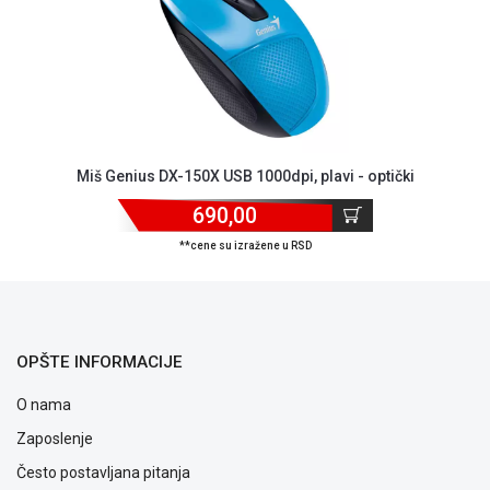
ALAT I
BAŠTA
OUTLET
KRIPTO
IGRAČKE
Miš Genius DX-150X USB 1000dpi, plavi - optički
690,00
**cene su izražene u RSD
OPŠTE INFORMACIJE
O nama
Zaposlenje
Često postavljana pitanja