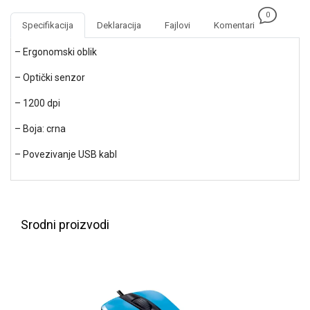
NADZOR I
0
SIGURNOSNA
Specifikacija
Deklaracija
Fajlovi
Komentari
OPREMA
– Ergonomski oblik
SOFTWARE
– Optički senzor
KABLOVI I
ADAPTERI
– 1200 dpi
– Boja: crna
KANCELARIJSKI
MATERIJAL
– Povezivanje USB kabl
SVE
ZA
KUĆU
Srodni proizvodi
ŠKOLSKI
PRIBOR
BICIKLE
I
FITNES