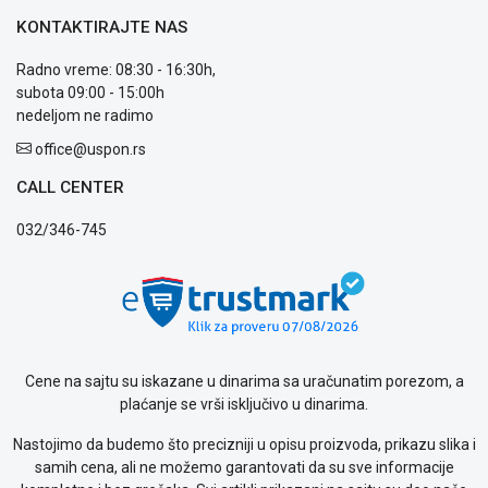
prijava
kvara
KONTAKTIRAJTE NAS
Politika
Radno vreme: 08:30 - 16:30h,
privatnosti
subota 09:00 - 15:00h
Politika
nedeljom ne radimo
o
kolačićima
office@uspon.rs
Provera
garancije
CALL CENTER
OUTLET
032/346-745
Kontakt
WEB
KREDIT
Cene na sajtu su iskazane u dinarima sa uračunatim porezom, a
plaćanje se vrši isključivo u dinarima.
Nastojimo da budemo što precizniji u opisu proizvoda, prikazu slika i
samih cena, ali ne možemo garantovati da su sve informacije