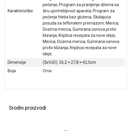
NADZOR I
pečenje; Program za pravljenje džema sa
SIGURNOSNA
Karakteristike
širu upotrebljivost aparata; Program za
OPREMA
pečenje hleba bez glutena; Skidajuća
posuda sa teflonskim premazom; Merica;
SOFTWARE
Dozirna merica; Gumirana osnova protiv
klizanja; Knjižica recepata za nove ideje;
KABLOVI I
Merica; Dozirna merica; Gumirana osnova
ADAPTERI
protiv klizanja; Knjižica recepata za nove
ideje;
KANCELARIJSKI
MATERIJAL
Dimenzije
(ŠxVxD): 26,2 × 27,8 × 42,5cm
Boja
Crna
SVE
ZA
KUĆU
ŠKOLSKI
PRIBOR
Srodni proizvodi
BICIKLE
I
FITNES