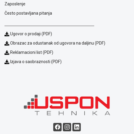
Zaposlenje
Često postavljana pitanja
Ugovor o prodaji (PDF)
Obrazac za odustanak od ugovora na daljinu (PDF)
Reklamacioni list (PDF)
Blog
Izjava o saobraznosti (PDF)
Način
plaćanja
Isporuka
Podrška
Opšti
uslovi
poslovanja
Saobraznost
i
reklamacije
Usluge