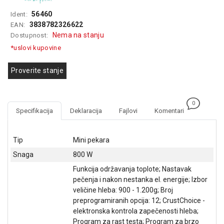
GAMING
56460
Ident:
3838782326622
EAN:
EELEKTRO
Nema na stanju
Dostupnost:
ZAŠTITA
*uslovi kupovine
SOLARNI
SISTEMI
Proverite stanje
MREŽNA
OPREMA
0
Specifikacija
Deklaracija
Fajlovi
Komentari
ŠTAMPAČI,
SKENERI I
FOTOKOPIRI
Tip
Mini pekara
Snaga
800 W
FOTOAPARATI
I KAMERE
Funkcija održavanja toplote; Nastavak
pečenja i nakon nestanka el. energije; Izbor
GPS
veličine hleba: 900 - 1.200g; Broj
NAVIGACIJE
preprogramiranih opcija: 12; CrustChoice -
elektronska kontrola zapečenosti hleba;
VIDEO
Program za rast testa; Program za brzo