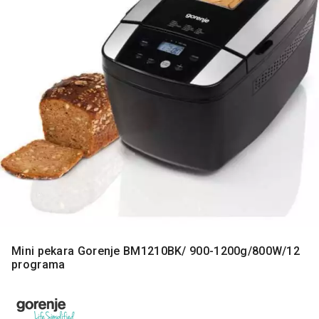
MONITORI
I
DODATNA
OPREMA
MOBILNI I
FIKSNI
TELEFONI
MALI
KUĆNI
APARATI
NEGA
LICA I
TELA
RAČUNARSKE
Mini pekara Gorenje BM1210BK/ 900-1200g/800W/12
KOMPONENTE
programa
RAČUNARSKE
PERIFERIJE