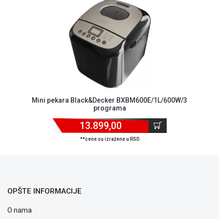
ALAT I
BAŠTA
OUTLET
KRIPTO
IGRAČKE
Mini pekara Black&Decker BXBM600E/1L/600W/3
programa
13.899,00
**cene su izražene u RSD
OPŠTE INFORMACIJE
O nama