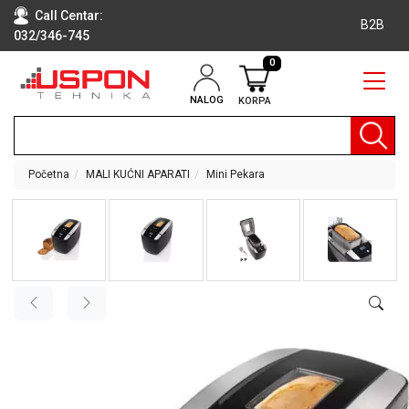
Call Centar:
B2B
032/346-745
0
NALOG
KORPA
RAČUNARI
BELA
TEHNIKA
Početna
MALI KUĆNI APARATI
Mini Pekara
KLIME I
DODATNA
OPREMA
TV,
AUDIO,
VIDEO
LAPTOP I
TABLET
RAČUNARI