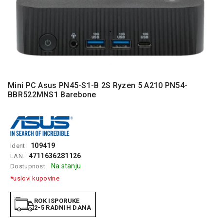
MONITORI
I
DODATNA
OPREMA
MOBILNI I
FIKSNI
TELEFONI
Mini PC Asus PN45-S1-B 2S Ryzen 5 A210 PN54-
MALI
BBR522MNS1 Barebone
KUĆNI
APARATI
NEGA
LICA I
109419
Ident:
TELA
4711636281126
EAN:
Na stanju
Dostupnost:
RAČUNARSKE
KOMPONENTE
*uslovi kupovine
RAČUNARSKE
ROK ISPORUKE
PERIFERIJE
2-5 RADNIH DANA