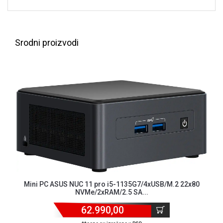
ALAT I
BAŠTA
OUTLET
Srodni proizvodi
KRIPTO
IGRAČKE
Mini PC ASUS NUC 11 pro i5-1135G7/4xUSB/M.2 22x80
NVMe/2xRAM/2.5 SA...
62.990,00