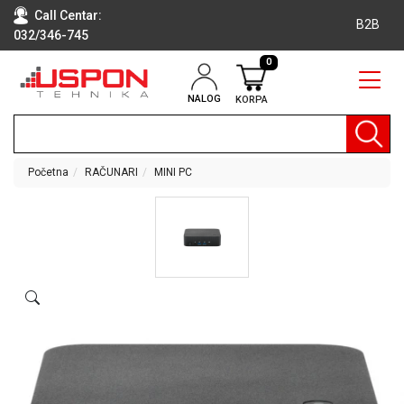
Call Centar:
B2B
032/346-745
0
NALOG
KORPA
RAČUNARI
BELA
TEHNIKA
Početna
RAČUNARI
MINI PC
KLIME I
DODATNA
OPREMA
TV,
AUDIO,
VIDEO
LAPTOP I
TABLET
RAČUNARI