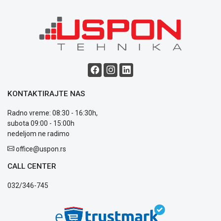
poslovanja
Saobraznost
i
reklamacije
Usluge
prijava
kvara
Politika
privatnosti
KONTAKTIRAJTE NAS
Politika
Radno vreme: 08:30 - 16:30h,
o
subota 09:00 - 15:00h
kolačićima
nedeljom ne radimo
Provera
garancije
office@uspon.rs
OUTLET
Kontakt
CALL CENTER
WEB
032/346-745
KREDIT