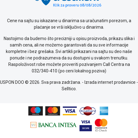
Cene na sajtu su iskazane u dinarima sa uračunatim porezom, a
plaćanje se vrši isključivo u dinarima.
Nastojimo da budemo što precizniji u opisu proizvoda, prikazu slika i
samih cena, ali ne možemo garantovati da su sve informacije
kompletne i bez grešaka. Svi artikli prikazani na sajtu su deo naše
ponude i ne podrazumeva da su dostupni u svakom trenutku.
Raspoloživost robe možete proveriti pozivanjem Call Centra na
032/340-410 (po ceni lokalnog poziva)
USPON DOO © 2026. Sva prava zadržana. -
Izrada internet prodavnice
-
Selltico.