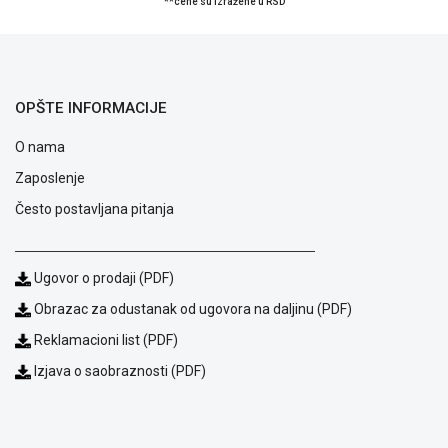
**cene su izražene u RSD
OPŠTE INFORMACIJE
O nama
Zaposlenje
Često postavljana pitanja
Ugovor o prodaji (PDF)
Obrazac za odustanak od ugovora na daljinu (PDF)
Blog
Reklamacioni list (PDF)
Način
plaćanja
Izjava o saobraznosti (PDF)
Isporuka
Podrška
Opšti
uslovi