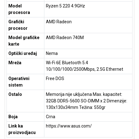
NADZOR I
Model
Ryzen 5 220 4.9GHz
SIGURNOSNA
procesora
OPREMA
Grafički
AMD Radeon
SOFTWARE
procesor
Model grafičke
AMD Radeon 740M
KABLOVI I
karte
ADAPTERI
Optički uređaj
Nema
KANCELARIJSKI
Mreža
Wi-Fi 6E Bluetooth 5.4
MATERIJAL
10/100/1000/2500Mbps, 2.5G Ethernet
SVE
Operativni
Free DOS
ZA
sistem
KUĆU
Ostalo
Memorija nije uključena Max. kapacitet:
32GB DDR5-5600 SO-DIMM x 2 Dimenzije:
ŠKOLSKI
130x130x34mm Težina: 550gr
PRIBOR
Boja
Crna
BICIKLE
Link ka
https://www.asus.com/
I
proizvodjacu
FITNES