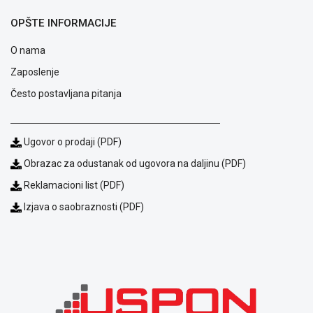
NADZOR I
SIGURNOSNA
OPŠTE INFORMACIJE
OPREMA
O nama
SOFTWARE
Zaposlenje
KABLOVI I
Često postavljana pitanja
ADAPTERI
KANCELARIJSKI
Ugovor o prodaji (PDF)
MATERIJAL
Obrazac za odustanak od ugovora na daljinu (PDF)
SVE
Reklamacioni list (PDF)
ZA
KUĆU
Izjava o saobraznosti (PDF)
ŠKOLSKI
PRIBOR
BICIKLE
I
FITNES