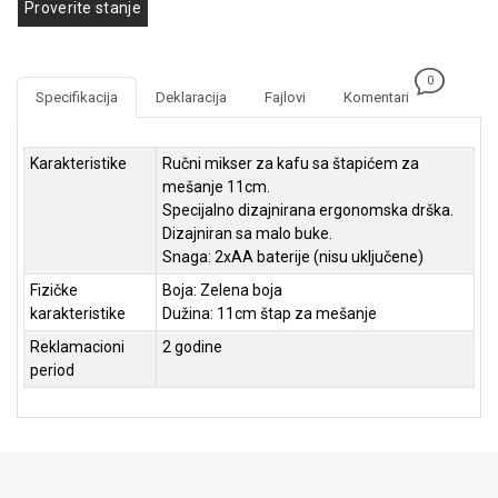
Proverite stanje
GAMING
EELEKTRO
0
ZAŠTITA
Specifikacija
Deklaracija
Fajlovi
Komentari
SOLARNI
SISTEMI
Karakteristike
Ručni mikser za kafu sa štapićem za
mešanje 11cm.
MREŽNA
Specijalno dizajnirana ergonomska drška.
OPREMA
Dizajniran sa malo buke.
Snaga: 2xAA baterije (nisu uključene)
ŠTAMPAČI,
SKENERI I
Fizičke
Boja: Zelena boja
FOTOKOPIRI
karakteristike
Dužina: 11cm štap za mešanje
Reklamacioni
2 godine
FOTOAPARATI
period
I KAMERE
GPS
NAVIGACIJE
VIDEO