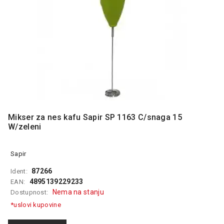
MONITORI
I
DODATNA
OPREMA
MOBILNI I
FIKSNI
TELEFONI
MALI
KUĆNI
APARATI
Mikser za nes kafu Sapir SP 1163 C/snaga 15
W/zeleni
NEGA
LICA I
TELA
Sapir
87266
Ident:
RAČUNARSKE
4895139229233
EAN:
KOMPONENTE
Nema na stanju
Dostupnost:
RAČUNARSKE
*uslovi kupovine
PERIFERIJE