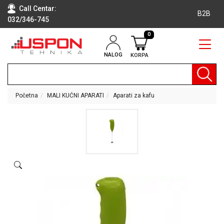
Call Centar:
B2B
032/346-745
0
NALOG
KORPA
RAČUNARI
BELA
TEHNIKA
Početna
MALI KUĆNI APARATI
Aparati za kafu
KLIME I
DODATNA
OPREMA
TV,
AUDIO,
VIDEO
LAPTOP I
TABLET
RAČUNARI