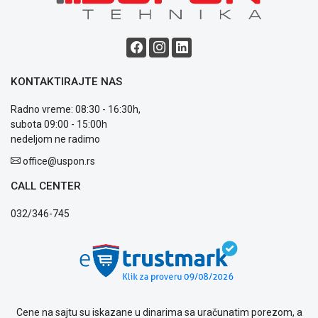
ALAT I
BAŠTA
OUTLET
KONTAKTIRAJTE NAS
KRIPTO
Radno vreme: 08:30 - 16:30h,
IGRAČKE
subota 09:00 - 15:00h
nedeljom ne radimo
office@uspon.rs
Blog
CALL CENTER
Način
plaćanja
032/346-745
Isporuka
Podrška
Opšti
uslovi
poslovanja
Saobraznost
i
Cene na sajtu su iskazane u dinarima sa uračunatim porezom, a