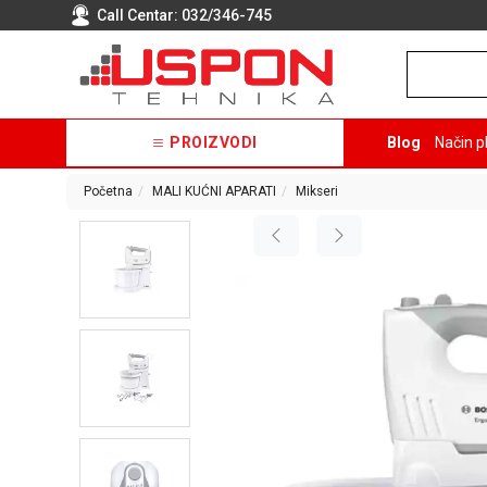
Call Centar:
032/346-745
PROIZVODI
Blog
Način p
Početna
MALI KUĆNI APARATI
Mikseri