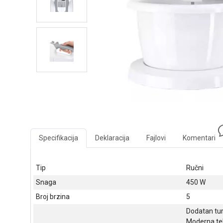
Specifikacija
Deklaracija
Fajlovi
Komentari
Tip
Ručni
Snaga
450 W
Broj brzina
5
Dodatan tur
Moderna teh