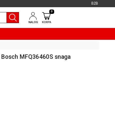
B2B
0
NALOG
KORPA
m Bosch MFQ36460S snaga