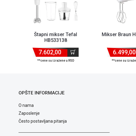
Štapni mikser Tefal
Mikser Braun
HB533138
7.602,00
6.499,00
**cene su izražene u RSD
**cene su izraž
OPŠTE INFORMACIJE
O nama
Zaposlenje
Često postavljana pitanja