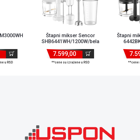
 HM3000WH
Štapni mikser Sencor
Štapni mi
SHB6441WH/1200W/bela
6442BK
7.599,00
7.5
ene u RSD
**cene su izražene u RSD
**cene 