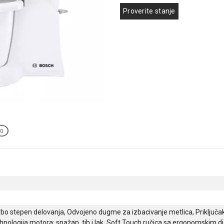
Proverite stanje
0
bo stepen delovanja, Odvojeno dugme za izbacivanje metlica, Priključ
nologija motora: snažan, tih i lak, Soft Touch ručica sa ergonomskim 