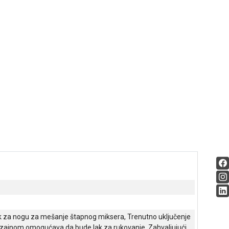
ak za nogu za mešanje štapnog miksera, Trenutno uključenje
dizajnom omogućava da bude lak za rukovanje, Zahvaljujući