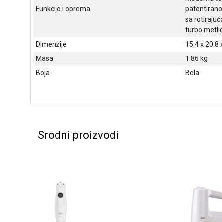
Funkcije i oprema
patentirano
sa rotiraju
turbo metli
Dimenzije
15.4 x 20.8 
Masa
1.86 kg
Boja
Bela
Srodni proizvodi