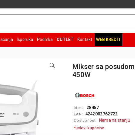
laćanja
Isporuka
Podrška
OUTLET
Kontakt
WEB KREDIT
Mikser sa posudo
450W
28457
Ident:
4242002762722
EAN:
Nema na stanju
Dostupnost:
*uslovi kupovine