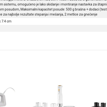
m sistemu, omogućeno je lako skidanje i montiranje nastavka za štapn
ćom posudom, Maksimalni kapacitet posude: 500 g brašna + dodaci (testo 
ce za najbolje rezultate stepanja i mešanja, 2 metlice za gnečenje
x 7.4 cm