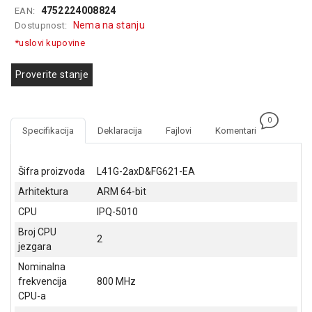
4752224008824
EAN:
GAMING
Nema na stanju
Dostupnost:
EELEKTRO
*uslovi kupovine
ZAŠTITA
Proverite stanje
SOLARNI
SISTEMI
0
MREŽNA
Specifikacija
Deklaracija
Fajlovi
Komentari
OPREMA
ŠTAMPAČI,
Šifra proizvoda
L41G-2axD&FG621-EA
SKENERI I
Arhitektura
ARM 64-bit
FOTOKOPIRI
CPU
IPQ-5010
FOTOAPARATI
Broj CPU
I KAMERE
2
jezgara
GPS
Nominalna
NAVIGACIJE
frekvencija
800 MHz
CPU-a
VIDEO