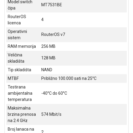
Model switch
NADZOR I
MT7531BE
čipa
SIGURNOSNA
OPREMA
RouterOS
4
licenca
SOFTWARE
Operativni
RouterOS v7
sistem
KABLOVI I
ADAPTERI
RAM memorija
256 MB
Veličina
KANCELARIJSKI
128 MB
skladišta
MATERIJAL
Tip skladišta
NAND
SVE
MTBF
Približno 100.000 sati na 25°C
ZA
KUĆU
Testirana
ambijentalna
-40°C do 60°C
ŠKOLSKI
temperatura
PRIBOR
Maksimalna
brzina prenosa
574 Mbit/s
BICIKLE
na 2.4 GHz
I
FITNES
Broj lanaca na
2