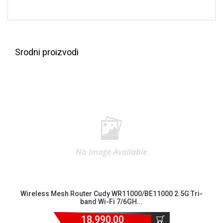
Srodni proizvodi
Blog
Način
plaćanja
Wireless Mesh Router Cudy WR11000/BE11000 2.5G Tri-
Isporuka
band Wi-Fi 7/6GH...
Podrška
18.990,00
Opšti