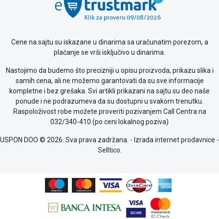
Cene na sajtu su iskazane u dinarima sa uračunatim porezom, a
plaćanje se vrši isključivo u dinarima.
Nastojimo da budemo što precizniji u opisu proizvoda, prikazu slika i
samih cena, ali ne možemo garantovati da su sve informacije
kompletne i bez grešaka. Svi artikli prikazani na sajtu su deo naše
ponude i ne podrazumeva da su dostupni u svakom trenutku.
Raspoloživost robe možete proveriti pozivanjem Call Centra na
032/340-410 (po ceni lokalnog poziva)
USPON DOO © 2026. Sva prava zadržana. -
Izrada internet prodavnice
-
Selltico.