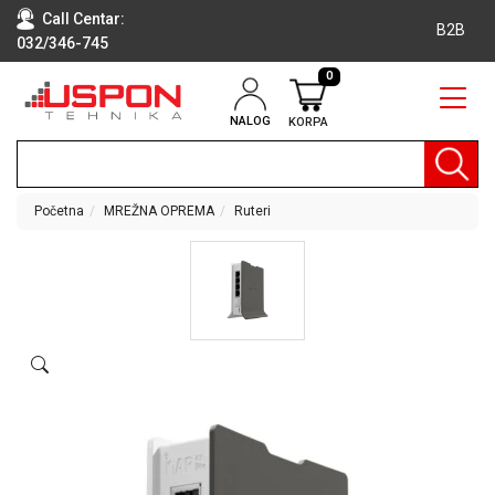
Call Centar:
B2B
032/346-745
0
NALOG
KORPA
RAČUNARI
BELA
TEHNIKA
Početna
MREŽNA OPREMA
Ruteri
KLIME I
DODATNA
OPREMA
TV,
AUDIO,
VIDEO
LAPTOP I
TABLET
RAČUNARI