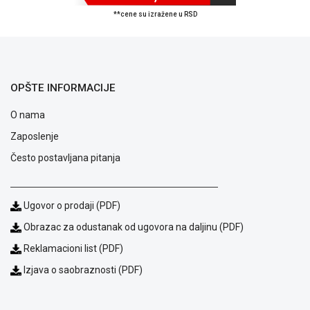
uslovi
**cene su izražene u RSD
poslovanja
Saobraznost
i
reklamacije
Usluge
OPŠTE INFORMACIJE
prijava
kvara
O nama
Politika
Zaposlenje
privatnosti
Često postavljana pitanja
Politika
o
kolačićima
Provera
Ugovor o prodaji (PDF)
garancije
Obrazac za odustanak od ugovora na daljinu (PDF)
OUTLET
Kontakt
Reklamacioni list (PDF)
WEB
Izjava o saobraznosti (PDF)
KREDIT