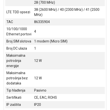
28 (700 MHz)
38 (2600 MHz) / 40 (2300 MHz) / 41 (2500
LTE TDD opsezi
MHz)
TAC
86335904
10/100/1000
4
Ethernet portovi
Broj SIM slotova
1 modem (Micro SIM)
Broj DC ulaza
1
Maksimalna
potrošnja
12 W
energije
Maksimalna
potrošnja bez
12 W
dodataka
Tip hlađenja
Pasivno
Sertifikati
CE, EAC, ROHS
IP zaštita
IP20