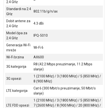
2.4 GHz
ALAT I
Standardi na 2.4
BAŠTA
802.11b/g/n/ax
GHz
OUTLET
Dobit antene za
4.3 dBi
2.4 GHz
KRIPTO
Model čipa za
IPQ-5010
2.4 GHz
IGRAČKE
Generacija Wi-Fi
Wi-Fi 6
mreže
Wi-Fi brzina
AX600
R8 (42.2 Mbps preuzimanje, 11.2 Mbps
3G kategorija
slanje)
1 (2100 MHz) / 3 (1800 MHz) / 5 (850 MHz) /
3G opsezi
8 (900 MHz)
Cat 6 (300 Mbit/s preuzimanje, 50 Mbit/s
LTE kategorija
slanje)
1 (2100 MHz) / 3 (1800 MHz) / 5 (850 MHz) /
LTE FDD opsezi
7 (2600 MHz) / 8 (900 MHz) / 20 (800 MHz) /