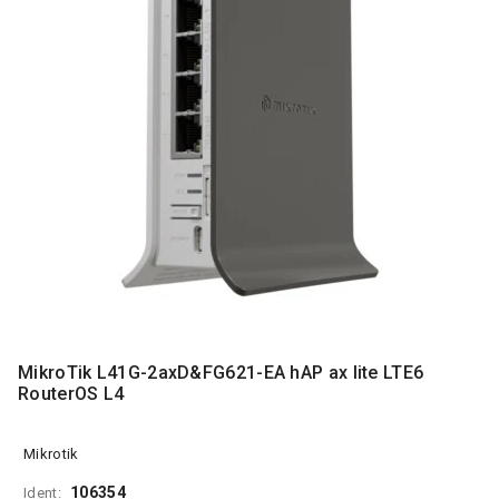
MONITORI
I
DODATNA
OPREMA
MOBILNI I
FIKSNI
TELEFONI
MALI
KUĆNI
APARATI
NEGA
LICA I
TELA
MikroTik L41G-2axD&FG621-EA hAP ax lite LTE6
RAČUNARSKE
RouterOS L4
KOMPONENTE
RAČUNARSKE
Mikrotik
PERIFERIJE
106354
Ident: