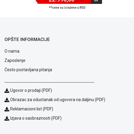
**cene su izražene u RSD
OPŠTE INFORMACIJE
O nama
Zaposlenje
Često postavljana pitanja
Ugovor o prodaji (PDF)
Blog
Obrazac za odustanak od ugovora na daljinu (PDF)
Način
Reklamacioni list (PDF)
plaćanja
Izjava o saobraznosti (PDF)
Isporuka
Podrška
Opšti