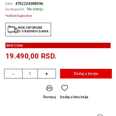
4752224008596
EAN:
GAMING
Na stanju
Dostupnost:
EELEKTRO
*uslovi kupovine
ZAŠTITA
ROK ISPORUKE
SOLARNI
2-5 RADNIH DANA
SISTEMI
WEB CENA
MREŽNA
OPREMA
19.490,00
RSD.
ŠTAMPAČI,
SKENERI I
FOTOKOPIRI
-
+
Dodaj u korpu
Količina
FOTOAPARATI
I KAMERE
Štampaj
Dodaj
u listu želja
GPS
NAVIGACIJE
VIDEO