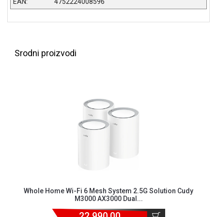
EAN:
4752224008596
ALAT I
BAŠTA
OUTLET
Srodni proizvodi
KRIPTO
IGRAČKE
Whole Home Wi-Fi 6 Mesh System 2.5G Solution Cudy
M3000 AX3000 Dual...
22.990,00