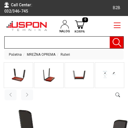
Call Centar:
B2B
032/346-745
0
NALOG
KORPA
RAČUNARI
BELA
TEHNIKA
Početna
MREŽNA OPREMA
Ruteri
KLIME I
DODATNA
OPREMA
TV,
AUDIO,
VIDEO
LAPTOP I
TABLET
RAČUNARI