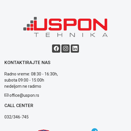
uslovi
poslovanja
Saobraznost
i
reklamacije
Usluge
prijava
kvara
Politika
privatnosti
KONTAKTIRAJTE NAS
Politika
o
Radno vreme: 08:30 - 16:30h,
kolačićima
subota 09:00 - 15:00h
Provera
nedeljom ne radimo
garancije
OUTLET
office@uspon.rs
Kontakt
CALL CENTER
WEB
KREDIT
032/346-745