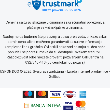
Cene na sajtu su iskazane u dinarima sa uračunatim porezom, a
plaćanje se vrši isključivo u dinarima.
Nastojimo da budemo što precizniji u opisu proizvoda, prikazu slika i
samih cena, ali ne možemo garantovati da su sve informacije
kompletne i bez grešaka. Svi artikli prikazani na sajtu su deo naše
ponude i ne podrazumeva da su dostupni u svakom trenutku.
Raspoloživost robe možete proveriti pozivanjem Call Centra na
032/340-410 (po ceni lokalnog poziva)
USPON DOO © 2026. Sva prava zadržana. -
Izrada internet prodavnice
-
Selltico.