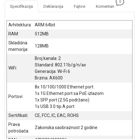
0
NADZOR I
Specifikacija
Deklaracija
Fajlovi
Komentari
SIGURNOSNA
OPREMA
Arhitektura:
ARM 64bit
SOFTWARE
RAM:
512MB
KABLOVI I
Skladišna
128MB
ADAPTERI
memorija:
Broj kanala: 2
KANCELARIJSKI
MATERIJAL
Standard: 802.11b/g/n/ax
WiFi:
Generacija: Wi-Fi 6
SVE
Brzina: AX600
ZA
8x 10/100/1000 Ethernet port
KUĆU
1x 1G Ethernet port sa PoE izlazom
Portovi:
1x SFP port (2.5G podržano)
ŠKOLSKI
1x USB 3.0 tip A port
PRIBOR
Sertifikati:
CE, FCC, IC, EAC, ROHS
BICIKLE
Prava
I
Zakonska saobraznost 2 godine
potrošača:
FITNES