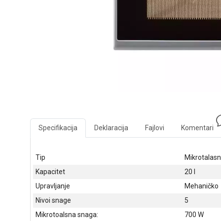
Specifikacija
Deklaracija
Fajlovi
Komentari
Tip
Mikrotalasn
Kapacitet
20 l
Upravljanje
Mehaničko
Nivoi snage
5
Mikrotoalsna snaga:
700 W