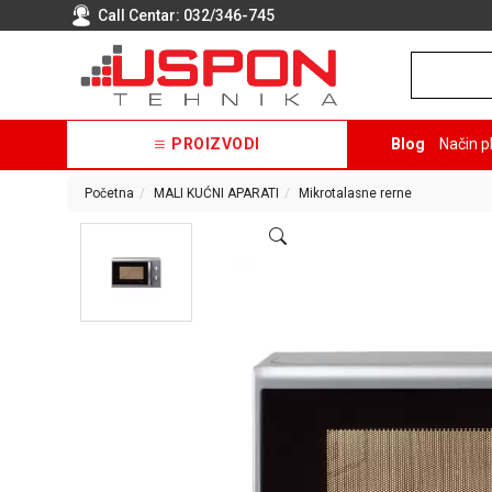
Call Centar:
032/346-745
PROIZVODI
Blog
Način p
Početna
MALI KUĆNI APARATI
Mikrotalasne rerne