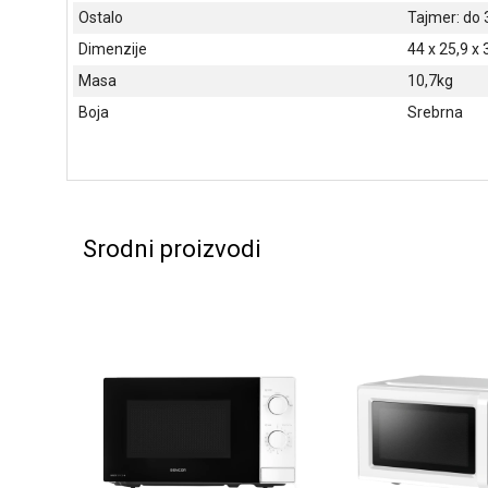
Ostalo
Tajmer: do 
Dimenzije
44 x 25,9 x
Masa
10,7kg
Boja
Srebrna
Srodni proizvodi