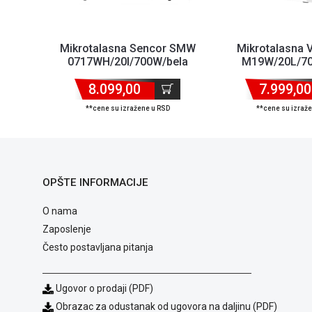
Mikrotalasna Sencor SMW
Mikrotalasna
0717WH/20l/700W/bela
M19W/20L/70
8.099,00
7.999,00
**cene su izražene u RSD
**cene su izraž
OPŠTE INFORMACIJE
O nama
Zaposlenje
Često postavljana pitanja
Ugovor o prodaji (PDF)
Obrazac za odustanak od ugovora na daljinu (PDF)