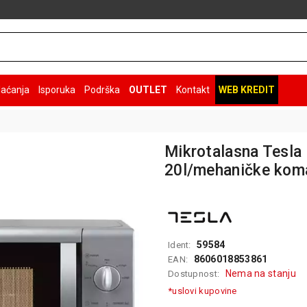
laćanja
Isporuka
Podrška
OUTLET
Kontakt
WEB KREDIT
Mikrotalasna Tesl
20l/mehaničke ko
59584
Ident:
8606018853861
EAN:
Nema na stanju
Dostupnost:
*uslovi kupovine