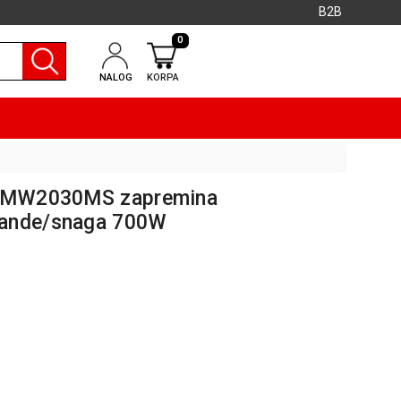
B2B
0
NALOG
KORPA
a MW2030MS zapremina
mande/snaga 700W