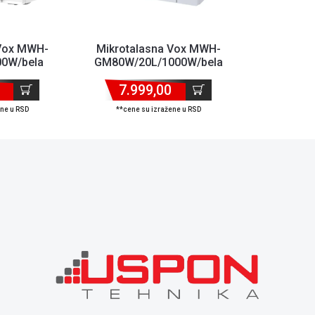
 Vox MWH-
Mikrotalasna Vox MWH-
0W/bela
GM80W/20L/1000W/bela
7.999,00
ene u RSD
**cene su izražene u RSD