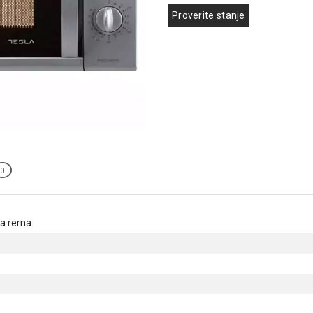
Proverite stanje
0
a rerna