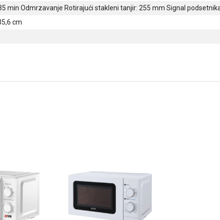
35 min Odmrzavanje Rotirajući stakleni tanjir: 255 mm Signal podsetnik
 35,6 cm