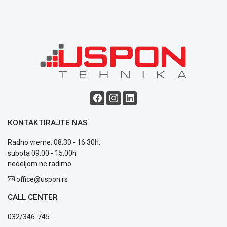
Blog
Način
plaćanja
Isporuka
Podrška
Opšti
KONTAKTIRAJTE NAS
uslovi
poslovanja
Radno vreme: 08:30 - 16:30h,
Saobraznost
subota 09:00 - 15:00h
i
nedeljom ne radimo
reklamacije
Usluge
office@uspon.rs
prijava
CALL CENTER
kvara
Politika
032/346-745
privatnosti