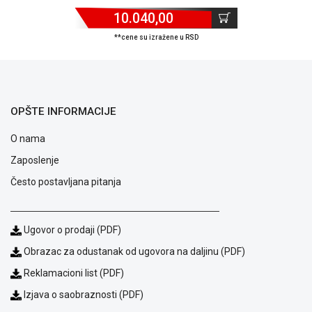
ALAT I
10.040,00
BAŠTA
**cene su izražene u RSD
OUTLET
KRIPTO
OPŠTE INFORMACIJE
IGRAČKE
O nama
Zaposlenje
Često postavljana pitanja
Ugovor o prodaji (PDF)
Obrazac za odustanak od ugovora na daljinu (PDF)
Reklamacioni list (PDF)
Izjava o saobraznosti (PDF)