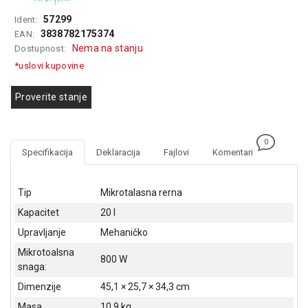
GAMING
57299
Ident:
3838782175374
EAN:
EELEKTRO
Nema na stanju
Dostupnost:
ZAŠTITA
*uslovi kupovine
SOLARNI
SISTEMI
Proverite stanje
MREŽNA
OPREMA
0
Specifikacija
Deklaracija
Fajlovi
Komentari
ŠTAMPAČI,
SKENERI I
FOTOKOPIRI
Tip
Mikrotalasna rerna
Kapacitet
20 l
FOTOAPARATI
I KAMERE
Upravljanje
Mehaničko
Mikrotoalsna
GPS
800 W
snaga:
NAVIGACIJE
Dimenzije
45,1 × 25,7 × 34,3 cm
VIDEO
Masa
10,9 kg