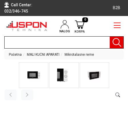
Call Centar:
B2B
032/346-745
0
NALOG
KORPA
RAČUNARI
BELA
TEHNIKA
Početna
MALI KUĆNI APARATI
Mikrotalasne rerne
KLIME I
DODATNA
OPREMA
TV,
AUDIO,
VIDEO
LAPTOP I
TABLET
RAČUNARI