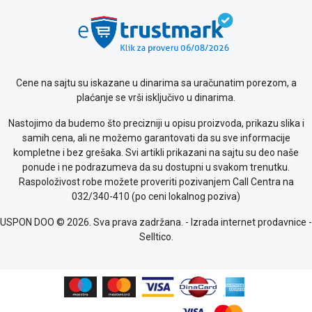
Politika
o
kolačićima
Provera
garancije
OUTLET
Cene na sajtu su iskazane u dinarima sa uračunatim porezom, a
Kontakt
plaćanje se vrši isključivo u dinarima.
WEB
KREDIT
Nastojimo da budemo što precizniji u opisu proizvoda, prikazu slika i
samih cena, ali ne možemo garantovati da su sve informacije
kompletne i bez grešaka. Svi artikli prikazani na sajtu su deo naše
ponude i ne podrazumeva da su dostupni u svakom trenutku.
Raspoloživost robe možete proveriti pozivanjem Call Centra na
032/340-410 (po ceni lokalnog poziva)
USPON DOO © 2026. Sva prava zadržana. -
Izrada internet prodavnice
-
Selltico.