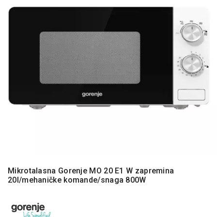
MONITORI
I
DODATNA
OPREMA
MOBILNI I
FIKSNI
TELEFONI
MALI
KUĆNI
APARATI
NEGA
LICA I
TELA
RAČUNARSKE
Mikrotalasna Gorenje MO 20 E1 W zapremina
KOMPONENTE
20l/mehaničke komande/snaga 800W
RAČUNARSKE
PERIFERIJE