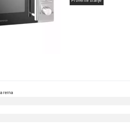
Proverite stanje
a rerna