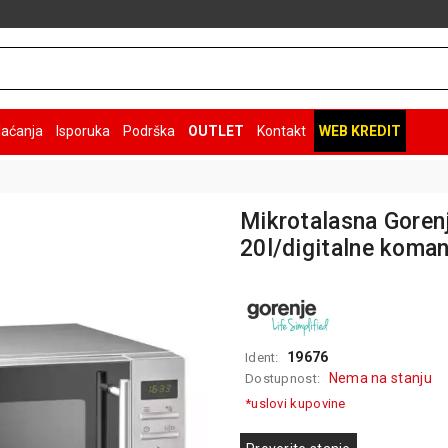
laćanja
Isporuka
Podrška
OUTLET
Kontakt
WEB KREDIT
Mikrotalasna Gore
20l/digitalne kom
19676
Ident:
Nema na stanju
Dostupnost:
*uslovi kupovine