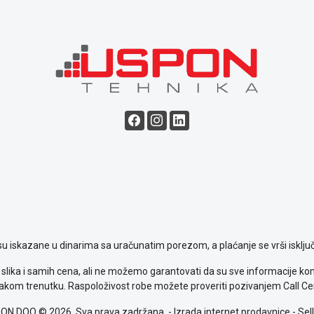
su iskazane u dinarima sa uračunatim porezom, a plaćanje se vrši isključ
slika i samih cena, ali ne možemo garantovati da su sve informacije komp
kom trenutku. Raspoloživost robe možete proveriti pozivanjem Call Ce
ON DOO © 2026. Sva prava zadržana. -
Izrada internet prodavnice
-
Sell