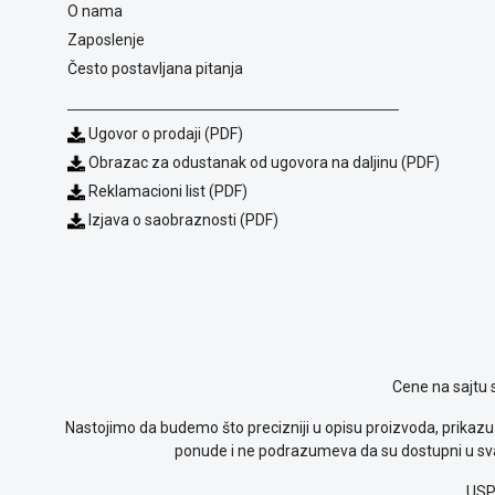
O nama
Zaposlenje
Često postavljana pitanja
Ugovor o prodaji (PDF)
Obrazac za odustanak od ugovora na daljinu (PDF)
Reklamacioni list (PDF)
Izjava o saobraznosti (PDF)
Cene na sajtu 
Nastojimo da budemo što precizniji u opisu proizvoda, prikazu 
ponude i ne podrazumeva da su dostupni u sva
USP