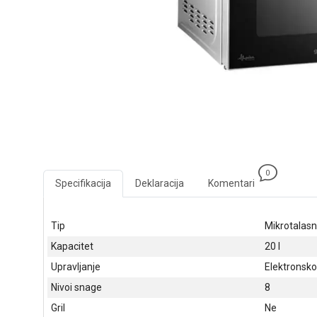
0
Specifikacija
Deklaracija
Komentari
Tip
Mikrotalasn
Kapacitet
20 l
Upravljanje
Elektronsko
Nivoi snage
8
Gril
Ne