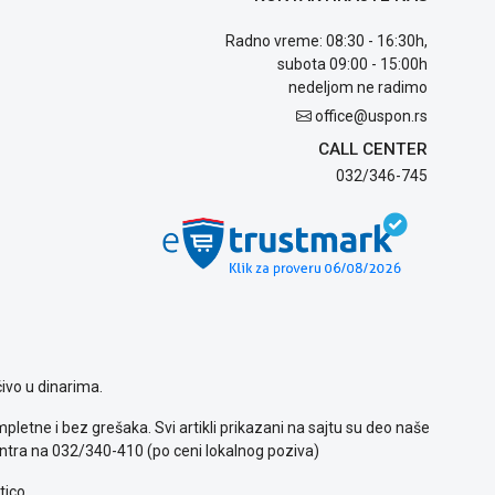
Radno vreme: 08:30 - 16:30h,
subota 09:00 - 15:00h
nedeljom ne radimo
office@uspon.rs
CALL CENTER
032/346-745
ivo u dinarima.
letne i bez grešaka. Svi artikli prikazani na sajtu su deo naše
ntra na 032/340-410 (po ceni lokalnog poziva)
tico.