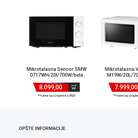
Mikrotalasna Sencor SMW
Mikrotalasna
0717WH/20l/700W/bela
M19W/20L/70
8.099,00
7.999,00
**cene su izražene u RSD
**cene su izraž
OPŠTE INFORMACIJE