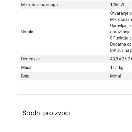
Mikrotoalsna snaga:
1250 W
Otvaranje v
Mikrotalasn
Upravljanje
Ostalo
upravljanje
8 Funkcija 
Dodatna opre
kW Dužina p
Dimenzije
43,9 × 25,7
Masa
11,1 kg
Boja
Metal
Srodni proizvodi