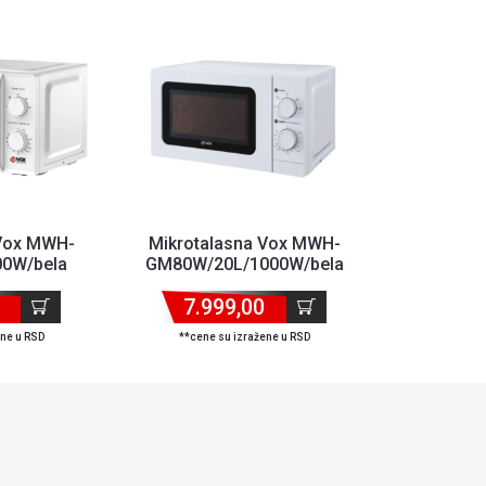
 Vox MWH-
Mikrotalasna Vox MWH-
0W/bela
GM80W/20L/1000W/bela
7.999,00
ene u RSD
**cene su izražene u RSD