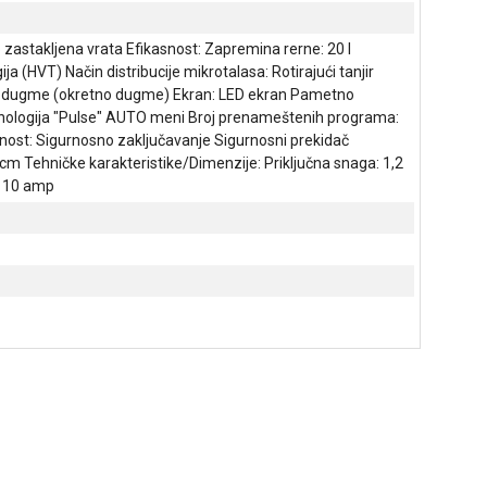
 zastakljena vrata Efikasnost: Zapremina rerne: 20 l
 (HVT) Način distribucije mikrotalasa: Rotirajući tanjir
ger dugme (okretno dugme) Ekran: LED ekran Pametno
Tehnologija "Pulse" AUTO meni Broj prenameštenih programa:
rnost: Sigurnosno zaključavanje Sigurnosni prekidač
5 cm Tehničke karakteristike/Dimenzije: Priključna snaga: 1,2
: 10 amp