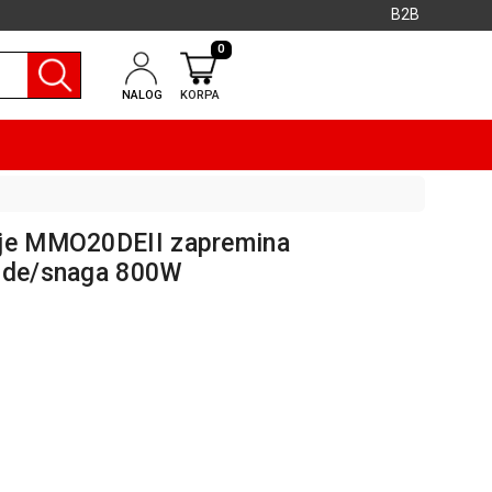
B2B
0
NALOG
KORPA
nje MMO20DEII zapremina
ande/snaga 800W