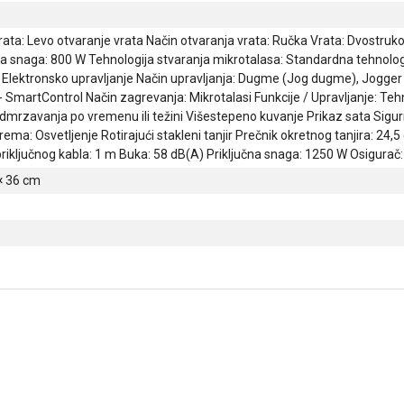
rata: Levo otvaranje vrata Način otvaranja vrata: Ručka Vrata: Dvostruko
a snaga: 800 W Tehnologija stvaranja mikrotalasa: Standardna tehnologija
: Elektronsko upravljanje Način upravljanja: Dugme (Jog dugme), Jog
 - SmartControl Način zagrevanja: Mikrotalasi Funkcije / Upravljanje: 
odmrzavanja po vremenu ili težini Višestepeno kuvanje Prikaz sata Sigu
ma: Osvetljenje Rotirajući stakleni tanjir Prečnik okretnog tanjira: 24,
riključnog kabla: 1 m Buka: 58 dB(A) Priključna snaga: 1250 W Osigurač
 × 36 cm