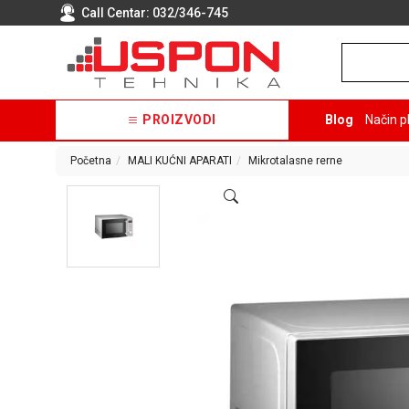
Call Centar:
032/346-745
PROIZVODI
Blog
Način p
Početna
MALI KUĆNI APARATI
Mikrotalasne rerne