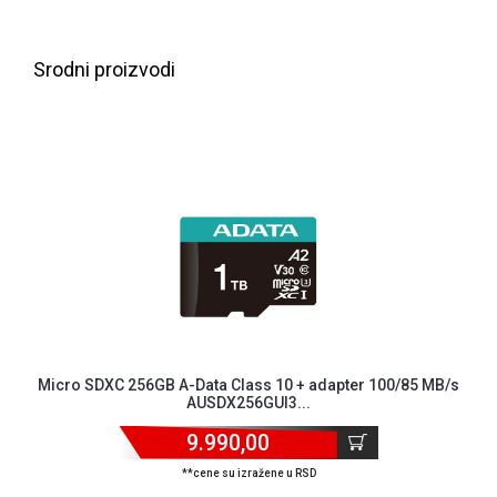
NADZOR I
SIGURNOSNA
OPREMA
Srodni proizvodi
SOFTWARE
KABLOVI I
ADAPTERI
KANCELARIJSKI
MATERIJAL
SVE
ZA
KUĆU
ŠKOLSKI
Micro SDXC 256GB A-Data Class 10 + adapter 100/85 MB/s
PRIBOR
AUSDX256GUI3...
BICIKLE
9.990,00
I
FITNES
**cene su izražene u RSD