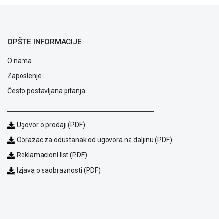
ALAT I
BAŠTA
OUTLET
OPŠTE INFORMACIJE
KRIPTO
O nama
Zaposlenje
IGRAČKE
Često postavljana pitanja
Ugovor o prodaji (PDF)
Obrazac za odustanak od ugovora na daljinu (PDF)
Reklamacioni list (PDF)
Izjava o saobraznosti (PDF)