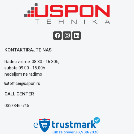
Blog
Način
plaćanja
Isporuka
Podrška
Opšti
KONTAKTIRAJTE NAS
uslovi
poslovanja
Radno vreme: 08:30 - 16:30h,
Saobraznost
subota 09:00 - 15:00h
i
nedeljom ne radimo
reklamacije
Usluge
office@uspon.rs
prijava
CALL CENTER
kvara
Politika
032/346-745
privatnosti
Politika
o
kolačićima
Provera