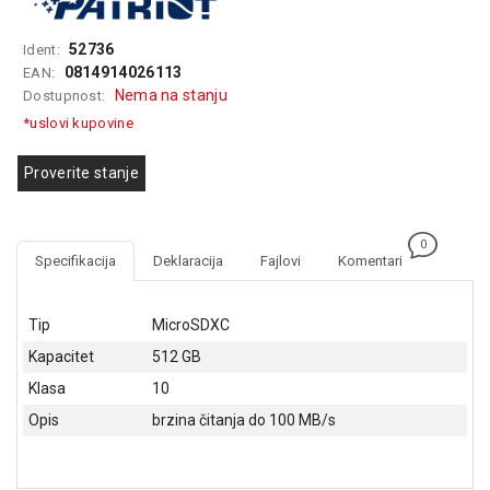
GAMING
52736
Ident:
EELEKTRO
0814914026113
EAN:
ZAŠTITA
Nema na stanju
Dostupnost:
*uslovi kupovine
SOLARNI
SISTEMI
Proverite stanje
MREŽNA
OPREMA
0
ŠTAMPAČI,
Specifikacija
Deklaracija
Fajlovi
Komentari
SKENERI I
FOTOKOPIRI
Tip
MicroSDXC
FOTOAPARATI
Kapacitet
512 GB
I KAMERE
Klasa
10
GPS
Opis
brzina čitanja do 100 MB/s
NAVIGACIJE
VIDEO