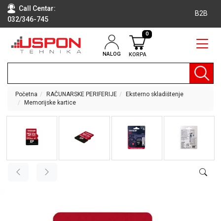
Call Centar:
B2B
032/346-745
0
NALOG
KORPA
RAČUNARI
BELA
TEHNIKA
Početna
RAČUNARSKE PERIFERIJE
Eksterno skladištenje
Memorijske kartice
KLIME I
DODATNA
OPREMA
TV,
AUDIO,
VIDEO
LAPTOP I
TABLET
RAČUNARI