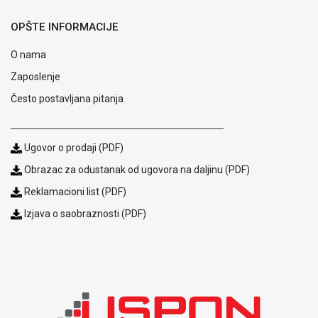
ALAT I
OPŠTE INFORMACIJE
BAŠTA
O nama
OUTLET
Zaposlenje
KRIPTO
Često postavljana pitanja
IGRAČKE
Ugovor o prodaji (PDF)
Obrazac za odustanak od ugovora na daljinu (PDF)
Reklamacioni list (PDF)
Izjava o saobraznosti (PDF)