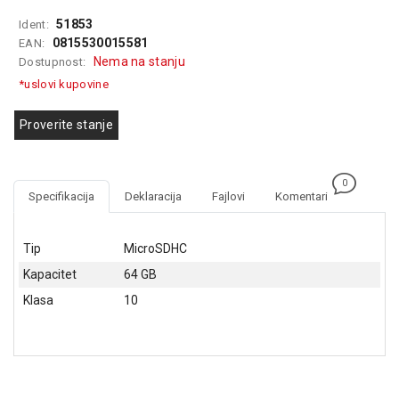
GAMING
51853
Ident:
0815530015581
EAN:
EELEKTRO
Nema na stanju
Dostupnost:
ZAŠTITA
*uslovi kupovine
SOLARNI
SISTEMI
Proverite stanje
MREŽNA
OPREMA
0
Specifikacija
Deklaracija
Fajlovi
Komentari
ŠTAMPAČI,
SKENERI I
FOTOKOPIRI
Tip
MicroSDHC
Kapacitet
64 GB
FOTOAPARATI
I KAMERE
Klasa
10
GPS
NAVIGACIJE
VIDEO