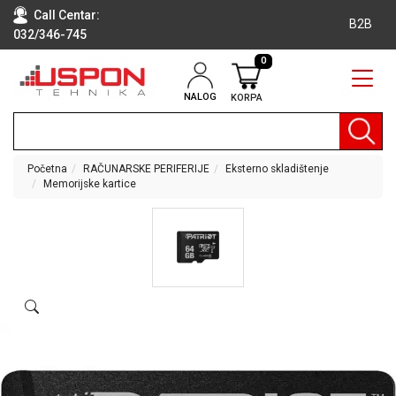
Call Centar:
B2B
032/346-745
0
NALOG
KORPA
RAČUNARI
BELA
TEHNIKA
Početna
RAČUNARSKE PERIFERIJE
Eksterno skladištenje
Memorijske kartice
KLIME I
DODATNA
OPREMA
TV,
AUDIO,
VIDEO
LAPTOP I
TABLET
RAČUNARI