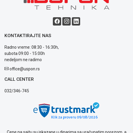
Blog
Način
plaćanja
Isporuka
KONTAKTIRAJTE NAS
Podrška
Radno vreme: 08:30 - 16:30h,
Opšti
subota 09:00 - 15:00h
uslovi
nedeljom ne radimo
poslovanja
Saobraznost
office@uspon.rs
i
reklamacije
CALL CENTER
Usluge
032/346-745
prijava
kvara
Politika
privatnosti
Politika
o
kolačićima
Cene na sajtu su iskazane u dinarima sa uračunatim porezom, a