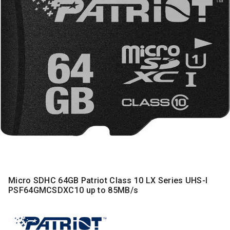
MONITORI
I
DODATNA
OPREMA
MOBILNI I
FIKSNI
TELEFONI
MALI
KUĆNI
APARATI
NEGA
LICA I
TELA
RAČUNARSKE
Micro SDHC 64GB Patriot Class 10 LX Series UHS-I
KOMPONENTE
PSF64GMCSDXC10 up to 85MB/s
RAČUNARSKE
PERIFERIJE