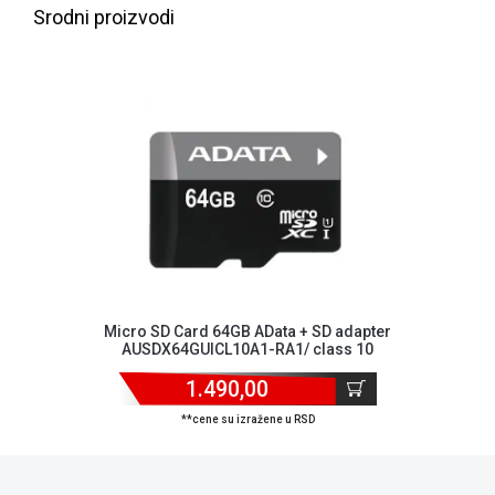
NADZOR I
Srodni proizvodi
SIGURNOSNA
OPREMA
SOFTWARE
KABLOVI I
ADAPTERI
KANCELARIJSKI
MATERIJAL
SVE
ZA
KUĆU
Micro SD Card 64GB AData + SD adapter
AUSDX64GUICL10A1-RA1/ class 10
ŠKOLSKI
PRIBOR
1.490,00
**cene su izražene u RSD
BICIKLE
I
FITNES