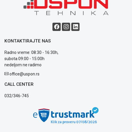
ALAT I
BAŠTA
OUTLET
KRIPTO
KONTAKTIRAJTE NAS
IGRAČKE
Radno vreme: 08:30 - 16:30h,
subota 09:00 - 15:00h
nedeljom ne radimo
office@uspon.rs
Blog
Način
CALL CENTER
plaćanja
Isporuka
032/346-745
Podrška
Opšti
uslovi
poslovanja
Saobraznost
i