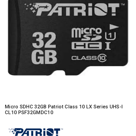
MONITORI
I
DODATNA
OPREMA
MOBILNI I
FIKSNI
TELEFONI
MALI
KUĆNI
APARATI
NEGA
LICA I
TELA
RAČUNARSKE
Micro SDHC 32GB Patriot Class 10 LX Series UHS-I
KOMPONENTE
CL10 PSF32GMDC10
RAČUNARSKE
PERIFERIJE