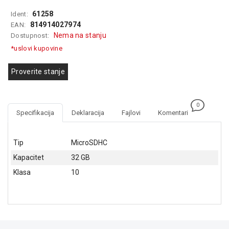
GAMING
61258
Ident:
814914027974
EAN:
EELEKTRO
Nema na stanju
Dostupnost:
ZAŠTITA
*uslovi kupovine
SOLARNI
SISTEMI
Proverite stanje
MREŽNA
OPREMA
0
Specifikacija
Deklaracija
Fajlovi
Komentari
ŠTAMPAČI,
SKENERI I
FOTOKOPIRI
Tip
MicroSDHC
Kapacitet
32 GB
FOTOAPARATI
I KAMERE
Klasa
10
GPS
NAVIGACIJE
VIDEO