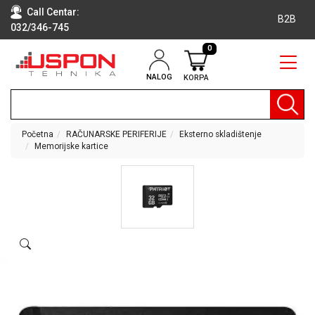
Call Centar:
B2B
032/346-745
0
NALOG
KORPA
RAČUNARI
BELA
TEHNIKA
Početna
RAČUNARSKE PERIFERIJE
Eksterno skladištenje
Memorijske kartice
KLIME I
DODATNA
OPREMA
TV,
AUDIO,
VIDEO
LAPTOP I
TABLET
RAČUNARI