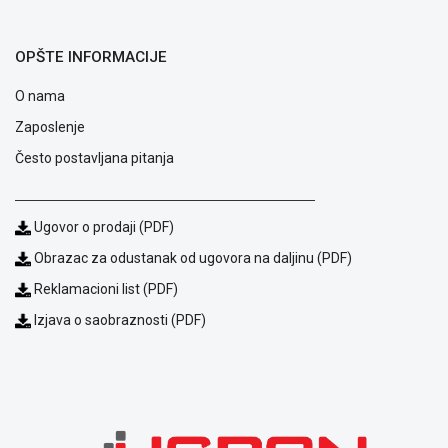
NADZOR I
SIGURNOSNA
OPREMA
OPŠTE INFORMACIJE
SOFTWARE
O nama
Zaposlenje
KABLOVI I
ADAPTERI
Često postavljana pitanja
KANCELARIJSKI
MATERIJAL
Ugovor o prodaji (PDF)
SVE
Obrazac za odustanak od ugovora na daljinu (PDF)
ZA
KUĆU
Reklamacioni list (PDF)
Izjava o saobraznosti (PDF)
ŠKOLSKI
PRIBOR
BICIKLE
I
FITNES