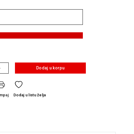
+
Dodaj u korpu
ampaj
Dodaj
u listu želja