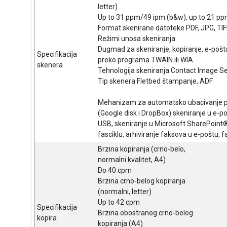
letter)
Up to 31 ppm/49 ipm (b&w), up to 21 pp
Format skenirane datoteke PDF, JPG, TIF
Režimi unosa skeniranja
Dugmad za skeniranje, kopiranje, e-poštu i
Specifikacija
preko programa TWAIN ili WIA
skenera
Tehnologija skeniranja Contact Image Se
Tip skenera Fletbed štampanje, ADF
Mehanizam za automatsko ubacivanje pa
(Google disk i DropBox) skeniranje u e-p
USB, skeniranje u Microsoft SharePoint®
fasciklu, arhiviranje faksova u e-poštu
Brzina kopiranja (crno-belo,
normalni kvalitet, A4)
Do 40 cpm
Brzina crno-belog kopiranja
(normalni, letter)
Up to 42 cpm
Specifikacija
Brzina obostranog crno-belog
kopira
kopiranja (A4)