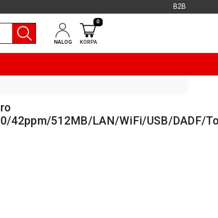
B2B
0
NALOG
KORPA
ro
00/42ppm/512MB/LAN/WiFi/USB/DADF/To