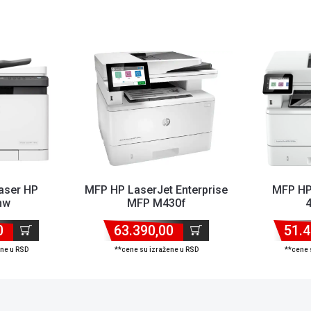
aser HP
MFP HP LaserJet Enterprise
MFP HP
nw
MFP M430f
/USB/Ethernet/Wifi/ADF,
/1200x1200/38ppm/2GB/LAN/USB,
1200x1200/
0
63.390,00
...
51.4
ene u RSD
**cene su izražene u RSD
**cene 