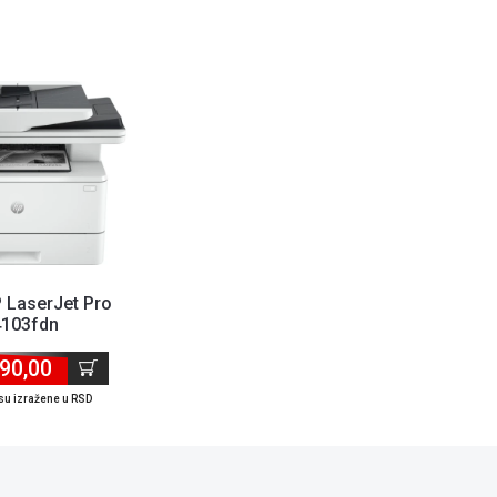
 LaserJet Pro
4103fdn
42ppm/512MB/LAN/WiFi/USB/DADF...
90,00
su izražene u RSD