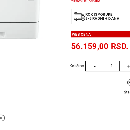
*uslovi kupovine
ROK ISPORUKE
2-5 RADNIH DANA
WEB CENA
56.159,00
RSD.
-
Količina
Količina
Št
0