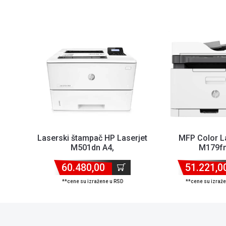
Laserski štampač HP Laserjet
MFP Color L
M501dn A4,
M179f
600dpi/45ppm/duplex/USB/L...
600x600dpi/128MB
60.480,00
51.221,0
...
**cene su izražene u RSD
**cene su izraž