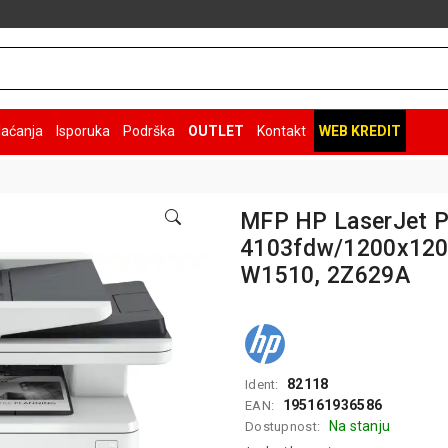
laćanja
Isporuka
Podrška
OUTLET
Kontakt
WEB KREDIT
MFP HP LaserJet P
4103fdw/1200x12
W1510, 2Z629A
82118
Ident:
195161936586
EAN:
Na stanju
Dostupnost: