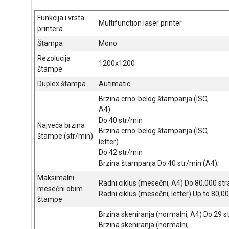
Funkcija i vrsta
Multifunction laser printer
printera
Štampa
Mono
Rezolucija
1200x1200
štampe
Duplex štampa
Autimatic
Brzina crno-belog štampanja (ISO,
A4)
Do 40 str/min
Najveća brzina
Brzina crno-belog štampanja (ISO,
štampe (str/min)
letter)
Do 42 str/min
Brzina štampanja Do 40 str/min (A4);
Maksimalni
Radni ciklus (mesečni, A4) Do 80.000 st
mesečni obim
Radni ciklus (mesečni, letter) Up to 80,0
štampe
Brzina skeniranja (normalni, A4) Do 29 st
Brzina skeniranja (normalni,