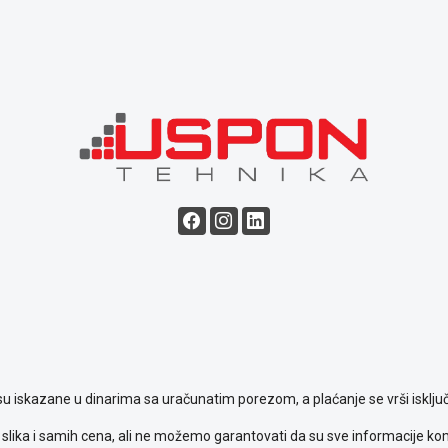
su iskazane u dinarima sa uračunatim porezom, a plaćanje se vrši isključ
slika i samih cena, ali ne možemo garantovati da su sve informacije komp