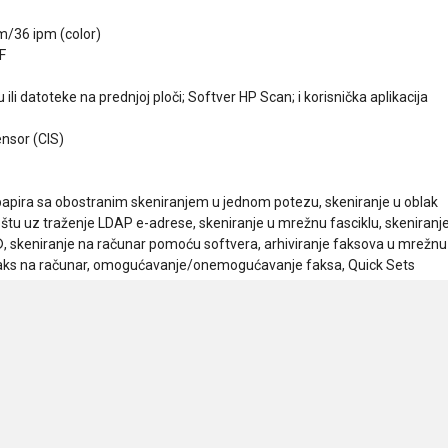
m/36 ipm (color)
F
li datoteke na prednjoj ploči; Softver HP Scan; i korisnička aplikacija
nsor (CIS)
pira sa obostranim skeniranjem u jednom potezu, skeniranje u oblak
oštu uz traženje LDAP e-adrese, skeniranje u mrežnu fasciklu, skeniranj
, skeniranje na računar pomoću softvera, arhiviranje faksova u mrežnu
, faks na računar, omogućavanje/onemogućavanje faksa, Quick Sets