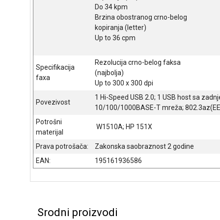
Do 34 kpm
Brzina obostranog crno-belog
kopiranja (letter)
Up to 36 cpm
Rezolucija crno-belog faksa
Specifikacija
(najbolja)
faxa
Up to 300 x 300 dpi
1 Hi-Speed USB 2.0; 1 USB host sa zadnje
Povezivost
10/100/1000BASE-T mreža; 802.3az(EEE);
Potrošni
W1510A; HP 151X
materijal
Prava potrošača:
Zakonska saobraznost 2 godine
EAN:
195161936586
Srodni proizvodi