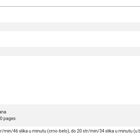
rana
00 pages
r/min/46 slika u minutu (crno-belo), do 20 str/min/34 slika u minutu (u b