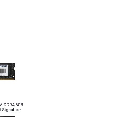
M DDR4 8GB
 Signature
el P...