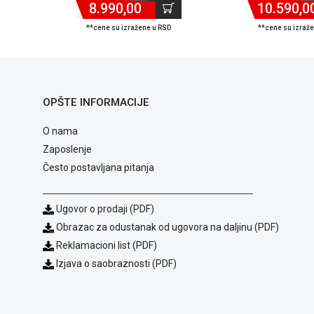
8.990,00
10.590,0
**cene su izražene u RSD
**cene su izraž
OPŠTE INFORMACIJE
O nama
Zaposlenje
Često postavljana pitanja
Ugovor o prodaji (PDF)
Obrazac za odustanak od ugovora na daljinu (PDF)
Reklamacioni list (PDF)
Izjava o saobraznosti (PDF)