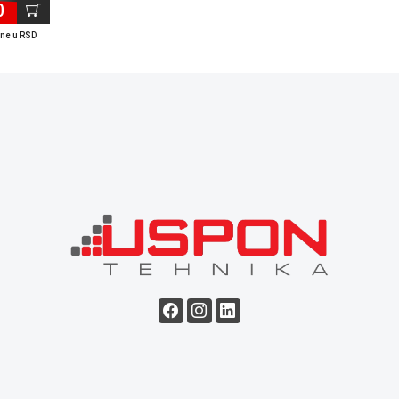
0
ene u RSD