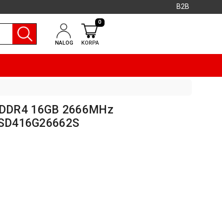
B2B
0
NALOG
KORPA
 DDR4 16GB 2666MHz
 PSD416G26662S