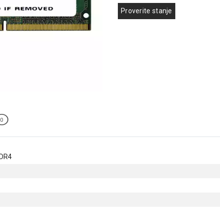
Proverite stanje
0
DR4