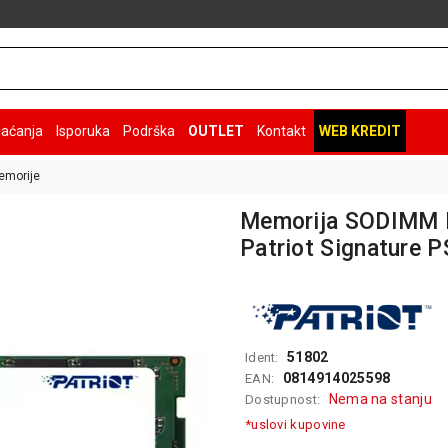
laćanja
Isporuka
Podrška
OUTLET
Kontakt
WEB KREDIT
emorije
Memorija SODIMM
Patriot Signature
51802
Ident:
0814914025598
EAN:
Nema na stanju
Dostupnost:
*uslovi kupovine