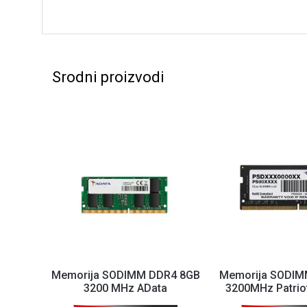
Srodni proizvodi
Memorija SODIMM DDR4 8GB
Memorija SODIM
3200 MHz AData
3200MHz Patriot
AD4S32008G22-SGN
Single Chann