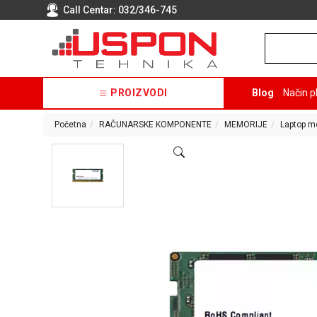
Call Centar:
032/346-745
PROIZVODI
Blog
Način p
Početna
RAČUNARSKE KOMPONENTE
MEMORIJE
Laptop m