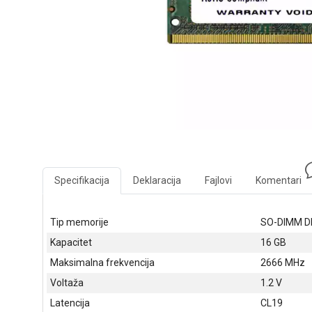
Specifikacija
Deklaracija
Fajlovi
Komentari
Tip memorije
SO-DIMM D
Kapacitet
16 GB
Maksimalna frekvencija
2666 MHz
Voltaža
1.2 V
Latencija
CL19