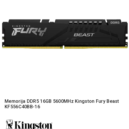
MONITORI
I
DODATNA
OPREMA
MOBILNI I
FIKSNI
TELEFONI
MALI
KUĆNI
APARATI
NEGA
LICA I
TELA
RAČUNARSKE
Memorija DDR5 16GB 5600MHz Kingston Fury Beast
KOMPONENTE
KF556C40BB-16
RAČUNARSKE
PERIFERIJE