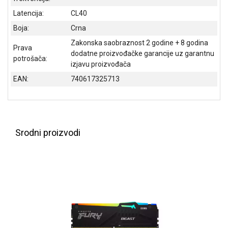
NADZOR I
Latencija:
CL40
SIGURNOSNA
OPREMA
Boja:
Crna
Zakonska saobraznost 2 godine + 8 godina
SOFTWARE
Prava
dodatne proizvođačke garancije uz garantnu
potrošača:
izjavu proizvođača
KABLOVI I
ADAPTERI
EAN:
740617325713
KANCELARIJSKI
MATERIJAL
SVE
Srodni proizvodi
ZA
KUĆU
ŠKOLSKI
PRIBOR
BICIKLE
I
FITNES