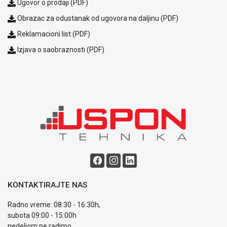
Ugovor o prodaji (PDF)
Obrazac za odustanak od ugovora na daljinu (PDF)
Reklamacioni list (PDF)
Izjava o saobraznosti (PDF)
Blog
Način
plaćanja
Isporuka
Podrška
Opšti
uslovi
poslovanja
Saobraznost
KONTAKTIRAJTE NAS
i
reklamacije
Radno vreme: 08:30 - 16:30h,
Usluge
subota 09:00 - 15:00h
prijava
nedeljom ne radimo