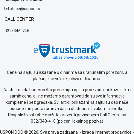
kvara
Politika
office@uspon.rs
privatnosti
CALL CENTER
Politika
o
032/346-745
kolačićima
Provera
garancije
OUTLET
Kontakt
WEB
KREDIT
Cene na sajtu su iskazane u dinarima sa uračunatim porezom, a
plaćanje se vrši isključivo u dinarima.
Nastojimo da budemo što precizniji u opisu proizvoda, prikazu slika i
samih cena, ali ne možemo garantovati da su sve informacije
kompletne i bez grešaka. Svi artikli prikazani na sajtu su deo naše
ponude i ne podrazumeva da su dostupni u svakom trenutku.
Raspoloživost robe možete proveriti pozivanjem Call Centra na
032/340-410 (po ceni lokalnog poziva)
USPON DOO © 2026. Sva prava zadržana. -
Izrada internet prodavnice
-