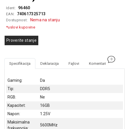
GAMING
96460
Ident:
740617325713
EAN:
EELEKTRO
Nema na stanju
Dostupnost:
ZAŠTITA
*uslovi kupovine
SOLARNI
SISTEMI
Proverite stanje
MREŽNA
OPREMA
0
Specifikacija
Deklaracija
Fajlovi
Komentari
ŠTAMPAČI,
SKENERI I
FOTOKOPIRI
Gaming:
Da
Tip:
DDR5
FOTOAPARATI
I KAMERE
RGB:
Ne
Kapacitet:
16GB
GPS
Napon:
1.25V
NAVIGACIJE
Maksimalna
5600MHz
VIDEO
frekvencija: