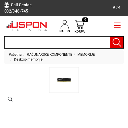
Call Centar:
B2B
032/346-745
0
NALOG
KORPA
RAČUNARI
BELA
TEHNIKA
Početna
RAČUNARSKE KOMPONENTE
MEMORIJE
Desktop memorije
KLIME I
DODATNA
OPREMA
TV,
AUDIO,
VIDEO
LAPTOP I
TABLET
RAČUNARI