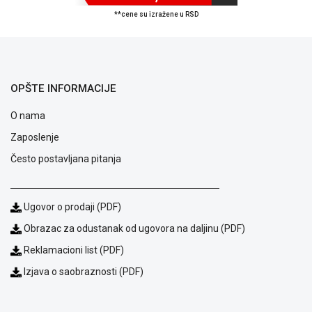
ALAT I
**cene su izražene u RSD
BAŠTA
OUTLET
KRIPTO
OPŠTE INFORMACIJE
IGRAČKE
O nama
Zaposlenje
Često postavljana pitanja
Ugovor o prodaji (PDF)
Obrazac za odustanak od ugovora na daljinu (PDF)
Reklamacioni list (PDF)
Izjava o saobraznosti (PDF)