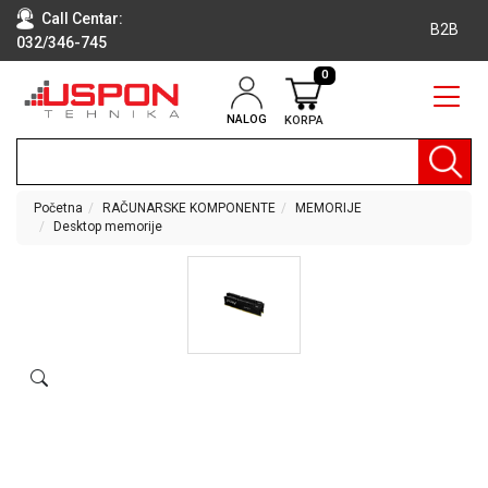
Call Centar:
B2B
032/346-745
0
NALOG
KORPA
RAČUNARI
BELA
TEHNIKA
Početna
RAČUNARSKE KOMPONENTE
MEMORIJE
Desktop memorije
KLIME I
DODATNA
OPREMA
TV,
AUDIO,
VIDEO
LAPTOP I
TABLET
RAČUNARI