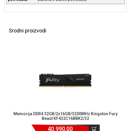
NADZOR I
SIGURNOSNA
OPREMA
SOFTWARE
Srodni proizvodi
KABLOVI I
ADAPTERI
KANCELARIJSKI
MATERIJAL
SVE
ZA
KUĆU
ŠKOLSKI
PRIBOR
BICIKLE
Memorija DDR4 32GB/2x16GB/3200MHz Kingston Fury
Beast KF432C16BBK2/32
I
FITNES
40.990,00