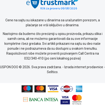
o
kolačićima
Provera
garancije
Cene na sajtu su iskazane u dinarima sa uračunatim porezom, a
OUTLET
plaćanje se vrši isključivo u dinarima.
Kontakt
WEB
Nastojimo da budemo što precizniji u opisu proizvoda, prikazu slika i
KREDIT
samih cena, ali ne možemo garantovati da su sve informacije
kompletne i bez grešaka. Svi artikli prikazani na sajtu su deo naše
ponude i ne podrazumeva da su dostupni u svakom trenutku.
Raspoloživost robe možete proveriti pozivanjem Call Centra na
032/340-410 (po ceni lokalnog poziva)
USPON DOO © 2026. Sva prava zadržana. -
Izrada internet prodavnice
-
Selltico.