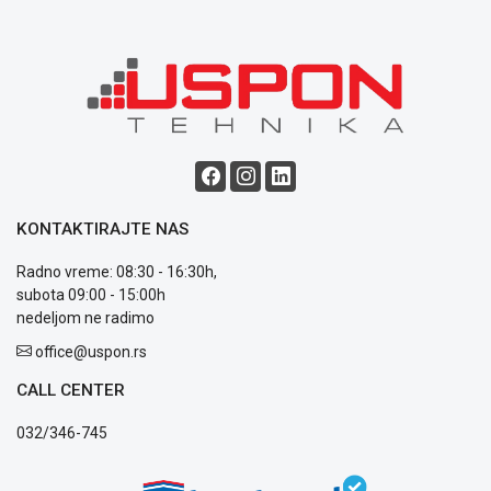
Blog
Način
plaćanja
Isporuka
Podrška
Opšti
KONTAKTIRAJTE NAS
uslovi
Radno vreme: 08:30 - 16:30h,
poslovanja
subota 09:00 - 15:00h
Saobraznost
nedeljom ne radimo
i
reklamacije
office@uspon.rs
Usluge
prijava
CALL CENTER
kvara
032/346-745
Politika
privatnosti
Politika