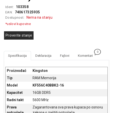
GAMING
103358
Ident:
740617325935
EAN:
EELEKTRO
Nema na stanju
Dostupnost:
ZAŠTITA
*uslovi kupovine
SOLARNI
SISTEMI
Proverite stanje
MREŽNA
OPREMA
0
Specifikacija
Deklaracija
Fajlovi
Komentari
ŠTAMPAČI,
SKENERI I
FOTOKOPIRI
Proizvođač
Kingston
Tip
RAM Memorija
FOTOAPARATI
I KAMERE
Model
KF556C40BBK2-16
Kapacitet
16GB DDR5
GPS
Radni takt
5600 MHz
NAVIGACIJE
Prava
Zagarantovana sva prava kupaca po osnovu
VIDEO
potrošača
zakona o zaštiti potrošača