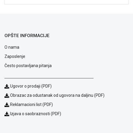
NADZOR I
SIGURNOSNA
OPREMA
SOFTWARE
OPŠTE INFORMACIJE
KABLOVI I
ADAPTERI
O nama
KANCELARIJSKI
Zaposlenje
MATERIJAL
Često postavljana pitanja
SVE
ZA
KUĆU
Ugovor o prodaji (PDF)
Obrazac za odustanak od ugovora na daljinu (PDF)
ŠKOLSKI
PRIBOR
Reklamacioni list (PDF)
Izjava o saobraznosti (PDF)
BICIKLE
I
FITNES