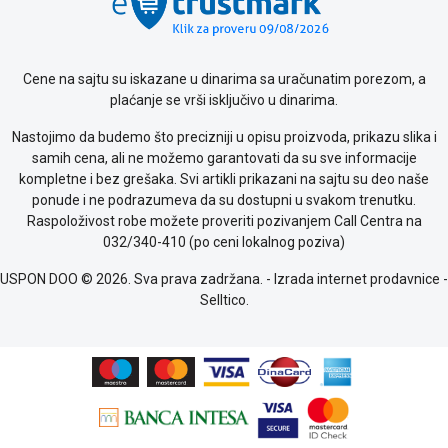
Saobraznost
i
reklamacije
Usluge
Cene na sajtu su iskazane u dinarima sa uračunatim porezom, a
prijava
plaćanje se vrši isključivo u dinarima.
kvara
Politika
Nastojimo da budemo što precizniji u opisu proizvoda, prikazu slika i
privatnosti
samih cena, ali ne možemo garantovati da su sve informacije
Politika
kompletne i bez grešaka. Svi artikli prikazani na sajtu su deo naše
o
ponude i ne podrazumeva da su dostupni u svakom trenutku.
kolačićima
Raspoloživost robe možete proveriti pozivanjem Call Centra na
Provera
032/340-410 (po ceni lokalnog poziva)
garancije
USPON DOO © 2026. Sva prava zadržana. -
Izrada internet prodavnice
-
OUTLET
Selltico.
Kontakt
WEB
KREDIT