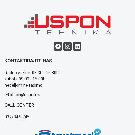
ALAT I
BAŠTA
OUTLET
KRIPTO
IGRAČKE
KONTAKTIRAJTE NAS
Radno vreme: 08:30 - 16:30h,
subota 09:00 - 15:00h
nedeljom ne radimo
Blog
Način
office@uspon.rs
plaćanja
CALL CENTER
Isporuka
Podrška
032/346-745
Opšti
uslovi
poslovanja