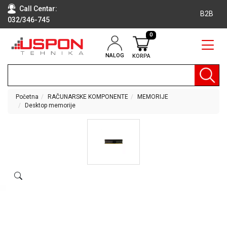
Call Centar:
B2B
032/346-745
0
NALOG
KORPA
RAČUNARI
BELA
TEHNIKA
Početna
RAČUNARSKE KOMPONENTE
MEMORIJE
Desktop memorije
KLIME I
DODATNA
OPREMA
TV,
AUDIO,
VIDEO
LAPTOP I
TABLET
RAČUNARI