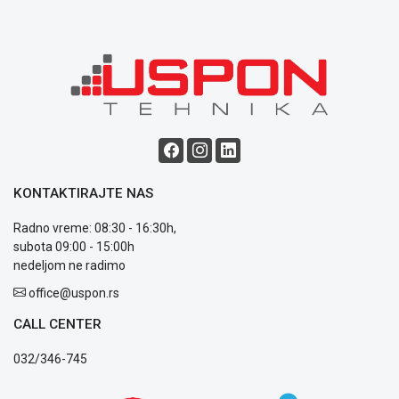
Blog
Način
plaćanja
Isporuka
Podrška
Opšti
KONTAKTIRAJTE NAS
uslovi
poslovanja
Radno vreme: 08:30 - 16:30h,
Saobraznost
subota 09:00 - 15:00h
i
nedeljom ne radimo
reklamacije
office@uspon.rs
Usluge
prijava
CALL CENTER
kvara
Politika
032/346-745
privatnosti
Politika