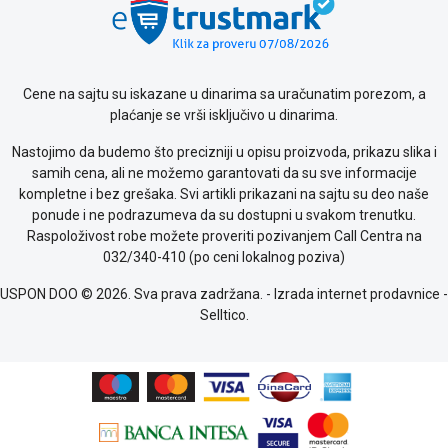
o
kolačićima
Provera
garancije
Cene na sajtu su iskazane u dinarima sa uračunatim porezom, a
OUTLET
plaćanje se vrši isključivo u dinarima.
Kontakt
WEB
Nastojimo da budemo što precizniji u opisu proizvoda, prikazu slika i
KREDIT
samih cena, ali ne možemo garantovati da su sve informacije
kompletne i bez grešaka. Svi artikli prikazani na sajtu su deo naše
ponude i ne podrazumeva da su dostupni u svakom trenutku.
Raspoloživost robe možete proveriti pozivanjem Call Centra na
032/340-410 (po ceni lokalnog poziva)
USPON DOO © 2026. Sva prava zadržana. -
Izrada internet prodavnice
-
Selltico.