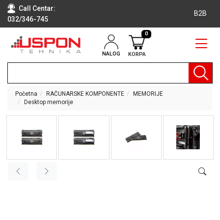
Call Centar:
B2B
032/346-745
0
NALOG
KORPA
RAČUNARI
BELA
TEHNIKA
Početna
RAČUNARSKE KOMPONENTE
MEMORIJE
Desktop memorije
KLIME I
DODATNA
OPREMA
TV,
AUDIO,
VIDEO
LAPTOP I
TABLET
RAČUNARI