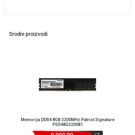
NADZOR I
SIGURNOSNA
OPREMA
SOFTWARE
Srodni proizvodi
KABLOVI I
ADAPTERI
KANCELARIJSKI
MATERIJAL
SVE
ZA
KUĆU
ŠKOLSKI
PRIBOR
BICIKLE
Memorija DDR4 8GB 3200MHz Patriot Signature
I
PSD48G320081
FITNES