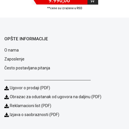
9.990,00
ALAT I
**cene su izražene u RSD
BAŠTA
OUTLET
KRIPTO
OPŠTE INFORMACIJE
IGRAČKE
O nama
Zaposlenje
Često postavljana pitanja
Ugovor o prodaji (PDF)
Obrazac za odustanak od ugovora na daljinu (PDF)
Reklamacioni list (PDF)
Izjava o saobraznosti (PDF)