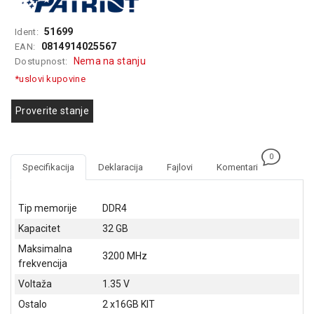
GAMING
51699
Ident:
EELEKTRO
0814914025567
EAN:
ZAŠTITA
Nema na stanju
Dostupnost:
*uslovi kupovine
SOLARNI
SISTEMI
Proverite stanje
MREŽNA
OPREMA
0
ŠTAMPAČI,
Specifikacija
Deklaracija
Fajlovi
Komentari
SKENERI I
FOTOKOPIRI
Tip memorije
DDR4
FOTOAPARATI
Kapacitet
32 GB
I KAMERE
Maksimalna
3200 MHz
frekvencija
GPS
NAVIGACIJE
Voltaža
1.35 V
Ostalo
2 x16GB KIT
VIDEO