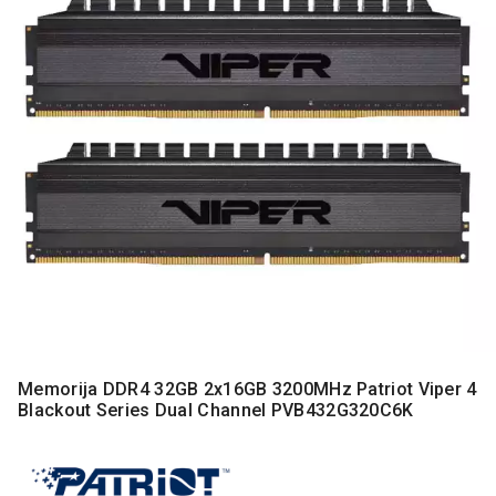
MONITORI
I
DODATNA
OPREMA
MOBILNI I
FIKSNI
TELEFONI
MALI
KUĆNI
APARATI
NEGA
LICA I
TELA
RAČUNARSKE
Memorija DDR4 32GB 2x16GB 3200MHz Patriot Viper 4
KOMPONENTE
Blackout Series Dual Channel PVB432G320C6K
RAČUNARSKE
PERIFERIJE