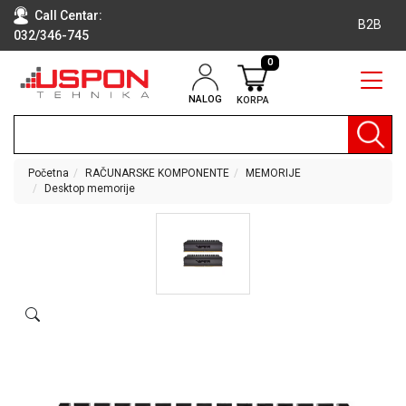
Call Centar:
B2B
032/346-745
0
NALOG
KORPA
RAČUNARI
BELA
TEHNIKA
Početna
RAČUNARSKE KOMPONENTE
MEMORIJE
Desktop memorije
KLIME I
DODATNA
OPREMA
TV,
AUDIO,
VIDEO
LAPTOP I
TABLET
RAČUNARI