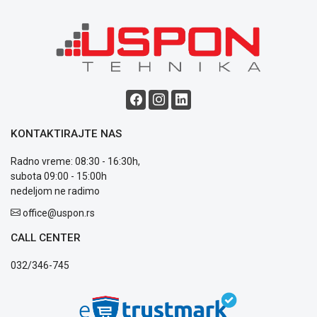
ALAT I
BAŠTA
OUTLET
KRIPTO
IGRAČKE
KONTAKTIRAJTE NAS
Radno vreme: 08:30 - 16:30h,
subota 09:00 - 15:00h
nedeljom ne radimo
Blog
Način
office@uspon.rs
plaćanja
CALL CENTER
Isporuka
Podrška
032/346-745
Opšti
uslovi
poslovanja
Saobraznost