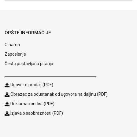
NADZOR I
SIGURNOSNA
OPREMA
SOFTWARE
OPŠTE INFORMACIJE
KABLOVI I
O nama
ADAPTERI
Zaposlenje
KANCELARIJSKI
Često postavljana pitanja
MATERIJAL
SVE
ZA
Ugovor o prodaji (PDF)
KUĆU
Obrazac za odustanak od ugovora na daljinu (PDF)
ŠKOLSKI
Reklamacioni list (PDF)
PRIBOR
Izjava o saobraznosti (PDF)
BICIKLE
I
FITNES