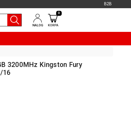
B2B
0
NALOG
KORPA
B 3200MHz Kingston Fury
/16