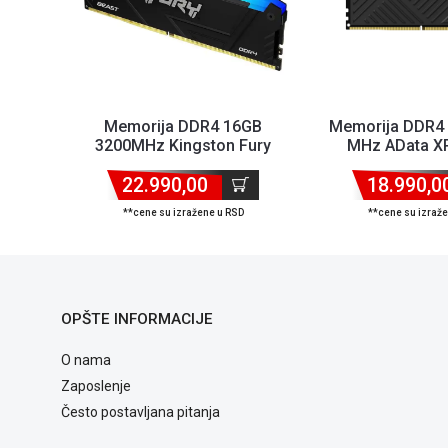
Memorija DDR4 16GB
Memorija DDR4
3200MHz Kingston Fury
MHz AData X
Beast RGB
AX4U320016G16
KF432C16BB12A/16
22.990,00
18.990,0
**cene su izražene u RSD
**cene su izraž
OPŠTE INFORMACIJE
O nama
Zaposlenje
Često postavljana pitanja