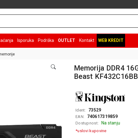
laćanja
Isporuka
Podrška
OUTLET
Kontakt
WEB KREDIT
memorije
Memorija DDR4 16G
Beast KF432C16BB
73529
Ident:
740617319859
EAN:
Na stanju
Dostupnost:
*uslovi kupovine