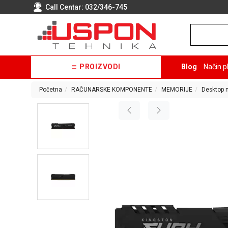
Call Centar:
032/346-745
PROIZVODI
Blog
Način p
Početna
RAČUNARSKE KOMPONENTE
MEMORIJE
Desktop 