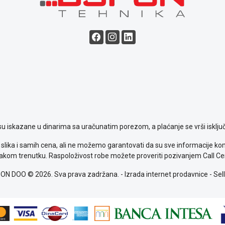
su iskazane u dinarima sa uračunatim porezom, a plaćanje se vrši isključ
slika i samih cena, ali ne možemo garantovati da su sve informacije komp
kom trenutku. Raspoloživost robe možete proveriti pozivanjem Call Ce
ON DOO © 2026. Sva prava zadržana. -
Izrada internet prodavnice
-
Sell