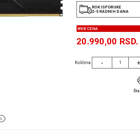
ROK ISPORUKE
2-5 RADNIH DANA
WEB CENA
20.990,00
RSD.
-
Količina
Količina
Št
0