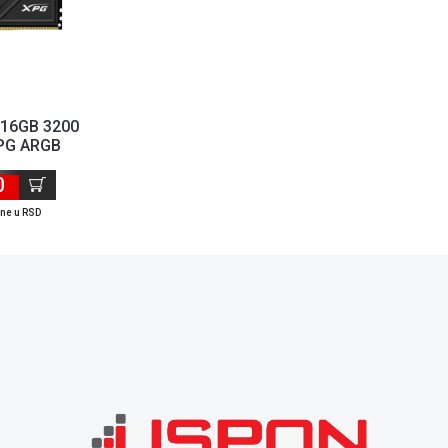
 16GB 3200
PG ARGB
A-SBKD35G
0
ene u RSD