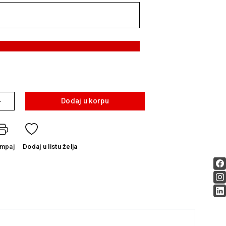
+
Dodaj u korpu
ampaj
Dodaj
u listu želja