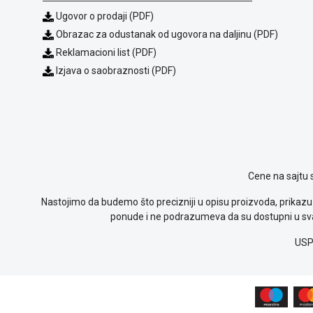
Ugovor o prodaji (PDF)
Obrazac za odustanak od ugovora na daljinu (PDF)
Reklamacioni list (PDF)
Izjava o saobraznosti (PDF)
Cene na sajtu 
Nastojimo da budemo što precizniji u opisu proizvoda, prikazu 
ponude i ne podrazumeva da su dostupni u sva
USP