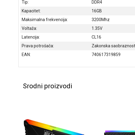
Tip:
DDR4
Kapacitet:
16GB
Maksimalna frekvencija:
3200Mhz
Voltaža:
1.35V
Latencija:
CL16
Prava potrošača:
Zakonska saobraznost 
EAN:
740617319859
Srodni proizvodi