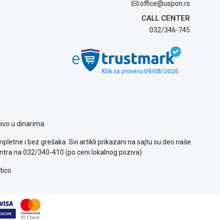
office@uspon.rs
CALL CENTER
032/346-745
ivo u dinarima.
letne i bez grešaka. Svi artikli prikazani na sajtu su deo naše
ntra na 032/340-410 (po ceni lokalnog poziva)
tico.