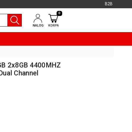
B2B
0
NALOG
KORPA
GB 2x8GB 4400MHZ
 Dual Channel