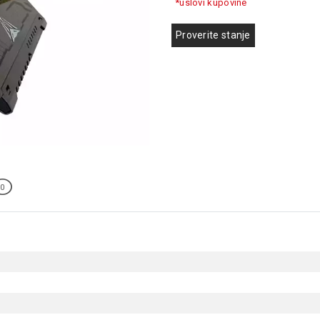
*uslovi kupovine
Proverite stanje
0