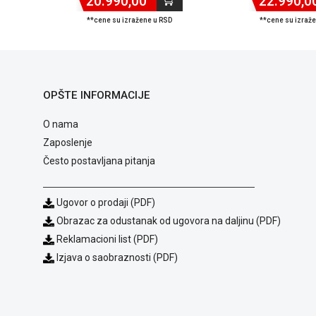
20.990,00
22.990,0
**cene su izražene u RSD
**cene su izraž
OPŠTE INFORMACIJE
O nama
Zaposlenje
Često postavljana pitanja
Ugovor o prodaji (PDF)
Obrazac za odustanak od ugovora na daljinu (PDF)
Reklamacioni list (PDF)
Izjava o saobraznosti (PDF)