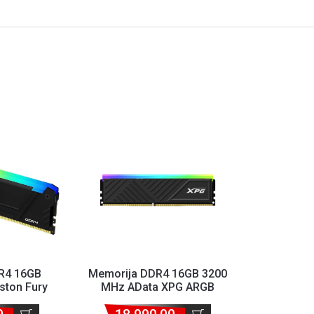
R4 16GB
Memorija DDR4 16GB 3200
ston Fury
MHz AData XPG ARGB
RGB
AX4U320016G16A-SBKD35G
12A/16