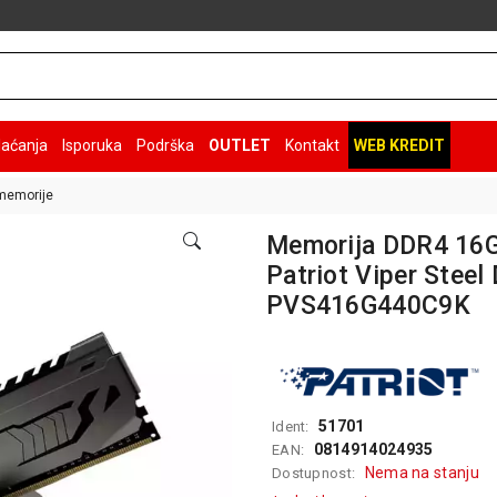
laćanja
Isporuka
Podrška
OUTLET
Kontakt
WEB KREDIT
memorije
Memorija DDR4 16
Patriot Viper Steel
PVS416G440C9K
51701
Ident:
0814914024935
EAN:
Nema na stanju
Dostupnost: