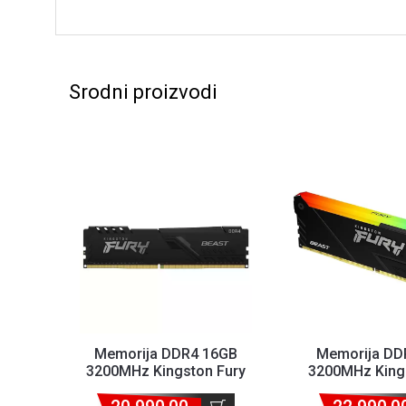
Srodni proizvodi
Memorija DDR4 16GB
Memorija DD
3200MHz Kingston Fury
3200MHz King
Beast KF432C16BB/16
Beast 
KF432C16BB