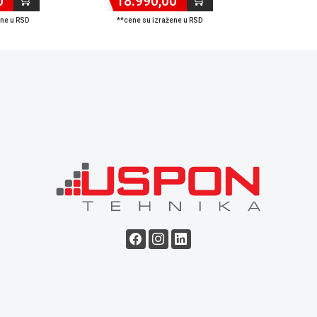
0
18.990,00
ene u RSD
**cene su izražene u RSD