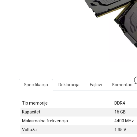
Specifikacija
Deklaracija
Fajlovi
Komentari
Tip memorije
DDR4
Kapacitet
16 GB
Maksimalna frekvencija
4400 MHz
Voltaža
1.35 V