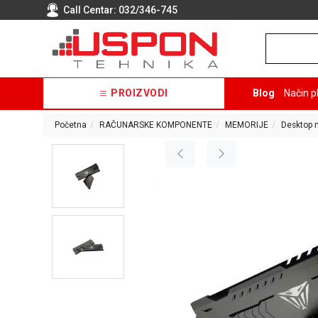
Call Centar:
032/346-745
PROIZVODI
Blog
Način p
Početna
RAČUNARSKE KOMPONENTE
MEMORIJE
Desktop 