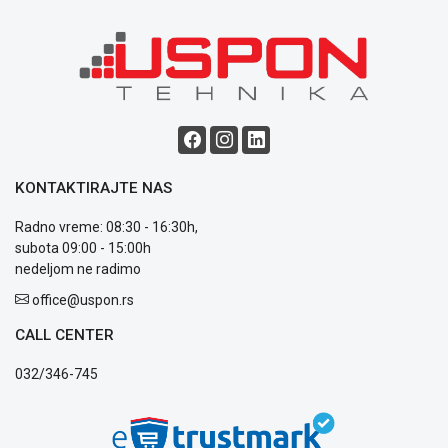
Blog
Način
plaćanja
Isporuka
Podrška
KONTAKTIRAJTE NAS
Opšti
uslovi
Radno vreme: 08:30 - 16:30h,
poslovanja
subota 09:00 - 15:00h
Saobraznost
nedeljom ne radimo
i
office@uspon.rs
reklamacije
Usluge
CALL CENTER
prijava
kvara
032/346-745
Politika
privatnosti
Politika
o