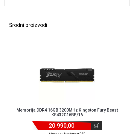
NADZOR I
SIGURNOSNA
OPREMA
Srodni proizvodi
SOFTWARE
KABLOVI I
ADAPTERI
KANCELARIJSKI
MATERIJAL
SVE
ZA
KUĆU
ŠKOLSKI
PRIBOR
Memorija DDR4 16GB 3200MHz Kingston Fury Beast
KF432C16BB/16
BICIKLE
I
20.990,00
FITNES
**cene su izražene u RSD