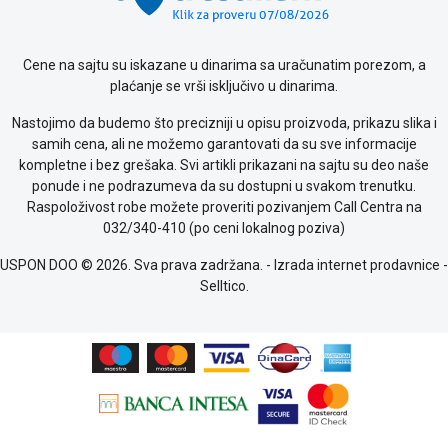
kolačićima
Provera
garancije
Cene na sajtu su iskazane u dinarima sa uračunatim porezom, a
OUTLET
plaćanje se vrši isključivo u dinarima.
Kontakt
Nastojimo da budemo što precizniji u opisu proizvoda, prikazu slika i
WEB
samih cena, ali ne možemo garantovati da su sve informacije
KREDIT
kompletne i bez grešaka. Svi artikli prikazani na sajtu su deo naše
ponude i ne podrazumeva da su dostupni u svakom trenutku.
Raspoloživost robe možete proveriti pozivanjem Call Centra na
032/340-410 (po ceni lokalnog poziva)
USPON DOO © 2026. Sva prava zadržana. -
Izrada internet prodavnice
-
Selltico.