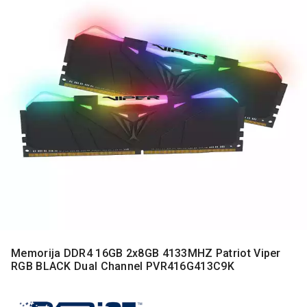
MONITORI
I
DODATNA
OPREMA
MOBILNI I
FIKSNI
TELEFONI
MALI
KUĆNI
APARATI
NEGA
LICA I
TELA
RAČUNARSKE
KOMPONENTE
Memorija DDR4 16GB 2x8GB 4133MHZ Patriot Viper
RGB BLACK Dual Channel PVR416G413C9K
RAČUNARSKE
PERIFERIJE