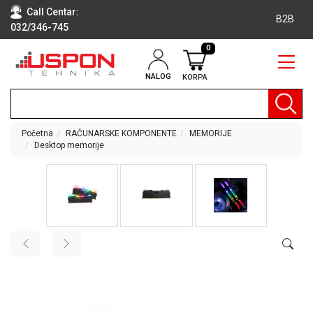
Call Centar:
B2B
032/346-745
0
NALOG
KORPA
RAČUNARI
BELA
TEHNIKA
Početna
RAČUNARSKE KOMPONENTE
MEMORIJE
Desktop memorije
KLIME I
DODATNA
OPREMA
TV,
AUDIO,
VIDEO
LAPTOP I
TABLET
RAČUNARI