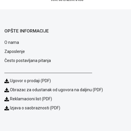
ALAT I
BAŠTA
OUTLET
OPŠTE INFORMACIJE
KRIPTO
O nama
IGRAČKE
Zaposlenje
Često postavljana pitanja
Ugovor o prodaji (PDF)
Obrazac za odustanak od ugovora na daljinu (PDF)
Reklamacioni list (PDF)
Izjava o saobraznosti (PDF)