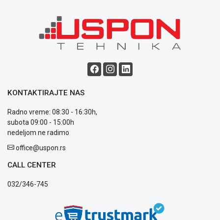
ALAT I
BAŠTA
OUTLET
KRIPTO
IGRAČKE
KONTAKTIRAJTE NAS
Radno vreme: 08:30 - 16:30h,
subota 09:00 - 15:00h
nedeljom ne radimo
Blog
Način
office@uspon.rs
plaćanja
CALL CENTER
Isporuka
Podrška
032/346-745
Opšti
uslovi
poslovanja
Saobraznost