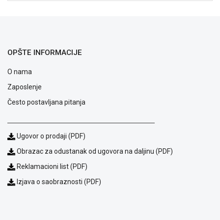
NADZOR I
SIGURNOSNA
OPREMA
SOFTWARE
OPŠTE INFORMACIJE
KABLOVI I
O nama
ADAPTERI
Zaposlenje
KANCELARIJSKI
Često postavljana pitanja
MATERIJAL
SVE
ZA
Ugovor o prodaji (PDF)
KUĆU
Obrazac za odustanak od ugovora na daljinu (PDF)
ŠKOLSKI
Reklamacioni list (PDF)
PRIBOR
Izjava o saobraznosti (PDF)
BICIKLE
I
FITNES