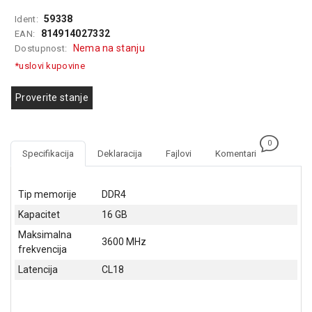
GAMING
59338
Ident:
814914027332
EAN:
EELEKTRO
Nema na stanju
Dostupnost:
ZAŠTITA
*uslovi kupovine
SOLARNI
SISTEMI
Proverite stanje
MREŽNA
OPREMA
0
Specifikacija
Deklaracija
Fajlovi
Komentari
ŠTAMPAČI,
SKENERI I
FOTOKOPIRI
Tip memorije
DDR4
Kapacitet
16 GB
FOTOAPARATI
I KAMERE
Maksimalna
3600 MHz
frekvencija
GPS
Latencija
CL18
NAVIGACIJE
VIDEO