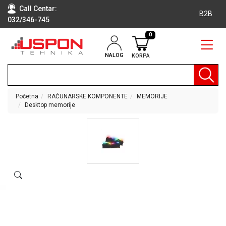
Call Centar:
B2B
032/346-745
0
NALOG
KORPA
RAČUNARI
BELA
TEHNIKA
Početna
RAČUNARSKE KOMPONENTE
MEMORIJE
Desktop memorije
KLIME I
DODATNA
OPREMA
TV,
AUDIO,
VIDEO
LAPTOP I
TABLET
RAČUNARI