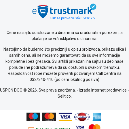
poslovanja
Saobraznost
i
reklamacije
Usluge
prijava
Cene na sajtu su iskazane u dinarima sa uračunatim porezom, a
kvara
plaćanje se vrši isključivo u dinarima.
Politika
privatnosti
Nastojimo da budemo što precizniji u opisu proizvoda, prikazu slika i
Politika
samih cena, ali ne možemo garantovati da su sve informacije
o
kompletne i bez grešaka. Svi artikli prikazani na sajtu su deo naše
kolačićima
ponude i ne podrazumeva da su dostupni u svakom trenutku.
Provera
Raspoloživost robe možete proveriti pozivanjem Call Centra na
garancije
032/340-410 (po ceni lokalnog poziva)
OUTLET
USPON DOO © 2026. Sva prava zadržana. -
Izrada internet prodavnice
-
Kontakt
Selltico.
WEB
KREDIT