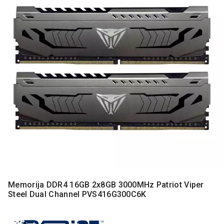
MONITORI
I
DODATNA
OPREMA
MOBILNI I
FIKSNI
TELEFONI
MALI
KUĆNI
APARATI
NEGA
LICA I
TELA
RAČUNARSKE
KOMPONENTE
Memorija DDR4 16GB 2x8GB 3000MHz Patriot Viper
Steel Dual Channel PVS416G300C6K
RAČUNARSKE
PERIFERIJE