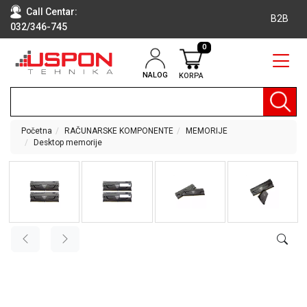
Call Centar:
B2B
032/346-745
0
NALOG
KORPA
RAČUNARI
BELA
TEHNIKA
Početna
RAČUNARSKE KOMPONENTE
MEMORIJE
Desktop memorije
KLIME I
DODATNA
OPREMA
TV,
AUDIO,
VIDEO
LAPTOP I
TABLET
RAČUNARI