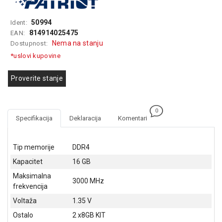
GAMING
50994
Ident:
EELEKTRO
814914025475
EAN:
ZAŠTITA
Nema na stanju
Dostupnost:
*uslovi kupovine
SOLARNI
SISTEMI
Proverite stanje
MREŽNA
OPREMA
0
ŠTAMPAČI,
Specifikacija
Deklaracija
Komentari
SKENERI I
FOTOKOPIRI
Tip memorije
DDR4
FOTOAPARATI
Kapacitet
16 GB
I KAMERE
Maksimalna
3000 MHz
frekvencija
GPS
NAVIGACIJE
Voltaža
1.35 V
Ostalo
2 x8GB KIT
VIDEO