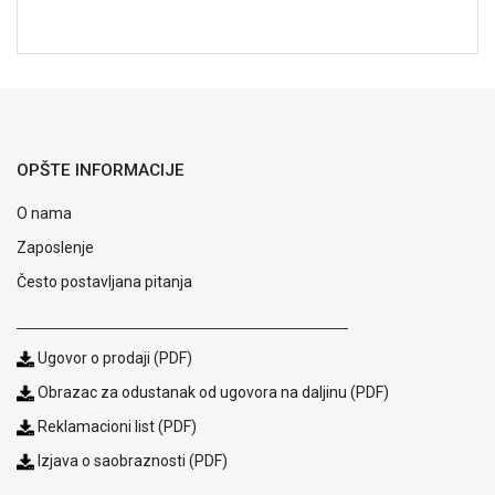
NADZOR I
SIGURNOSNA
OPREMA
SOFTWARE
KABLOVI I
ADAPTERI
OPŠTE INFORMACIJE
KANCELARIJSKI
O nama
MATERIJAL
Zaposlenje
SVE
Često postavljana pitanja
ZA
KUĆU
Ugovor o prodaji (PDF)
ŠKOLSKI
PRIBOR
Obrazac za odustanak od ugovora na daljinu (PDF)
Reklamacioni list (PDF)
BICIKLE
I
Izjava o saobraznosti (PDF)
FITNES