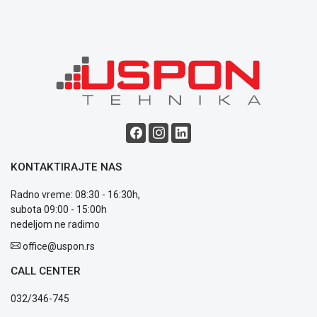
ALAT I
BAŠTA
OUTLET
KRIPTO
IGRAČKE
KONTAKTIRAJTE NAS
Radno vreme: 08:30 - 16:30h,
subota 09:00 - 15:00h
Blog
nedeljom ne radimo
Način
plaćanja
office@uspon.rs
Isporuka
CALL CENTER
Podrška
Opšti
032/346-745
uslovi