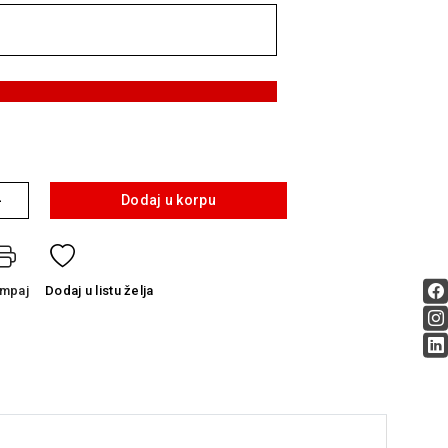
+
Dodaj u korpu
ampaj
Dodaj
u listu želja