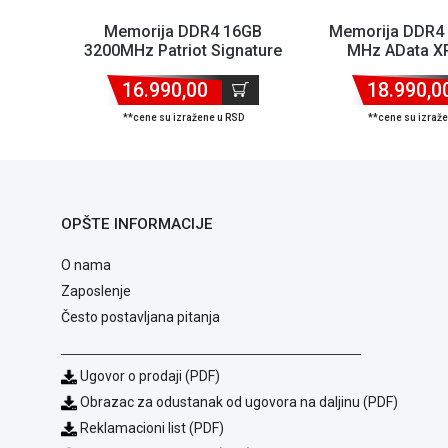
Memorija DDR4 16GB
Memorija DDR4
3200MHz Patriot Signature
MHz AData X
Single Channel PSD416G...
AX4U320016G16
16.990,00
18.990,0
**cene su izražene u RSD
**cene su izraž
OPŠTE INFORMACIJE
O nama
Zaposlenje
Često postavljana pitanja
Ugovor o prodaji (PDF)
Obrazac za odustanak od ugovora na daljinu (PDF)
Reklamacioni list (PDF)