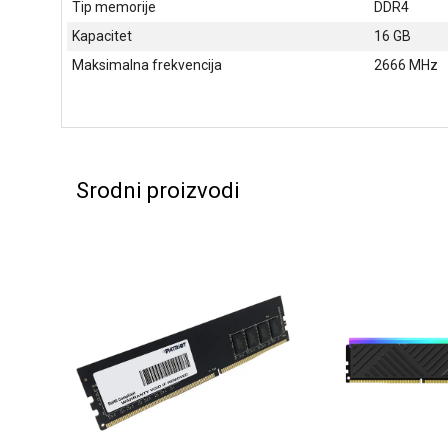
Tip memorije
DDR4
Kapacitet
16 GB
Maksimalna frekvencija
2666 MHz
Srodni proizvodi