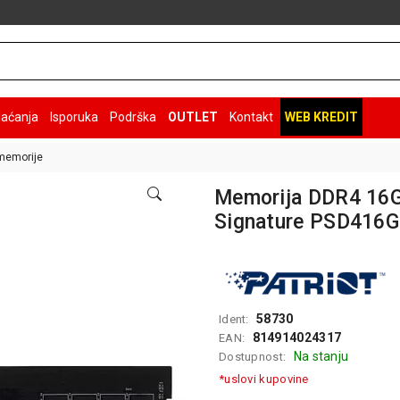
laćanja
Isporuka
Podrška
OUTLET
Kontakt
WEB KREDIT
memorije
Memorija DDR4 16
Signature PSD416
58730
Ident:
814914024317
EAN:
Na stanju
Dostupnost:
*uslovi kupovine