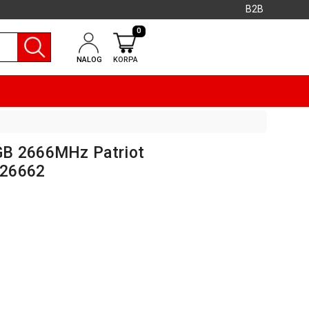
B2B
0
NALOG
KORPA
GB 2666MHz Patriot
G26662