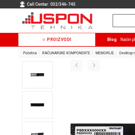
Call Centar:
032/346-745
PROIZVODI
Blog
Način p
Početna
RAČUNARSKE KOMPONENTE
MEMORIJE
Desktop 