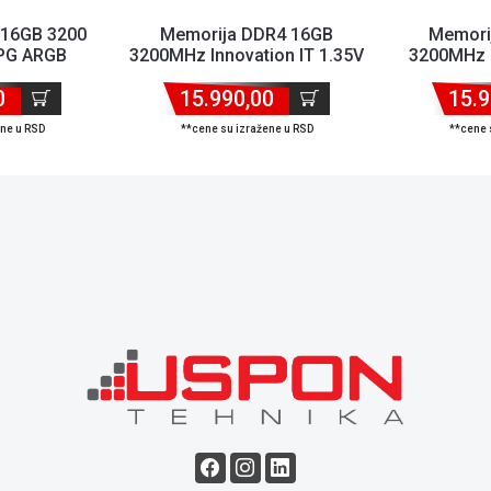
 16GB 3200
Memorija DDR4 16GB
Memori
PG ARGB
3200MHz Innovation IT 1.35V
3200MHz B
A-SBKD35G
LD
Storming
0
15.990,00
15.9
ene u RSD
**cene su izražene u RSD
**cene 