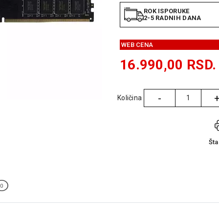
ROK ISPORUKE
2-5 RADNIH DANA
WEB CENA
16.990,00
RSD.
-
Količina
Količina
Št
0