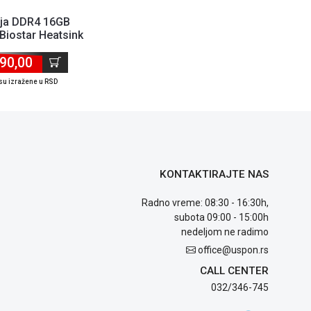
ja DDR4 16GB
iostar Heatsink
 V DO32NU4H016
90,00
su izražene u RSD
KONTAKTIRAJTE NAS
Radno vreme: 08:30 - 16:30h,
subota 09:00 - 15:00h
nedeljom ne radimo
office@uspon.rs
CALL CENTER
032/346-745