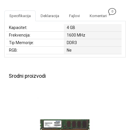
NADZOR I
SIGURNOSNA
0
OPREMA
Specifikacija
Deklaracija
Fajlovi
Komentari
SOFTWARE
Kapacitet:
4 GB
Frekvencija:
1600 MHz
KABLOVI I
Tip Memorije:
DDR3
ADAPTERI
RGB:
Ne
KANCELARIJSKI
MATERIJAL
SVE
Srodni proizvodi
ZA
KUĆU
ŠKOLSKI
PRIBOR
BICIKLE
I
FITNES