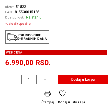
GAMING
51822
Ident:
815530015185
EAN:
EELEKTRO
Na stanju
Dostupnost:
ZAŠTITA
*uslovi kupovine
SOLARNI
SISTEMI
ROK ISPORUKE
2-5 RADNIH DANA
MREŽNA
OPREMA
WEB CENA
ŠTAMPAČI,
6.990,00
RSD.
SKENERI I
FOTOKOPIRI
-
+
FOTOAPARATI
Dodaj u korpu
Količina
I KAMERE
GPS
NAVIGACIJE
Štampaj
Dodaj
u listu želja
VIDEO