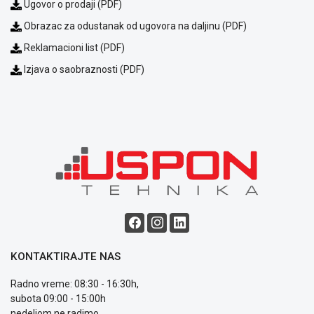
Ugovor o prodaji (PDF)
Obrazac za odustanak od ugovora na daljinu (PDF)
Reklamacioni list (PDF)
Izjava o saobraznosti (PDF)
Blog
Način
plaćanja
Isporuka
Podrška
Opšti
uslovi
poslovanja
Saobraznost
i
reklamacije
KONTAKTIRAJTE NAS
Usluge
prijava
Radno vreme: 08:30 - 16:30h,
kvara
subota 09:00 - 15:00h
Politika
nedeljom ne radimo