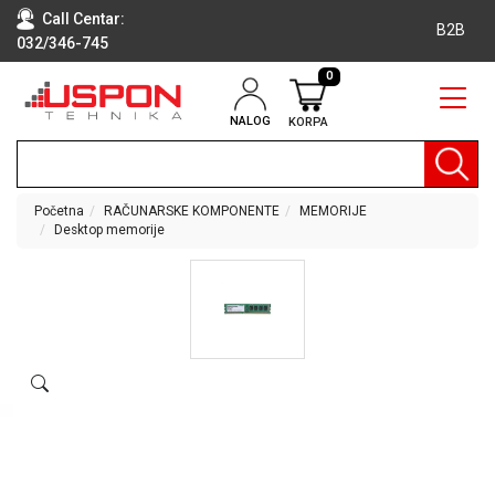
Call Centar:
B2B
032/346-745
0
NALOG
KORPA
RAČUNARI
BELA
TEHNIKA
Početna
RAČUNARSKE KOMPONENTE
MEMORIJE
Desktop memorije
KLIME I
DODATNA
OPREMA
TV,
AUDIO,
VIDEO
LAPTOP I
TABLET
RAČUNARI