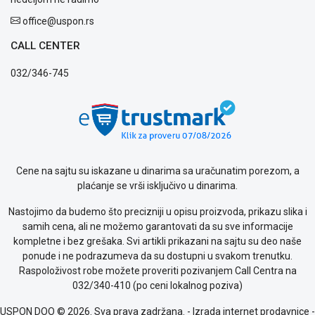
privatnosti
office@uspon.rs
Politika
o
CALL CENTER
kolačićima
Provera
032/346-745
garancije
OUTLET
Kontakt
WEB
KREDIT
Cene na sajtu su iskazane u dinarima sa uračunatim porezom, a
plaćanje se vrši isključivo u dinarima.
Nastojimo da budemo što precizniji u opisu proizvoda, prikazu slika i
samih cena, ali ne možemo garantovati da su sve informacije
kompletne i bez grešaka. Svi artikli prikazani na sajtu su deo naše
ponude i ne podrazumeva da su dostupni u svakom trenutku.
Raspoloživost robe možete proveriti pozivanjem Call Centra na
032/340-410 (po ceni lokalnog poziva)
USPON DOO © 2026. Sva prava zadržana. -
Izrada internet prodavnice
-