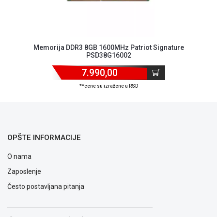
ALAT I
BAŠTA
OUTLET
Memorija DDR3 8GB 1600MHz Patriot Signature
PSD38G16002
KRIPTO
7.990,00
IGRAČKE
**cene su izražene u RSD
OPŠTE INFORMACIJE
O nama
Zaposlenje
Često postavljana pitanja