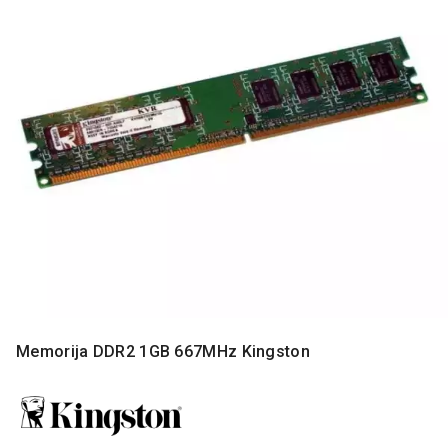
MONITORI
I
DODATNA
OPREMA
MOBILNI I
FIKSNI
TELEFONI
MALI
KUĆNI
APARATI
NEGA
LICA I
TELA
RAČUNARSKE
Memorija DDR2 1GB 667MHz Kingston
KOMPONENTE
RAČUNARSKE
PERIFERIJE