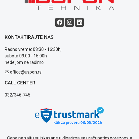
ALAT I
BAŠTA
OUTLET
KONTAKTIRAJTE NAS
KRIPTO
Radno vreme: 08:30 - 16:30h,
IGRAČKE
subota 09:00 - 15:00h
nedeljom ne radimo
office@uspon.rs
Blog
CALL CENTER
Način
plaćanja
032/346-745
Isporuka
Podrška
Opšti
uslovi
poslovanja
Saobraznost
i
Cene na sajtu su iskazane u dinarima sa uračunatim porezom, a