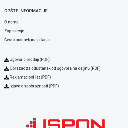
NADZOR I
SIGURNOSNA
OPŠTE INFORMACIJE
OPREMA
O nama
SOFTWARE
Zaposlenje
KABLOVI I
Često postavljana pitanja
ADAPTERI
KANCELARIJSKI
Ugovor o prodaji (PDF)
MATERIJAL
Obrazac za odustanak od ugovora na daljinu (PDF)
SVE
ZA
Reklamacioni list (PDF)
KUĆU
Izjava o saobraznosti (PDF)
ŠKOLSKI
PRIBOR
BICIKLE
I
FITNES