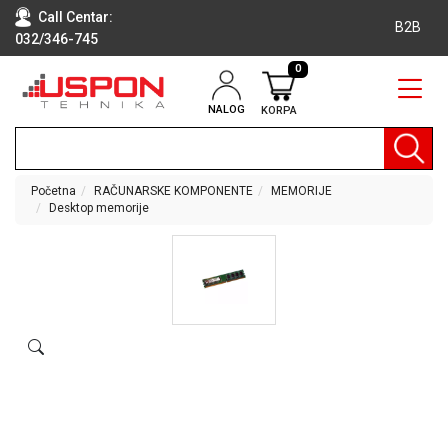
Call Centar:
B2B
032/346-745
0
NALOG
KORPA
RAČUNARI
BELA
TEHNIKA
Početna
RAČUNARSKE KOMPONENTE
MEMORIJE
Desktop memorije
KLIME I
DODATNA
OPREMA
TV,
AUDIO,
VIDEO
LAPTOP I
TABLET
RAČUNARI