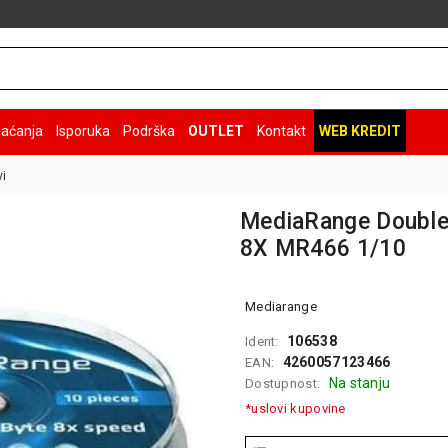
laćanja
Isporuka
Podrška
OUTLET
Kontakt
WEB KREDIT
vi
MediaRange Double
8X MR466 1/10
Mediarange
106538
Ident:
4260057123466
EAN:
Na stanju
Dostupnost:
*uslovi kupovine