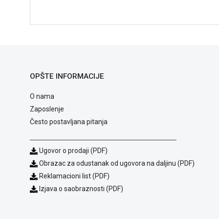
OPŠTE INFORMACIJE
O nama
Zaposlenje
Često postavljana pitanja
Ugovor o prodaji (PDF)
Obrazac za odustanak od ugovora na daljinu (PDF)
Reklamacioni list (PDF)
Izjava o saobraznosti (PDF)