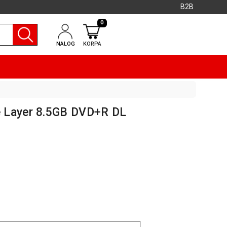
B2B
0
NALOG
KORPA
 Layer 8.5GB DVD+R DL