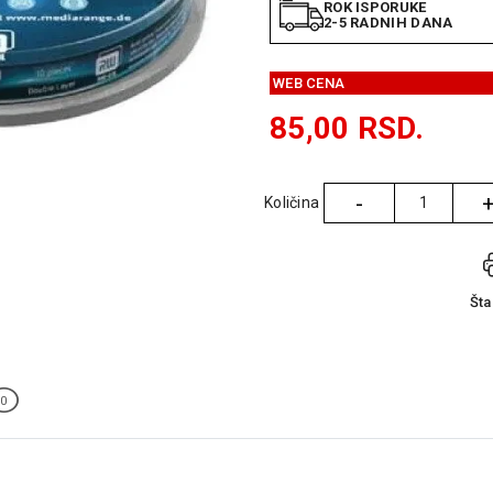
ROK ISPORUKE
2-5 RADNIH DANA
WEB CENA
85,00
RSD.
-
Količina
Količina
Št
0