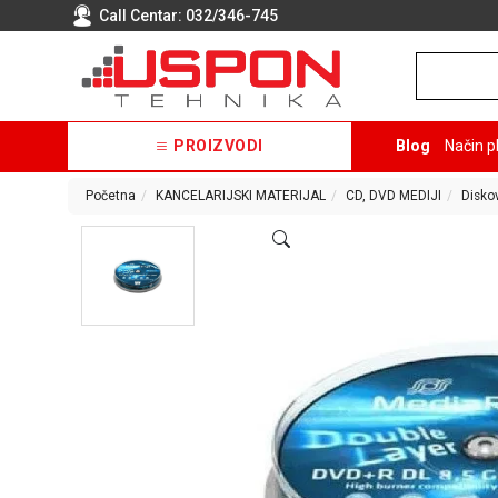
Call Centar:
032/346-745
PROIZVODI
Blog
Način p
Početna
KANCELARIJSKI MATERIJAL
CD, DVD MEDIJI
Disko