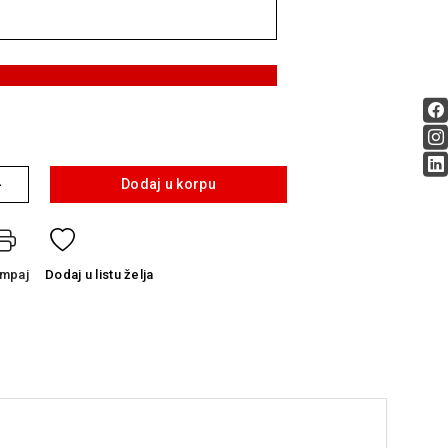
+
Dodaj u korpu
ampaj
Dodaj
u listu želja