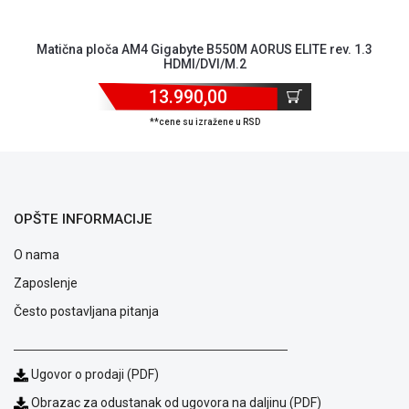
Isporuka
Podrška
Matična ploča AM4 Gigabyte B550M AORUS ELITE rev. 1.3
Opšti
HDMI/DVI/M.2
uslovi
poslovanja
13.990,00
Saobraznost
**cene su izražene u RSD
i
reklamacije
Usluge
prijava
kvara
OPŠTE INFORMACIJE
Politika
privatnosti
O nama
Politika
o
Zaposlenje
kolačićima
Često postavljana pitanja
Provera
garancije
OUTLET
Ugovor o prodaji (PDF)
Kontakt
WEB
Obrazac za odustanak od ugovora na daljinu (PDF)