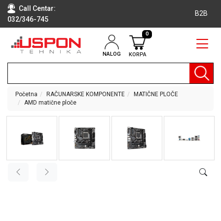
Call Centar:
B2B
032/346-745
0
NALOG
KORPA
RAČUNARI
BELA
TEHNIKA
Početna
RAČUNARSKE KOMPONENTE
MATIČNE PLOČE
AMD matične ploče
KLIME I
DODATNA
OPREMA
TV,
AUDIO,
VIDEO
LAPTOP I
TABLET
RAČUNARI