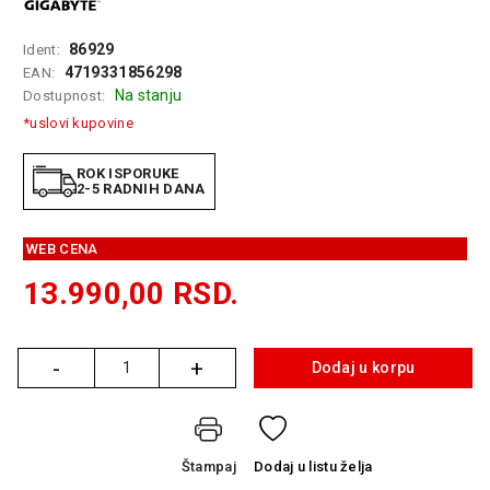
GAMING
86929
Ident:
EELEKTRO
4719331856298
EAN:
ZAŠTITA
Na stanju
Dostupnost:
*uslovi kupovine
SOLARNI
SISTEMI
ROK ISPORUKE
2-5 RADNIH DANA
MREŽNA
OPREMA
WEB CENA
ŠTAMPAČI,
SKENERI I
13.990,00
RSD.
FOTOKOPIRI
FOTOAPARATI
-
+
Dodaj u korpu
I KAMERE
Količina
GPS
NAVIGACIJE
Štampaj
Dodaj
u listu želja
VIDEO