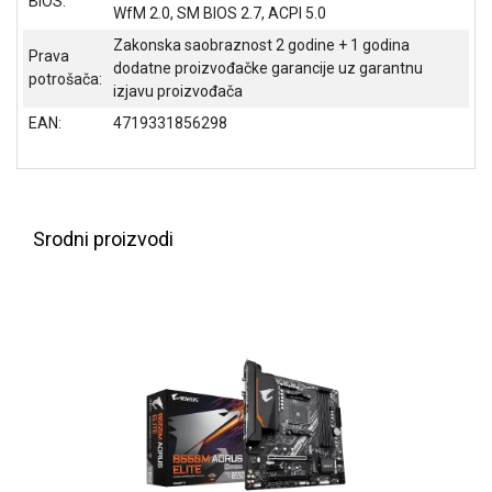
BIOS:
WfM 2.0, SM BIOS 2.7, ACPI 5.0
Zakonska saobraznost 2 godine + 1 godina
Prava
dodatne proizvođačke garancije uz garantnu
potrošača:
izjavu proizvođača
EAN:
4719331856298
Srodni proizvodi
Blog
Način
plaćanja