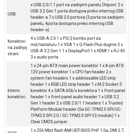
x USB 2.0/1.1 port na zadnjem panelu Chipset: 2 x
USB 3.2 Gen 1 porta dostupna preko internog USB
USB:
header-a 7 x USB 2.0 portova (3 porta na zadnjem
panelu, 4porta dostupna preko internog USB
header-a)
4 x USB-A 2.0 1 x PS/2 kombo port za
Konektori
miš/tastaturu 1 x VGA 1 x Q-Flash Plus dugme 2 x
na zadnjoj
USB-A 3.2 Gen 1 1 x DisplayPort 1 x HDMI 1 x RJ-45
strani:
3 x audio porta
1 x 24-pin ATX main power konektor 1 x 8-pin ATX
12V power konektor 1 x CPU fan header 2 x
system fan headers 1 x addressable LED strip
header 1 x RGB LED strip header 1 x M.2 Socket 3
Interni
konektor 4 x SATA 6Gb/s konektora 1 x front panel
konektori:
header 1 x front panel audio header 1 x USB 3.2
Gen 1 header 2 x USB 2.0/1.1 headers 1 x Trusted
Platform Module header (Sa GC-TPM2.0 SPI/GC-
TPM2.0 SPI 2.0 / GC-TPM2.0 SPI V2 module) 1 x
Clear CMOS jumper
1 x 256 Mbit flash AMI UEFI BIOS PnP 1.0a, DMI 2.7,