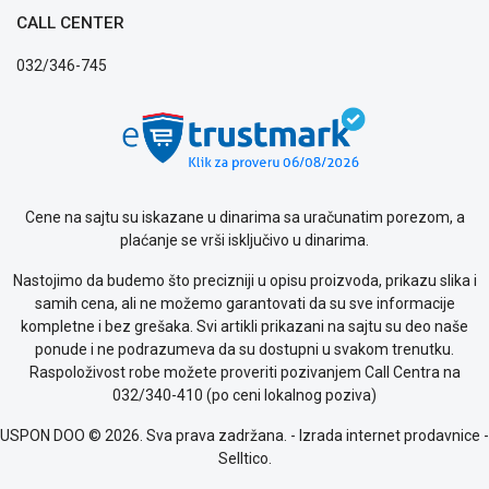
CALL CENTER
032/346-745
Cene na sajtu su iskazane u dinarima sa uračunatim porezom, a
plaćanje se vrši isključivo u dinarima.
Nastojimo da budemo što precizniji u opisu proizvoda, prikazu slika i
samih cena, ali ne možemo garantovati da su sve informacije
kompletne i bez grešaka. Svi artikli prikazani na sajtu su deo naše
ponude i ne podrazumeva da su dostupni u svakom trenutku.
Raspoloživost robe možete proveriti pozivanjem Call Centra na
032/340-410 (po ceni lokalnog poziva)
USPON DOO © 2026. Sva prava zadržana. -
Izrada internet prodavnice
-
Selltico.