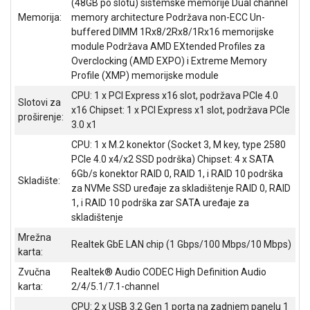
(48GB po slotu) sistemske memorije Dual channel
ALAT I
Memorija:
memory architecture Podržava non-ECC Un-
BAŠTA
buffered DIMM 1Rx8/2Rx8/1Rx16 memorijske
module Podržava AMD EXtended Profiles za
OUTLET
Overclocking (AMD EXPO) i Extreme Memory
Profile (XMP) memorijske module
KRIPTO
CPU: 1 x PCI Express x16 slot, podržava PCIe 4.0
Slotovi za
x16 Chipset: 1 x PCI Express x1 slot, podržava PCIe
IGRAČKE
proširenje:
3.0 x1
CPU: 1 x M.2 konektor (Socket 3, M key, type 2580
PCIe 4.0 x4/x2 SSD podrška) Chipset: 4 x SATA
6Gb/s konektor RAID 0, RAID 1, i RAID 10 podrška
Skladište:
za NVMe SSD uređaje za skladištenje RAID 0, RAID
1, i RAID 10 podrška zar SATA uređaje za
skladištenje
Mrežna
Realtek GbE LAN chip (1 Gbps/100 Mbps/10 Mbps)
karta:
Zvučna
Realtek® Audio CODEC High Definition Audio
karta:
2/4/5.1/7.1-channel
CPU: 2 x USB 3.2 Gen 1 porta na zadnjem panelu 1