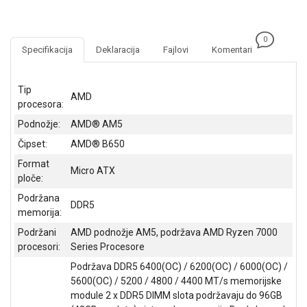
NADZOR I
SIGURNOSNA
OPREMA
0
Specifikacija
Deklaracija
Fajlovi
Komentari
SOFTWARE
KABLOVI I
Tip
AMD
ADAPTERI
procesora:
Podnožje:
AMD® AM5
KANCELARIJSKI
MATERIJAL
Čipset:
AMD® B650
Format
SVE
Micro ATX
ploče:
ZA
KUĆU
Podržana
DDR5
memorija:
ŠKOLSKI
Podržani
AMD podnožje AM5, podržava AMD Ryzen 7000
PRIBOR
procesori:
Series Procesore
BICIKLE
Podržava DDR5 6400(OC) / 6200(OC) / 6000(OC) /
I
5600(OC) / 5200 / 4800 / 4400 MT/s memorijske
FITNES
module 2 x DDR5 DIMM slota podržavaju do 96GB