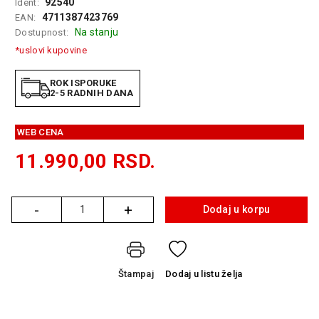
92540
Ident:
GAMING
4711387423769
EAN:
Na stanju
Dostupnost:
EELEKTRO
*uslovi kupovine
ZAŠTITA
SOLARNI
ROK ISPORUKE
2-5 RADNIH DANA
SISTEMI
MREŽNA
WEB CENA
OPREMA
11.990,00
RSD.
ŠTAMPAČI,
SKENERI I
FOTOKOPIRI
-
+
Dodaj u korpu
Količina
FOTOAPARATI
I KAMERE
GPS
Štampaj
Dodaj
u listu želja
NAVIGACIJE
VIDEO