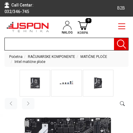
Call Centar:
B2B
032/346-745
0
NALOG
KORPA
RAČUNARI
BELA
TEHNIKA
Početna
RAČUNARSKE KOMPONENTE
MATIČNE PLOČE
Intel matične ploče
KLIME I
DODATNA
OPREMA
TV,
AUDIO,
VIDEO
LAPTOP I
TABLET
RAČUNARI