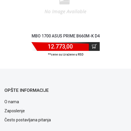
prijava
kvara
Politika
privatnosti
Politika
o
MBO 1700 ASUS PRIME B660M-K D4
kolačićima
Provera
12.773,00
garancije
**cene su izražene u RSD
OUTLET
Kontakt
WEB
KREDIT
OPŠTE INFORMACIJE
O nama
Zaposlenje
Često postavljana pitanja