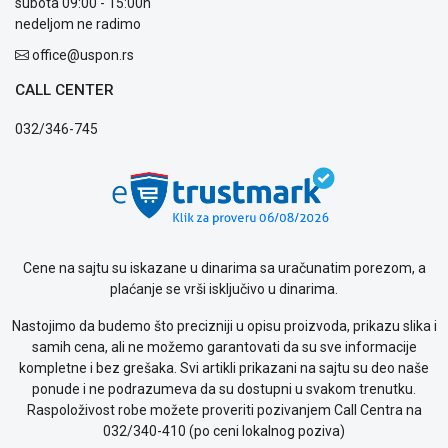
subota 09:00 - 15:00h
nedeljom ne radimo
office@uspon.rs
CALL CENTER
032/346-745
Cene na sajtu su iskazane u dinarima sa uračunatim porezom, a
plaćanje se vrši isključivo u dinarima.
Nastojimo da budemo što precizniji u opisu proizvoda, prikazu slika i
samih cena, ali ne možemo garantovati da su sve informacije
kompletne i bez grešaka. Svi artikli prikazani na sajtu su deo naše
ponude i ne podrazumeva da su dostupni u svakom trenutku.
Raspoloživost robe možete proveriti pozivanjem Call Centra na
032/340-410 (po ceni lokalnog poziva)