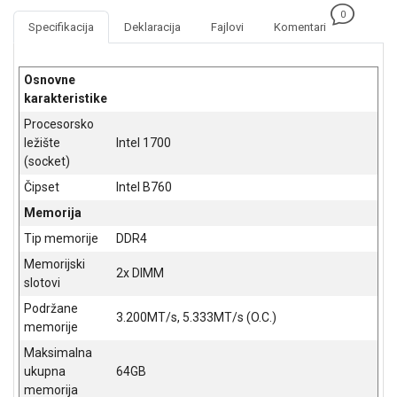
NADZOR I
0
SIGURNOSNA
Specifikacija
Deklaracija
Fajlovi
Komentari
OPREMA
SOFTWARE
Osnovne
karakteristike
KABLOVI I
Procesorsko
ADAPTERI
ležište
Intel 1700
(socket)
KANCELARIJSKI
MATERIJAL
Čipset
Intel B760
Memorija
SVE
ZA
Tip memorije
DDR4
KUĆU
Memorijski
2x DIMM
slotovi
ŠKOLSKI
Podržane
PRIBOR
3.200MT/s, 5.333MT/s (O.C.)
memorije
BICIKLE
Maksimalna
I
ukupna
64GB
FITNES
memorija