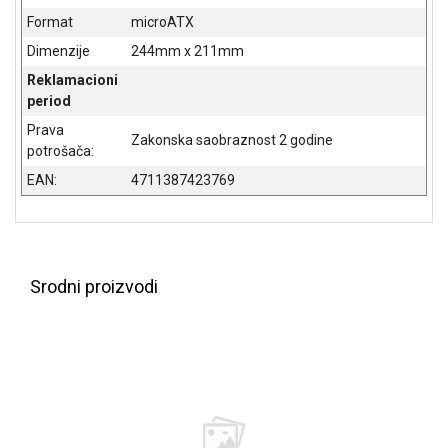
Format
microATX
Dimenzije
244mm x 211mm
Reklamacioni
period
Prava
Zakonska saobraznost 2 godine
potrošača:
EAN:
4711387423769
Blog
Način
plaćanja
Isporuka
Podrška
Srodni proizvodi
Opšti
uslovi
poslovanja
Saobraznost
i
reklamacije
Usluge