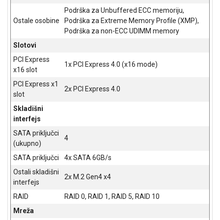
ALAT I
Podrška za Unbuffered ECC memoriju,
BAŠTA
Ostale osobine
Podrška za Extreme Memory Profile (XMP),
Podrška za non-ECC UDIMM memory
OUTLET
Slotovi
KRIPTO
PCI Express
1x PCI Express 4.0 (x16 mode)
x16 slot
IGRAČKE
PCI Express x1
2x PCI Express 4.0
slot
Skladišni
interfejs
SATA priključci
4
(ukupno)
SATA priključci
4x SATA 6GB/s
Ostali skladišni
2x M.2 Gen4 x4
interfejs
RAID
RAID 0, RAID 1, RAID 5, RAID 10
Mreža