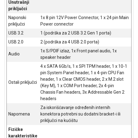
Unutrašnji
priključci
Naponski
1x 8 pin 12V Power Connector, 1 x 24 pin Main
priključci
Power connector
USB 3.2
1 (podrška za 2 USB 3.2 Gen 1 porta)
USB 2.0
2 (podrška za 4 USB 2.0 porta)
1x S/PDIF izlaz, 1x Front panel audio, 1x
Audio
speaker header
4 x SATA 6Gb/s, 1 x SPI TPM header, 1 x 10-1
pin System Panel header, 1 x 4-pin CPU Fan
header, 1 x Clear CMOS header, 2 x M.2 slot
Ostali priključci
(Key M), 1 x COM Port header, 2x 4-pin
Chassis Fan headers, 3x Addressable Gen 2
headers
Za iskorišćavanje određenih internih
Napomena
konektora potrebni su dodatni bracket-i ili
priključci na kućištu
Fizičke
karakteristike