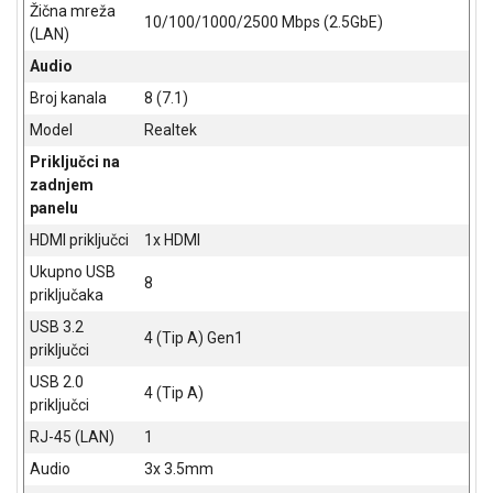
Žična mreža
10/100/1000/2500 Mbps (2.5GbE)
(LAN)
Audio
Broj kanala
8 (7.1)
Model
Realtek
Priključci na
zadnjem
panelu
HDMI priključci
1x HDMI
Ukupno USB
8
priključaka
USB 3.2
4 (Tip A) Gen1
priključci
USB 2.0
4 (Tip A)
priključci
RJ-45 (LAN)
1
Audio
3x 3.5mm