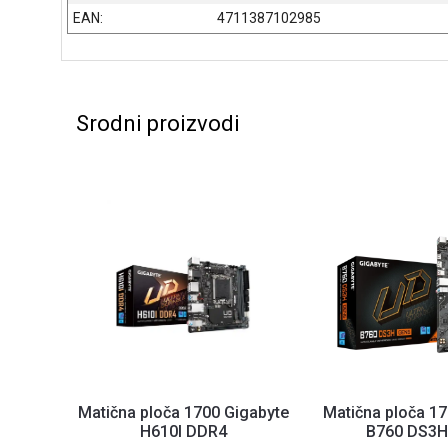
EAN:
4711387102985
Srodni proizvodi
Matična ploča 1700 Gigabyte
Matična ploča 17
H610I DDR4
B760 DS3H