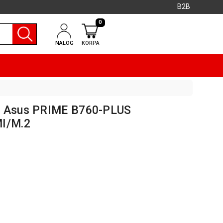
B2B
0
NALOG
KORPA
0 Asus PRIME B760-PLUS
I/M.2