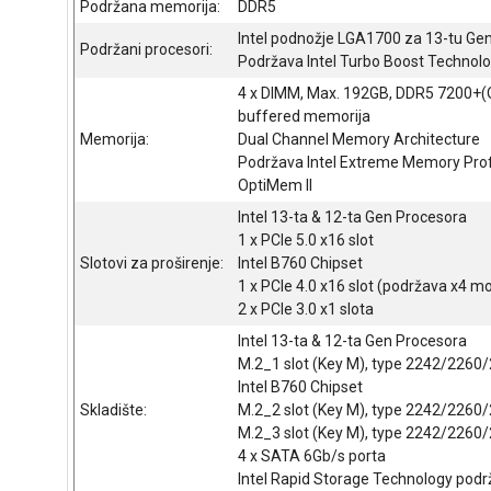
Podržana memorija:
DDR5
Intel podnožje LGA1700 za 13-tu Gen 
Podržani procesori:
Podržava Intel Turbo Boost Technolog
4 x DIMM, Max. 192GB, DDR5 7200+
buffered memorija
Memorija:
Dual Channel Memory Architecture
Podržava Intel Extreme Memory Prof
OptiMem II
Intel 13-ta & 12-ta Gen Procesora
1 x PCIe 5.0 x16 slot
Slotovi za proširenje:
Intel B760 Chipset
1 x PCIe 4.0 x16 slot (podržava x4 m
2 x PCIe 3.0 x1 slota
Intel 13-ta & 12-ta Gen Procesora
M.2_1 slot (Key M), type 2242/2260
Intel B760 Chipset
Skladište:
M.2_2 slot (Key M), type 2242/2260
M.2_3 slot (Key M), type 2242/2260
4 x SATA 6Gb/s porta
Intel Rapid Storage Technology pod