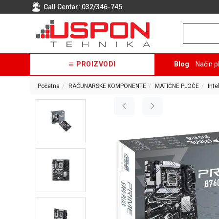
Call Centar:
032/346-745
PROIZVODI
Blog
Način p
Početna
RAČUNARSKE KOMPONENTE
MATIČNE PLOČE
Inte