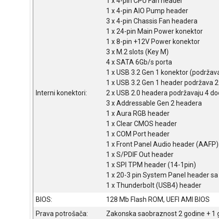
1 x 4-pin CPU Fan header
1 x 4-pin AIO Pump header
3 x 4-pin Chassis Fan headera
1 x 24-pin Main Power konektor
1 x 8-pin +12V Power konektor
3 x M.2 slots (Key M)
4 x SATA 6Gb/s porta
1 x USB 3.2 Gen 1 konektor (podržav
1 x USB 3.2 Gen 1 header podržava 2
Interni konektori:
2 x USB 2.0 headera podržavaju 4 do
3 x Addressable Gen 2 headera
1 x Aura RGB header
1 x Clear CMOS header
1 x COM Port header
1 x Front Panel Audio header (AAFP)
1 x S/PDIF Out header
1 x SPI TPM header (14-1pin)
1 x 20-3 pin System Panel header sa
1 x Thunderbolt (USB4) header
BIOS:
128 Mb Flash ROM, UEFI AMI BIOS
Prava potrošača:
Zakonska saobraznost 2 godine + 1 