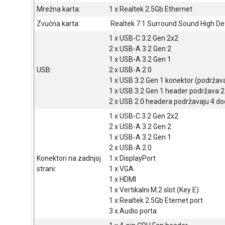
Mrežna karta:
1 x Realtek 2.5Gb Ethernet
Zvučna karta:
Realtek 7.1 Surround Sound High De
1 x USB-C 3.2 Gen 2x2
2 x USB-A 3.2 Gen 2
1 x USB-A 3.2 Gen 1
USB:
2 x USB-A 2.0
1 x USB 3.2 Gen 1 konektor (podržav
1 x USB 3.2 Gen 1 header podržava 2
2 x USB 2.0 headera podržavaju 4 do
1 x USB-C 3.2 Gen 2x2
2 x USB-A 3.2 Gen 2
1 x USB-A 3.2 Gen 1
2 x USB-A 2.0
Konektori na zadnjoj
1 x DisplayPort
strani:
1 x VGA
1 x HDMI
1 x Vertikalni M.2 slot (Key E)
1 x Realtek 2.5Gb Eternet port
3 x Audio porta