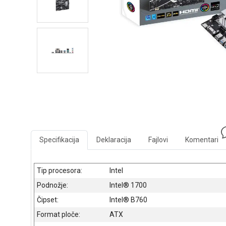
Specifikacija
Deklaracija
Fajlovi
Komentari
Tip procesora:
Intel
Podnožje:
Intel® 1700
Čipset:
Intel® B760
Format ploče:
ATX