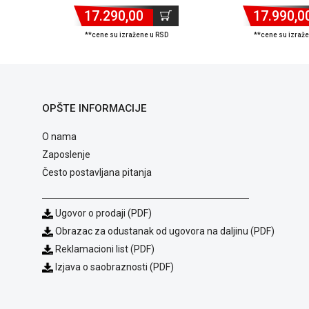
2xDP/HDMI/VGA/M.2
17.290,00
17.990,0
**cene su izražene u RSD
**cene su izraž
OPŠTE INFORMACIJE
O nama
Zaposlenje
Često postavljana pitanja
Ugovor o prodaji (PDF)
Obrazac za odustanak od ugovora na daljinu (PDF)
Reklamacioni list (PDF)
Izjava o saobraznosti (PDF)