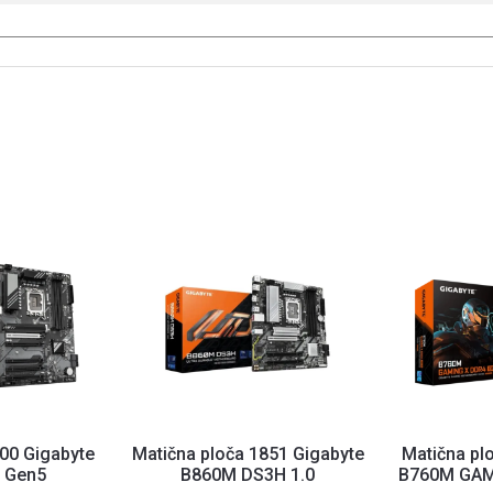
00 Gigabyte
Matična ploča 1851 Gigabyte
Matična pl
 Gen5
B860M DS3H 1.0
B760M GAM