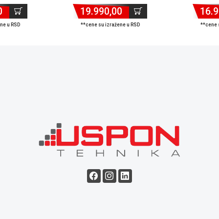
0
19.990,00
16.9
ene u RSD
**cene su izražene u RSD
**cene 