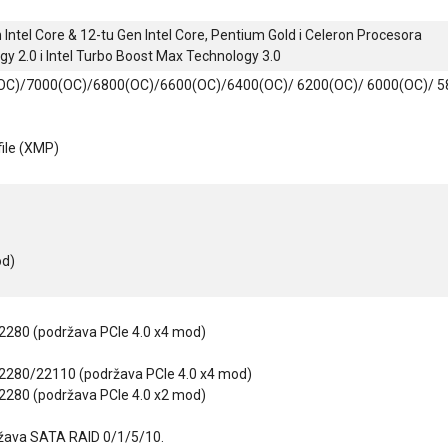
Intel Core & 12-tu Gen Intel Core, Pentium Gold i Celeron Procesora
y 2.0 i Intel Turbo Boost Max Technology 3.0
(OC)/7000(OC)/6800(OC)/6600(OC)/6400(OC)/ 6200(OC)/ 6000(OC)/ 58
ile (XMP)
od)
/2280 (podržava PCIe 4.0 x4 mod)
/2280/22110 (podržava PCIe 4.0 x4 mod)
/2280 (podržava PCIe 4.0 x2 mod)
ržava SATA RAID 0/1/5/10.