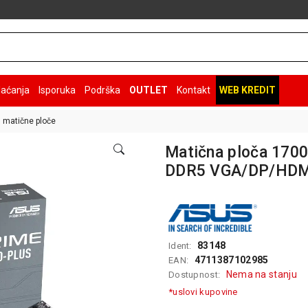
laćanja
Isporuka
Podrška
OUTLET
Kontakt
WEB KREDIT
l matične ploče
Matična ploča 170
DDR5 VGA/DP/HDM
83148
Ident:
4711387102985
EAN:
Nema na stanju
Dostupnost:
*uslovi kupovine