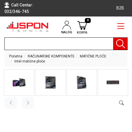
Call Centar:
B2B
032/346-745
0
NALOG
KORPA
RAČUNARI
BELA
TEHNIKA
Početna
RAČUNARSKE KOMPONENTE
MATIČNE PLOČE
Intel matične ploče
KLIME I
DODATNA
OPREMA
TV,
AUDIO,
VIDEO
LAPTOP I
TABLET
RAČUNARI