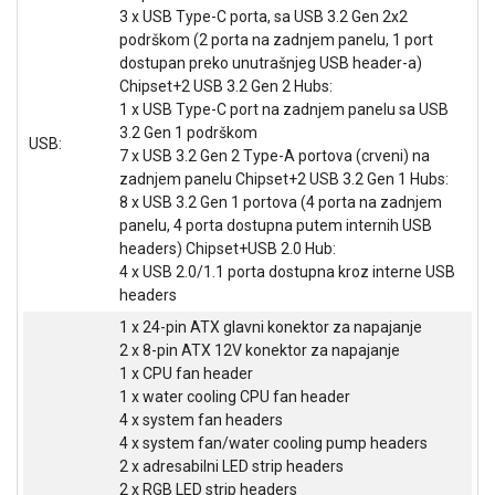
3 x USB Type-C porta, sa USB 3.2 Gen 2x2
podrškom (2 porta na zadnjem panelu, 1 port
dostupan preko unutrašnjeg USB header-a)
Chipset+2 USB 3.2 Gen 2 Hubs:
1 x USB Type-C port na zadnjem panelu sa USB
3.2 Gen 1 podrškom
USB:
7 x USB 3.2 Gen 2 Type-A portova (crveni) na
zadnjem panelu Chipset+2 USB 3.2 Gen 1 Hubs:
8 x USB 3.2 Gen 1 portova (4 porta na zadnjem
panelu, 4 porta dostupna putem internih USB
headers) Chipset+USB 2.0 Hub:
4 x USB 2.0/1.1 porta dostupna kroz interne USB
headers
1 x 24-pin ATX glavni konektor za napajanje
2 x 8-pin ATX 12V konektor za napajanje
1 x CPU fan header
1 x water cooling CPU fan header
4 x system fan headers
4 x system fan/water cooling pump headers
2 x adresabilni LED strip headers
2 x RGB LED strip headers