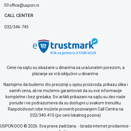
office@uspon.rs
CALL CENTER
032/346-745
Cene na sajtu su iskazane u dinarima sa uračunatim porezom, a
plaćanje se vrši isključivo u dinarima.
Nastojimo da budemo što precizniji u opisu proizvoda, prikazu slika i
samih cena, ali ne možemo garantovati da su sve informacije
kompletne i bez grešaka. Svi artikli prikazani na sajtu su deo naše
ponude i ne podrazumeva da su dostupni u svakom trenutku.
Raspoloživost robe možete proveriti pozivanjem Call Centra na
032/340-410 (po ceni lokalnog poziva)
USPON DOO © 2026. Sva prava zadržana. -
Izrada internet prodavnice
-