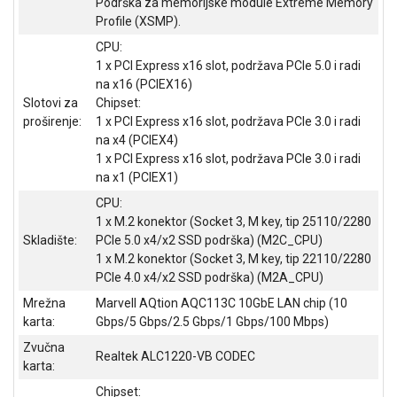
Podrška za memorijske module Extreme Memory
ALAT I
Profile (XSMP).
BAŠTA
CPU:
1 x PCI Express x16 slot, podržava PCIe 5.0 i radi
OUTLET
na x16 (PCIEX16)
Slotovi za
Chipset:
KRIPTO
proširenje:
1 x PCI Express x16 slot, podržava PCIe 3.0 i radi
na x4 (PCIEX4)
IGRAČKE
1 x PCI Express x16 slot, podržava PCIe 3.0 i radi
na x1 (PCIEX1)
CPU:
1 x M.2 konektor (Socket 3, M key, tip 25110/2280
Skladište:
PCIe 5.0 x4/x2 SSD podrška) (M2C_CPU)
1 x M.2 konektor (Socket 3, M key, tip 22110/2280
PCIe 4.0 x4/x2 SSD podrška) (M2A_CPU)
Mrežna
Marvell AQtion AQC113C 10GbE LAN chip (10
karta:
Gbps/5 Gbps/2.5 Gbps/1 Gbps/100 Mbps)
Zvučna
Realtek ALC1220-VB CODEC
karta:
Chipset: