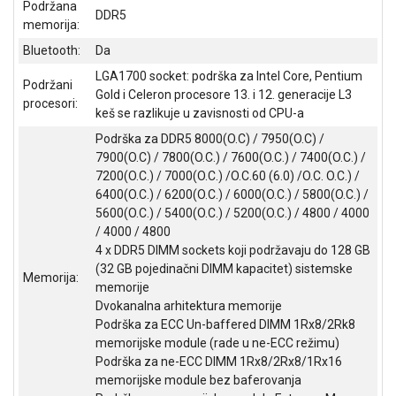
Podržana
NADZOR I
DDR5
memorija:
SIGURNOSNA
OPREMA
Bluetooth:
Da
LGA1700 socket: podrška za Intel Core, Pentium
SOFTWARE
Podržani
Gold i Celeron procesore 13. i 12. generacije L3
procesori:
keš se razlikuje u zavisnosti od CPU-a
KABLOVI I
ADAPTERI
Podrška za DDR5 8000(O.C) / 7950(O.C) /
7900(O.C) / 7800(O.C.) / 7600(O.C.) / 7400(O.C.) /
KANCELARIJSKI
7200(O.C.) / 7000(O.C.) /O.C.60 (6.0) /O.C. O.C.) /
MATERIJAL
6400(O.C.) / 6200(O.C.) / 6000(O.C.) / 5800(O.C.) /
5600(O.C.) / 5400(O.C.) / 5200(O.C.) / 4800 / 4000
SVE
/ 4000 / 4800
ZA
4 x DDR5 DIMM sockets koji podržavaju do 128 GB
KUĆU
(32 GB pojedinačni DIMM kapacitet) sistemske
Memorija:
memorije
ŠKOLSKI
Dvokanalna arhitektura memorije
PRIBOR
Podrška za ECC Un-baffered DIMM 1Rx8/2Rk8
memorijske module (rade u ne-ECC režimu)
BICIKLE
I
Podrška za ne-ECC DIMM 1Rx8/2Rx8/1Rx16
FITNES
memorijske module bez baferovanja