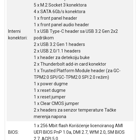
5 x M.2 Socket 3 konektora
4 x SATA 6Gb/s konektora
1 x front panel header
1 x front panel audio header
Interni
1 x USB Type-C header sa USB 3.2 Gen 2x2
konektori:
podrškom
2 x USB 3.2 Gen 1 headers
2 x USB 2.0/1.1 headers
1 x header za detekciju buke
2 x Thunderbolt add-in card konektor
1 x Trusted Platform Module header (za GC-
TPM2.0 SPI/GC-TPM2.0 SPI 2.0 režim)
1 x power dugme
1 x reset dugme
1 x reset jumper
1 x Clear CMOS jumper
2 x headers za senzor temperature Tačke
Blog
merenja napona
Način
1 x 256 Mbit flash Korišćenje licenciranog AMI
plaćanja
BIOS:
UEFI BIOS PnP 1.0a, DMI 2.7, WfM 2.0, SM BIOS
Isporuka
2.7, ACPI 5.0
Podrška